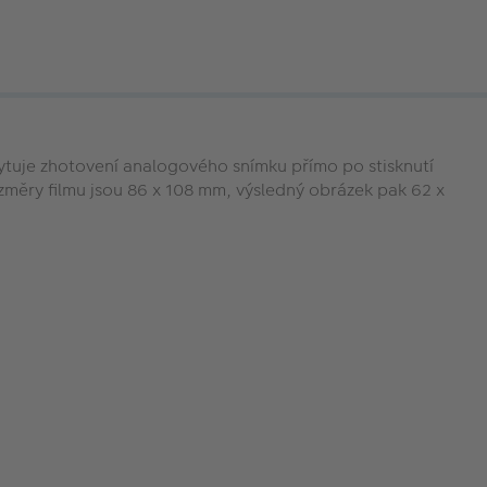
skytuje zhotovení analogového snímku přímo po stisknutí
změry filmu jsou 86 x 108 mm, výsledný obrázek pak 62 x