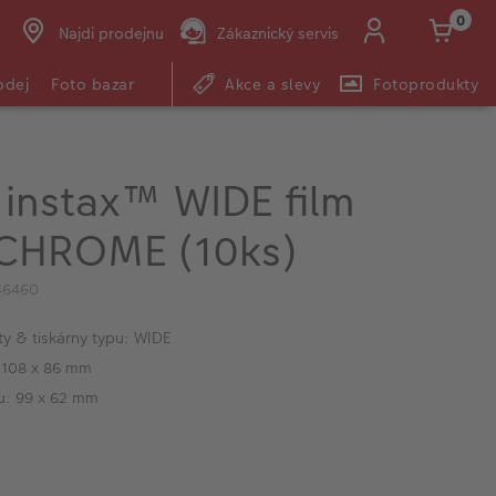
0
Najdi prodejnu
Zákaznický servis
odej
Foto bazar
Akce a slevy
Fotoprodukty
m instax™ WIDE film
HROME (10ks)
46460
ty & tiskárny typu: WIDE
: 108 x 86 mm
ku: 99 x 62 mm