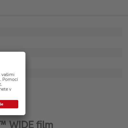
ax™ WIDE film