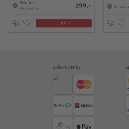
Skladem
299,-
Sklade
Méně než 3 ks
KOUPIT
Způsob platby
Z