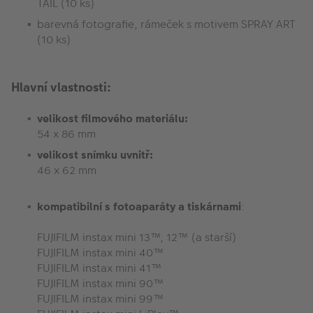
TAIL (10 ks)
barevná fotografie, rámeček s motivem SPRAY ART
(10 ks)
Hlavní vlastnosti:
velikost filmového materiálu:
54 x 86 mm
velikost snímku uvnitř:
46 x 62 mm
kompatibilní s fotoaparáty a tiskárnami
:
FUJIFILM instax mini 13™, 12™ (a starší)
FUJIFILM instax mini 40™
FUJIFILM instax mini 41™
FUJIFILM instax mini 90™
FUJIFILM instax mini 99™