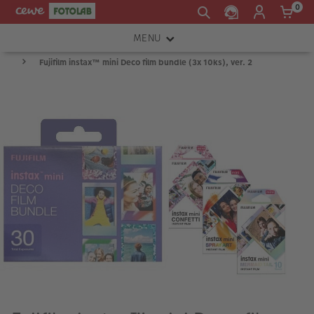
0
MENU
Fujifilm instax™ mini Deco film bundle (3x 10ks), ver. 2
FOTOAPARÁTY
OBJEKTIVY
ATELIÉR
INSTAX™
TISKÁRNY A SKENERY
FOTOBRAŠNY
PŘÍSLUŠENSTVÍ
RÁMEČKY
FOTOALBA