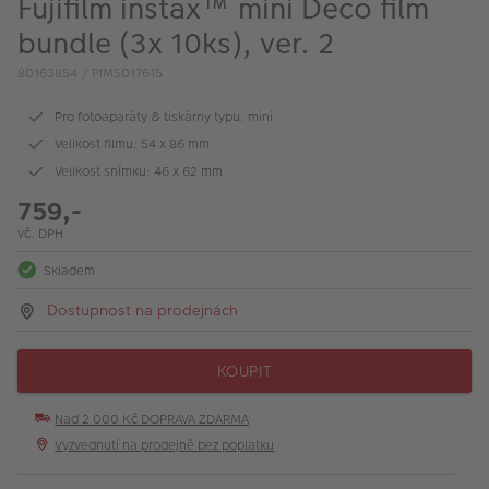
Fujifilm instax™ mini Deco film
VÝPRODEJ
bundle (3x 10ks), ver. 2
FOTO BAZAR
80163854 / PIM5017615
Akce a slevy
Pro fotoaparáty & tiskárny typu: mini
Fotoprodukty
Velikost filmu: 54 x 86 mm
Velikost snímku: 46 x 62 mm
759,-
vč. DPH
Skladem
Dostupnost na prodejnách
KOUPIT
Nad 2 000 Kč DOPRAVA ZDARMA
Vyzvednutí na prodejně bez poplatku