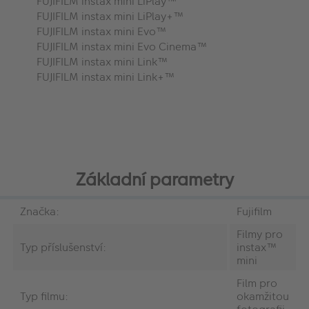
FUJIFILM instax mini LiPlay™
FUJIFILM instax mini LiPlay+™
FUJIFILM instax mini Evo™
FUJIFILM instax mini Evo Cinema™
FUJIFILM instax mini Link™
FUJIFILM instax mini Link+™
Základní parametry
Značka:
Fujifilm
Filmy pro
Typ příslušenství:
instax™
mini
Film pro
Typ filmu:
okamžitou