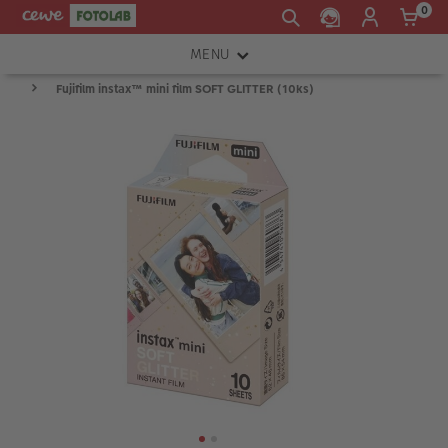
0
MENU
Fujifilm instax™ mini film SOFT GLITTER (10ks)
FOTOAPARÁTY
OBJEKTIVY
ATELIÉR
INSTAX™
TISKÁRNY A SKENERY
FOTOBRAŠNY
PŘÍSLUŠENSTVÍ
RÁMEČKY
FOTOALBA