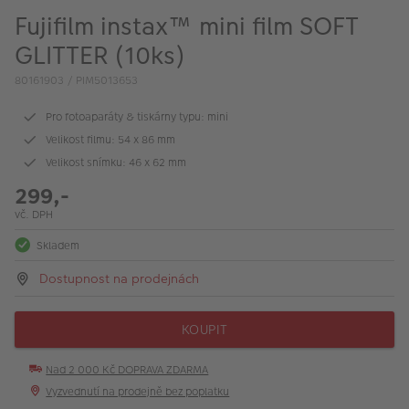
VÝPRODEJ
Fujifilm instax™ mini film SOFT
FOTO BAZAR
GLITTER (10ks)
80161903 / PIM5013653
Akce a slevy
Pro fotoaparáty & tiskárny typu: mini
Fotoprodukty
Velikost filmu: 54 x 86 mm
Velikost snímku: 46 x 62 mm
299,-
vč. DPH
Skladem
Dostupnost na prodejnách
KOUPIT
Nad 2 000 Kč DOPRAVA ZDARMA
Vyzvednutí na prodejně bez poplatku