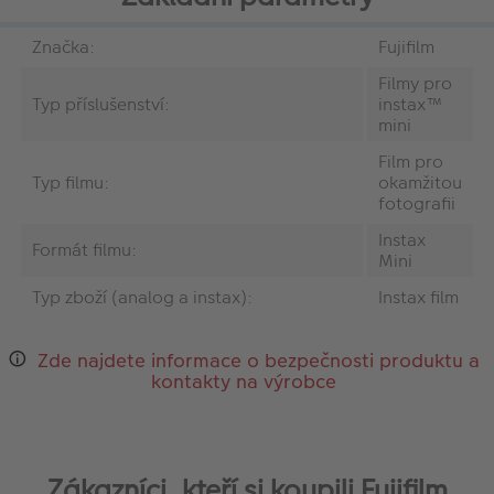
Značka:
Fujifilm
Filmy pro
Typ příslušenství:
instax™
mini
Film pro
Typ filmu:
okamžitou
fotografii
Instax
Formát filmu:
Mini
Typ zboží (analog a instax):
Instax film
Zde najdete informace o bezpečnosti produktu a
kontakty na výrobce
Zákazníci, kteří si koupili Fujifilm