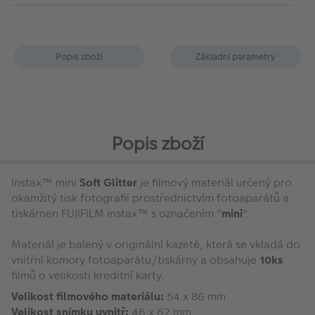
Popis zboží
Základní parametry
Popis zboží
Instax™ mini
Soft Glitter
je filmový materiál určený pro
okamžitý tisk fotografií prostřednictvím fotoaparátů a
tiskárnen FUJIFILM instax™ s označením "
mini
".
Materiál je balený v originální kazetě, která se vkladá do
vnitřní komory fotoaparátu/tiskárny a obsahuje
10ks
filmů o velikosti kreditní karty.
Velikost filmového materiálu:
54 x 86 mm
Velikost snímku uvnitř:
46 x 62 mm