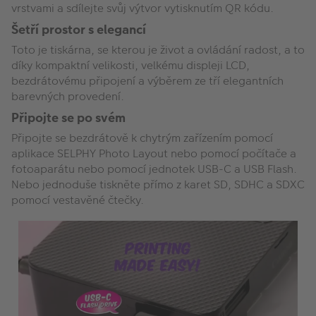
vrstvami a sdílejte svůj výtvor vytisknutím QR kódu.
Šetří prostor s elegancí
Toto je tiskárna, se kterou je život a ovládání radost, a to
díky kompaktní velikosti, velkému displeji LCD,
bezdrátovému připojení a výběrem ze tří elegantních
barevných provedení.
Připojte se po svém
Připojte se bezdrátově k chytrým zařízením pomocí
aplikace SELPHY Photo Layout nebo pomocí počítače a
fotoaparátu nebo pomocí jednotek USB-C a USB Flash.
Nebo jednoduše tiskněte přímo z karet SD, SDHC a SDXC
pomocí vestavěné čtečky.