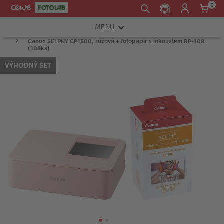
0
MENU
Canon SELPHY CP1500, růžová + fotopapír s inkoustem RP-108
FOTOAPARÁTY
(108ks)
VÝHODNÝ SET
OBJEKTIVY
ATELIÉR
INSTAX™
TISKÁRNY A SKENERY
FOTOBRAŠNY
PŘÍSLUŠENSTVÍ
RÁMEČKY
FOTOALBA