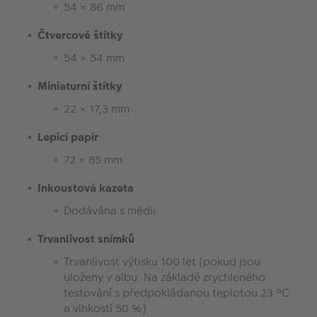
54 × 86 mm
Čtvercové štítky
54 × 54 mm
Miniaturní štítky
22 × 17,3 mm
Lepicí papír
72 × 85 mm
Inkoustová kazeta
Dodávána s médii
Trvanlivost snímků
Trvanlivost výtisku 100 let (pokud jsou
uloženy v albu. Na základě zrychleného
testování s předpokládanou teplotou 23 °C
a vlhkostí 50 %)