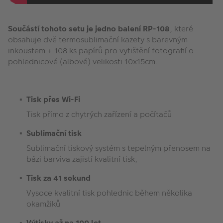
Součástí tohoto setu je jedno balení RP-108
, které
obsahuje dvě termosublimační kazety s barevným
inkoustem + 108 ks papírů pro vytištění fotografií o
pohlednicové (albové) velikosti 10x15cm.
Tisk přes Wi-Fi
Tisk přímo z chytrých zařízení a počítačů
Sublimační tisk
Sublimační tiskový systém s tepelným přenosem na
bázi barviva zajistí kvalitní tisk,
Tisk za 41 sekund
Vysoce kvalitní tisk pohlednic během několika
okamžiků
Výtisky až na 100 let