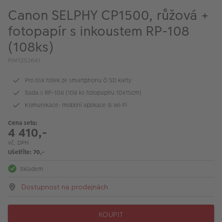
VÝPRODEJ
Canon SELPHY CP1500, růžová +
FOTO BAZAR
fotopapír s inkoustem RP-108
(108ks)
Akce a slevy
PIM1253641
Fotoprodukty
Pro tisk fotek ze smartphonu či SD karty
Sada s RP-108 (108 ks fotopapíru 10x15cm)
Komunikace: mobilní aplikace & Wi-Fi
Cena setu:
4 410,-
vč. DPH
Ušetříte: 70,-
Skladem
Dostupnost na prodejnách
KOUPIT