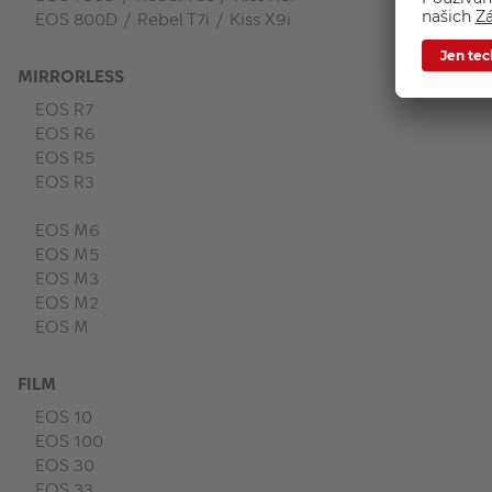
EOS 800D / Rebel T7i / Kiss X9i
MIRRORLESS
EOS R7
EOS R6
EOS R5
EOS R3
EOS M6
EOS M5
EOS M3
EOS M2
EOS M
FILM
EOS 10
EOS 100
EOS 30
EOS 33