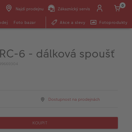
0
Najdi prodejnu
Zákaznický servis
odej
Foto bazar
Akce a slevy
Fotoprodukty
RC-6 - dálková spoušť
99669304
Dostupnost na prodejnách
KOUPIT