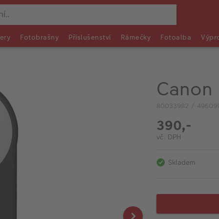
ery
Fotobrašny
Příslušenství
Rámečky
Fotoalba
Výpr
Canon 
80033982 / 49609
390,-
vč. DPH
Skladem