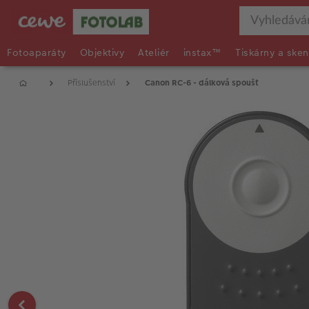
Fotoaparáty
Objektivy
Ateliér
instax™
Tiskárny a sken
Příslušenství
Canon RC-6 - dálková spoušť