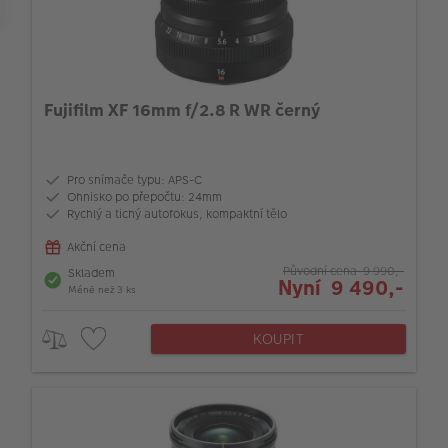
Fujifilm XF 16mm f/2.8 R WR černý
Pro snímače typu: APS-C
Ohnisko po přepočtu: 24mm
Rychlý a tichý autofokus, kompaktní tělo
Akční cena
Původní cena 9 990,-
Skladem
Nyní 9 490,-
Méně než 3 ks
KOUPIT