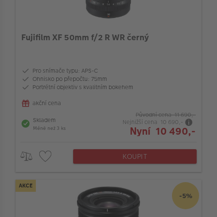
VÝPRODEJ
Typ ostření
FOTO BAZAR
Kompatibilní s full-frame aparáty
Fujifilm XF 50mm f/2 R WR černý
Akce a slevy
Bajonet objektivu
Fotoprodukty
Pro snímače typu: APS-C
Ohnisko po přepočtu: 75mm
Portrétní objektiv s kvalitním bokehem
Stabilizace obrazu v objektivu
akční cena
Původní cena 11 690,-
Skladem
Maximální clona (f/)
Nejnižší cena 10 690,-
Nyní 10 490,-
Méně než 3 ks
Vlastnosti objektivu
KOUPIT
064_LensMaxMinAperture_LEN
AKCE
-5%
Průměr filtru (mm)