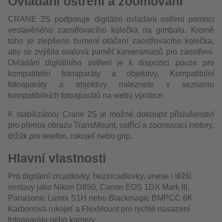
Ovládání ostření a zoomovaní
CRANE 2S podporuje digitální ovládání ostření pomocí
vestavěného zaostřovacího kolečka na gimbalu. Kromě
toho je zlepšeno tlumení otáčení zaostřovacího kolečka,
aby se zvýšila svalová paměť kameramanů pro zaostření.
Ovládání digitálního ostření je k dispozici pouze pro
kompatibilní fotoaparáty a objektivy. Kompatibilní
fotoaparáty a objektivy naleznete v seznamu
kompatibilních fotoaparátů na webu výrobce.
K stabilizátoru Crane 2S je možné dokoupit příslušenství
pro přenos obrazu TransMount, ostřící a zoomovací motory,
držák pro telefon, rukojeť nebo grip.
Hlavní vlastnosti
Pro digitální zrcadlovky, bezzrcadlovky, unese i těžší
sestavy jako Nikon D850, Canon EOS 1DX Mark III,
Panasonic Lumix S1H nebo Blackmagic BMPCC 6K
Karbonová rukojeť a FlexMount pro rychlé nasazení
fotoaparátu nebo kamery