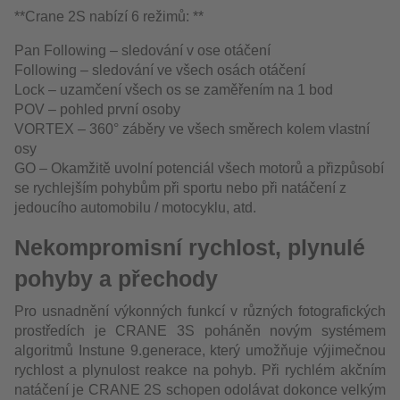
**Crane 2S nabízí 6 režimů: **
Pan Following – sledování v ose otáčení
Following – sledování ve všech osách otáčení
Lock – uzamčení všech os se zaměřením na 1 bod
POV – pohled první osoby
VORTEX – 360° záběry ve všech směrech kolem vlastní
osy
GO – Okamžitě uvolní potenciál všech motorů a přizpůsobí
se rychlejším pohybům při sportu nebo při natáčení z
jedoucího automobilu / motocyklu, atd.
Nekompromisní rychlost, plynulé
pohyby a přechody
Pro usnadnění výkonných funkcí v různých fotografických
prostředích je CRANE 3S poháněn novým systémem
algoritmů Instune 9.generace, který umožňuje výjimečnou
rychlost a plynulost reakce na pohyb. Při rychlém akčním
natáčení je CRANE 2S schopen odolávat dokonce velkým