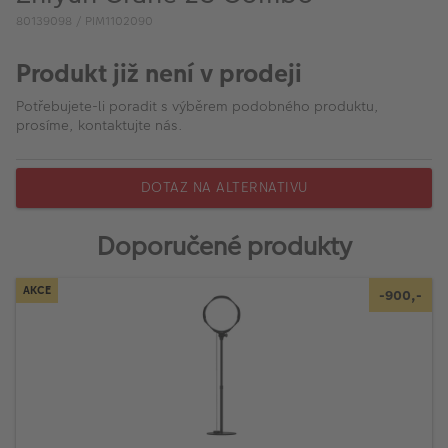
VÝPRODEJ
80139098 / PIM1102090
FOTO BAZAR
Produkt již není v prodeji
Akce a slevy
Potřebujete-li poradit s výběrem podobného produktu,
prosíme, kontaktujte nás.
Fotoprodukty
DOTAZ NA ALTERNATIVU
Doporučené produkty
AKCE
-900,-