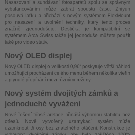
Nasazovaní a sundávaní fotoaparátů spolu se správným
vybalancováním může zabrat spoustu času. Zhiyun
posouvá laťku a přichází s novým systémem FlexMount
pro nasazení a uvolnění techniky, který tento proces
značně zjednodušuje. Destička je kompatibilní se
systémem Arca Swiss takže jej jednoduše můžete použít
také pro video stativ.
Nový OLED displej
Nový OLED displej o velikosti 0,96“ poskytuje větší náhled
umožňující procházení celého menu během několika vteřin
a plynulé přepínání mezi různými režimy.
Nový systém dvojitých zámků a
jednoduché vyvážení
Nové řešení tříosé aretace přináší výbornou stabilitu bez
otřesů. Nově vytvořený uzamykací systém může
uzamknout tři osy bez znatelného otáčení. Konstrukce je
vybavena dvojitými zámky, aby byla zajištěna 100%