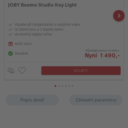
JOBY Beamo Studio Key Light
Vhodné při fotografování a natáčení videa
10 úrovní jasu a 3 teploty barev
Vestavěný rozptyl světla
Akční cena
Původní cena 2 390,-
Skladem
Nyní 1 490,-
KOUPIT
Popis zboží
Základní parametry