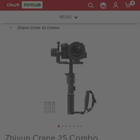
0
MENU
Zhiyun Crane 2S Combo
FOTOAPARÁTY
OBJEKTIVY
ATELIÉR
INSTAX™
TISKÁRNY A SKENERY
FOTOBRAŠNY
PŘÍSLUŠENSTVÍ
RÁMEČKY
FOTOALBA
Zhiyun Crane 2S Combo