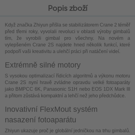
Popis zboží
Když značka Zhiyun přišla se stabilizátorem Crane 2 téměř
před třemi roky, vyvolali revoluci v oblasti výroby gimbalů
tím, že vyrobili gimbal pro všechny. Na novém a
vylepšeném Crane 2S najdete hned několik funkcí, které
podpoří vaši kreativitu a ulehčí práci při natáčení videí.
Extrémně silné motory
S vysokou optimalizací řídicích algoritmů a výkonu motoru
Crane 2S nyní hravě zvládne opravdu velké fotoaparáty
jako BMPCC 6K, Panasonic S1H nebo EOS 1DX Mark III
a přitom zůstává kompaktní a lehčí než jeho předchůdce.
Inovativní FlexMout systém
nasazení fotoaparátu
Zhiyun ukazuje proč je globální jedničkou na trhu gimbalů.