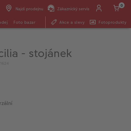
0
Najdi prodejnu
Zákaznický servis
odej
Foto bazar
Akce a slevy
Fotoprodukty
ilia - stojánek
1624
zální