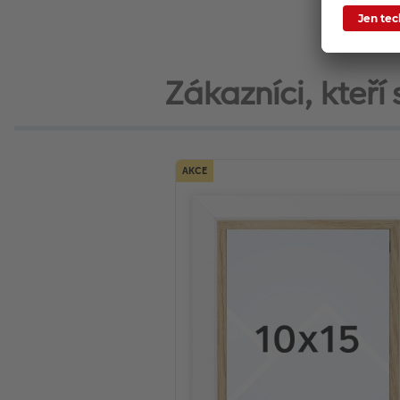
Zákazníci, kteří 
AKCE