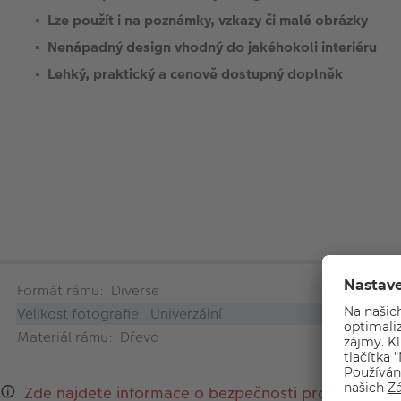
Lze použít i na poznámky, vzkazy či malé obrázky
Nenápadný design vhodný do jakéhokoli interiéru
Lehký, praktický a cenově dostupný doplněk
Formát rámu: Diverse
Velikost fotografie: Univerzální
Materiál rámu: Dřevo
Zde najdete informace o bezpečnosti produktu a k