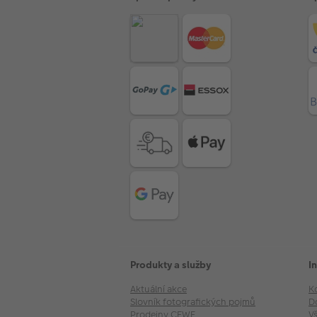
Produkty a služby
I
Aktuální akce
K
Slovník fotografických pojmů
D
Prodejny CEWE
V