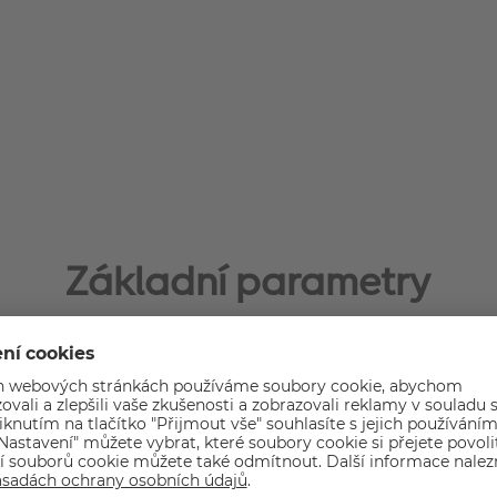
Základní parametry
Typ rámu: Klasický
Značka: ZEP
Barva rámu: Bílá
ontakty na výrobce