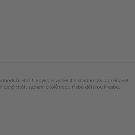
 jednoduše vložit, kdykoliv vyměnit a snadno tak obměňovat
oblíbený citát, seznam úkolů nebo třeba dětskou kresbu.