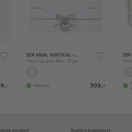
ZEP ARIAL VERTICAL -
ZEP
fotorámeček
15x20 na výšku Bílá | Dřevo
10x1
59,-
309,-
Skladem
M
působ doručení
Kvalita a bezpečnost