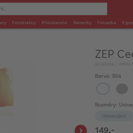
ery
Fotobrašny
Příslušenství
Rámečky
Fotoalba
Výpr
ZEP Cec
80160854 / PIM501
Barva: Bílá
Rozměry: Univer
Univerzální
149,-