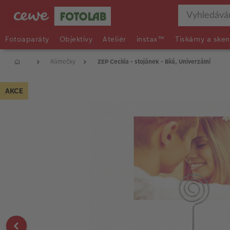
Fotoaparáty
Objektivy
Ateliér
instax™
Tiskárny a sken
Rámečky
ZEP Cecilia - stojánek - Bílá, Univerzální
AKCE