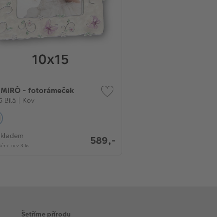
 MIRÒ - fotorámeček
5 Bílá | Kov
Skladem
589,-
éně než 3 ks
Šetříme přírodu