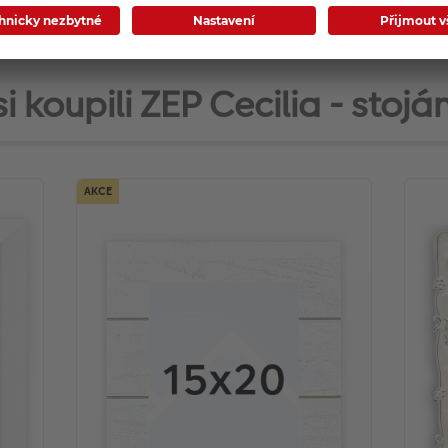
si koupili ZEP Cecilia - stojá
AKCE