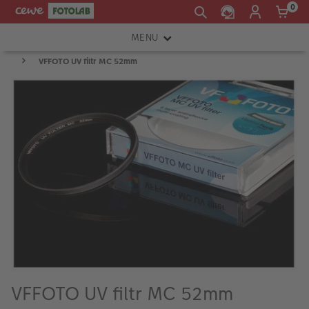
0
MENU
VFFOTO UV filtr MC 52mm
FOTOAPARÁTY
OBJEKTIVY
ATELIÉR
INSTAX™
TISKÁRNY A SKENERY
FOTOBRAŠNY
PŘÍSLUŠENSTVÍ
RÁMEČKY
FOTOALBA
VFFOTO UV filtr MC 52mm