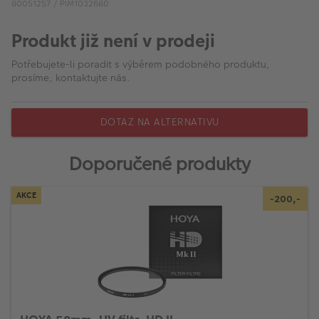
VÝPRODEJ
80051257 / PIM1032680
FOTO BAZAR
Produkt již není v prodeji
Potřebujete-li poradit s výběrem podobného produktu,
Akce a slevy
prosíme, kontaktujte nás.
Fotoprodukty
DOTAZ NA ALTERNATIVU
Doporučené produkty
AKCE
-200,-