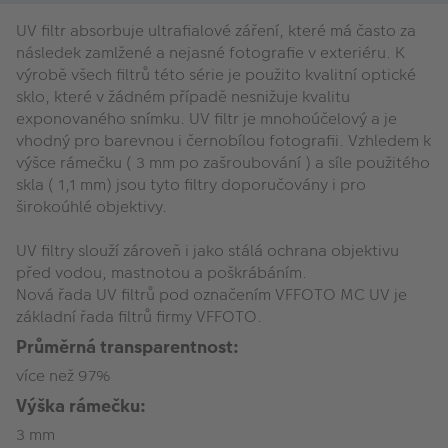
UV filtr absorbuje ultrafialové záření, které má často za
následek zamlžené a nejasné fotografie v exteriéru. K
výrobě všech filtrů této série je použito kvalitní optické
sklo, které v žádném případě nesnižuje kvalitu
exponovaného snímku. UV filtr je mnohoúčelový a je
vhodný pro barevnou i černobílou fotografii. Vzhledem k
výšce rámečku ( 3 mm po zašroubování ) a síle použitého
skla ( 1,1 mm) jsou tyto filtry doporučovány i pro
širokoúhlé objektivy.
UV filtry slouží zároveň i jako stálá ochrana objektivu
před vodou, mastnotou a poškrábáním.
Nová řada UV filtrů pod označením VFFOTO MC UV je
základní řada filtrů firmy VFFOTO.
Průměrná transparentnost:
více než 97%
Výška rámečku:
3 mm