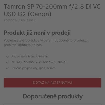
VÝPRODEJ
Tamron SP 70-200mm f/2.8 Di VC
FOTO BAZAR
USD G2 (Canon)
80050634 / PIM1030214
Akce a slevy
Produkt již není v prodeji
Fotoprodukty
Potřebujete-li poradit s výběrem podobného produktu,
prosíme, kontaktujte nás.
Pro snímače typu: Full-frame
Ohnisko: 70-200mm (112-320mm : APS-C)
Vhodné pro portréty, sport, zvířata
DOTAZ NA ALTERNATIVU
Doporučené produkty