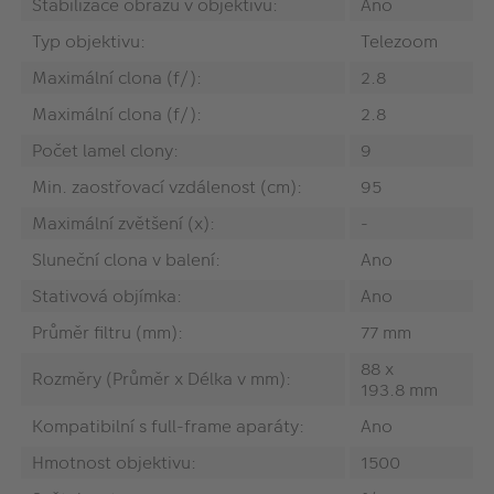
Stabilizace obrazu v objektivu:
Ano
Typ objektivu:
Telezoom
Maximální clona (f/):
2.8
Maximální clona (f/):
2.8
Počet lamel clony:
9
Min. zaostřovací vzdálenost (cm):
95
Maximální zvětšení (x):
-
Sluneční clona v balení:
Ano
Stativová objímka:
Ano
Průměr filtru (mm):
77 mm
88 x
Rozměry (Průměr x Délka v mm):
193.8 mm
Kompatibilní s full-frame aparáty:
Ano
Hmotnost objektivu:
1500