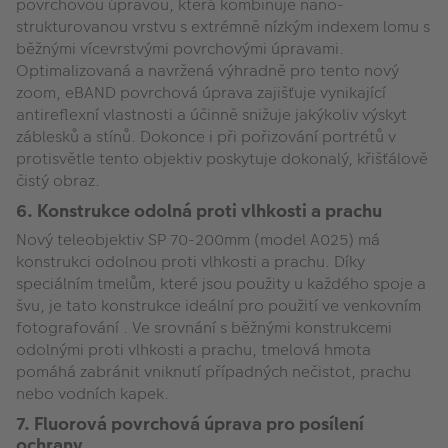
povrchovou úpravou, která kombinuje nano-
strukturovanou vrstvu s extrémně nízkým indexem lomu s
běžnými vícevrstvými povrchovými úpravami.
Optimalizovaná a navržená výhradně pro tento nový
zoom, eBAND povrchová úprava zajišťuje vynikající
antireflexní vlastnosti a účinně snižuje jakýkoliv výskyt
záblesků a stínů. Dokonce i při pořizování portrétů v
protisvětle tento objektiv poskytuje dokonalý, křišťálově
čistý obraz.
6. Konstrukce odolná proti vlhkosti a prachu
Nový teleobjektiv SP 70-200mm (model A025) má
konstrukci odolnou proti vlhkosti a prachu. Díky
speciálním tmelům, které jsou použity u každého spoje a
švu, je tato konstrukce ideální pro použití ve venkovním
fotografování . Ve srovnání s běžnými konstrukcemi
odolnými proti vlhkosti a prachu, tmelová hmota
pomáhá zabránit vniknutí případných nečistot, prachu
nebo vodních kapek.
7. Fluorová povrchová úprava pro posílení
ochrany