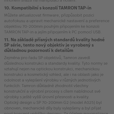
mnohem snažší na manipulaci a nošení.
10. Kompatibilní s konzolí TAMRON TAP-in
Můžete aktualizovat firmware, přizpůsobit pozici
autofokusu a upravit mechanické nastavení a preference
objektivu 70-200mm pouhým připojením ke konzoli
TAMRON TAP-in a jejím připojením k PC pomocí USB.
11. Na základě přísných standardů kvality hodné
SP série, tento nový objektiv je vyrobený s
důkladnou pozorností k detailům
Zejména pro řadu SP objektivů, Tamron zavedl
důslednou konstrukci a standardy kvality. Tyto normy se
vztahují nejen na optickou konstrukci, mechanickou
konstrukci a kosmetický vzhled, ale i na oblasti jako je
odolnost a vylepšení výrobku v různých jednotlivých
funkcích. Tamron důkladně zhodnotil všechny
konstrukční a výrobní procesy s cílem nabídnout své
výrobky s ještě vyšší úrovní přesnosti a kvality.
Optický design u SP 70-200mm G2 (model A025) byl
obnoven, mechanické díly byly vylepšeny a byl přijat
nový koncept vnějšího designu. Za účelem maximalizace