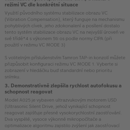
režimi VC dle konkrétní situace
Využití původního systému stabilizace obrazu VC
(Vibration Compensation), který funguje na mechanismu
pohyblivých cívek, jeho zdokonalení a posílení dostalo
tento systém stabilizace obrazu VC na nejvyšší úroveň ve
své třídě*4 s výkonem 5ti os podle normy CIPA (při
použití v režimu VC MODE 3)
S volitelným příslušenstvím Tamron TAP-in konzolí můžete
přizpůsobit konfiguraci režimu VC MODE 1. Vyberte si
zobrazení v hledáčku buď standardní nebo prioritu
snímku.
3. Demonstrativně zlepšila rychlost autofokusu a
schopnost reagovat
Model A025 je vybaven ultrazvukovým motorem USD
(Ultrasonic Silent Drive, jehož vynikající schopnost
reagovat zajišťuje přesné vysokorychlostní zaostřování.
Dva vyspělé, vysoce výkonné mikropočítače a
optimalizace algoritmu zajistilo zvýšení jak zaostřovací