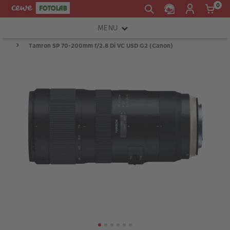
0
MENU
Tamron SP 70-200mm f/2.8 Di VC USD G2 (Canon)
FOTOAPARÁTY
OBJEKTIVY
ATELIÉR
INSTAX™
TISKÁRNY A SKENERY
FOTOBRAŠNY
PŘÍSLUŠENSTVÍ
RÁMEČKY
FOTOALBA