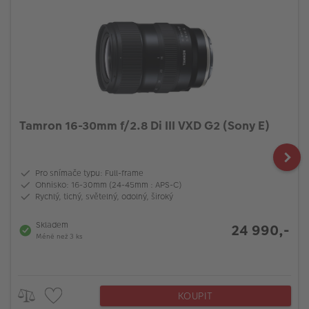
Tamron 16-30mm f/2.8 Di III VXD G2 (Sony E)
Pro snímače typu: Full-frame
Ohnisko: 16-30mm (24-45mm : APS-C)
Rychlý, tichý, světelný, odolný, široký
Skladem
24 990,-
Méně než 3 ks
KOUPIT