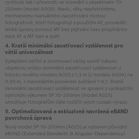
rychlosti tak i přesnosti ve srovnání s objektivem 70-
200mm (model A009). Navíc, díky nepřetržitému
mechanismu manuálního zaostřování mohou
fotografové, kteří fotografují s použitím AF, provádět
lehké úpravy pomocí MF bez plýtvání času přepínáním
mezi AF a MF tam a zpět.
4. Kratší minimální zaostřovací vzdálenost pro
větší univerzálnost
Vylepšení ostřící a zoomovací vačky uvnitř tubusu
objektivu snížilo minimální zaostřovací vzdálenost u
tohoto nového modelu A025 z 1,3 m (z modelu A009) na
0,95 m, s maximálním poměrem zvětšení 1:6,1. Kratší
minimální zaostřovací vzdálenost ve spojení s vynikajícím
optickým výkonem SP 70-200mm (model A025)
umožňuje fotografům dále rozšířit jejich rozsah výrazu.
5. Optimalizovaná a exkluzivně navržená eBAND
povrchová úprava
Nový model SP 70-200mm (A025) je vybaven původní
eBAND (Extended Bandwith & Angular-Dependency)