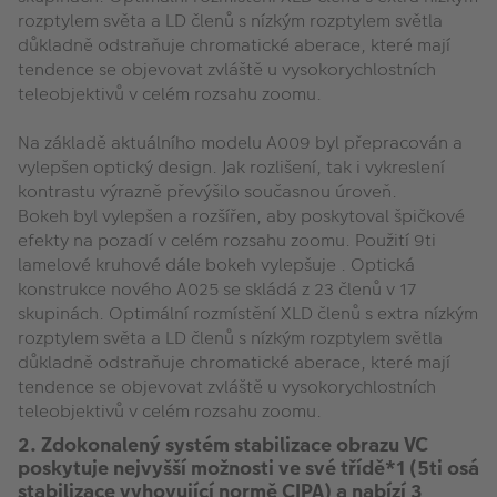
rozptylem světa a LD členů s nízkým rozptylem světla
důkladně odstraňuje chromatické aberace, které mají
tendence se objevovat zvláště u vysokorychlostních
teleobjektivů v celém rozsahu zoomu.
Na základě aktuálního modelu A009 byl přepracován a
vylepšen optický design. Jak rozlišení, tak i vykreslení
kontrastu výrazně převýšilo současnou úroveň.
Bokeh byl vylepšen a rozšířen, aby poskytoval špičkové
efekty na pozadí v celém rozsahu zoomu. Použití 9ti
lamelové kruhové dále bokeh vylepšuje . Optická
konstrukce nového A025 se skládá z 23 členů v 17
skupinách. Optimální rozmístění XLD členů s extra nízkým
rozptylem světa a LD členů s nízkým rozptylem světla
důkladně odstraňuje chromatické aberace, které mají
tendence se objevovat zvláště u vysokorychlostních
teleobjektivů v celém rozsahu zoomu.
2. Zdokonalený systém stabilizace obrazu VC
poskytuje nejvyšší možnosti ve své třídě*1 (5ti osá
stabilizace vyhovující normě CIPA) a nabízí 3