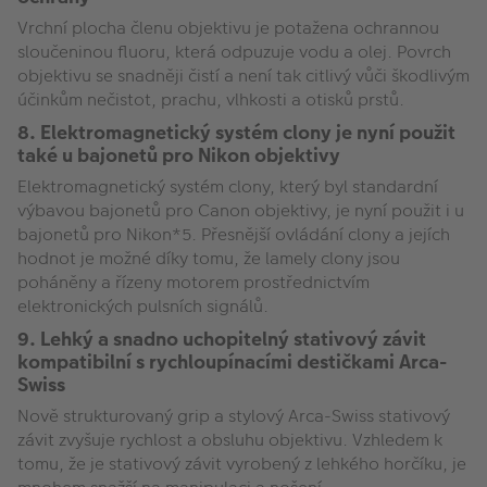
Vrchní plocha členu objektivu je potažena ochrannou
sloučeninou fluoru, která odpuzuje vodu a olej. Povrch
objektivu se snadněji čistí a není tak citlivý vůči škodlivým
účinkům nečistot, prachu, vlhkosti a otisků prstů.
8. Elektromagnetický systém clony je nyní použit
také u bajonetů pro Nikon objektivy
Elektromagnetický systém clony, který byl standardní
výbavou bajonetů pro Canon objektivy, je nyní použit i u
bajonetů pro Nikon*5. Přesnější ovládání clony a jejích
hodnot je možné díky tomu, že lamely clony jsou
poháněny a řízeny motorem prostřednictvím
elektronických pulsních signálů.
9. Lehký a snadno uchopitelný stativový závit
kompatibilní s rychloupínacími destičkami Arca-
Swiss
Nově strukturovaný grip a stylový Arca-Swiss stativový
závit zvyšuje rychlost a obsluhu objektivu. Vzhledem k
tomu, že je stativový závit vyrobený z lehkého horčíku, je