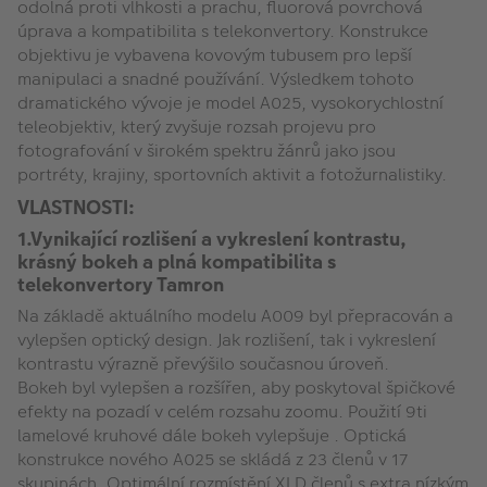
odolná proti vlhkosti a prachu, fluorová povrchová
úprava a kompatibilita s telekonvertory. Konstrukce
objektivu je vybavena kovovým tubusem pro lepší
manipulaci a snadné používání. Výsledkem tohoto
dramatického vývoje je model A025, vysokorychlostní
teleobjektiv, který zvyšuje rozsah projevu pro
fotografování v širokém spektru žánrů jako jsou
portréty, krajiny, sportovních aktivit a fotožurnalistiky.
VLASTNOSTI:
1.Vynikající rozlišení a vykreslení kontrastu,
krásný bokeh a plná kompatibilita s
telekonvertory Tamron
Na základě aktuálního modelu A009 byl přepracován a
vylepšen optický design. Jak rozlišení, tak i vykreslení
kontrastu výrazně převýšilo současnou úroveň.
Bokeh byl vylepšen a rozšířen, aby poskytoval špičkové
efekty na pozadí v celém rozsahu zoomu. Použití 9ti
lamelové kruhové dále bokeh vylepšuje . Optická
konstrukce nového A025 se skládá z 23 členů v 17
skupinách. Optimální rozmístění XLD členů s extra nízkým