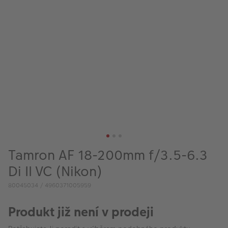
VÝPRODEJ
FOTO BAZAR
Akce a slevy
Fotoprodukty
Tamron AF 18-200mm f/3.5-6.3
Di II VC (Nikon)
80045034 / 4960371005959
Produkt již není v prodeji