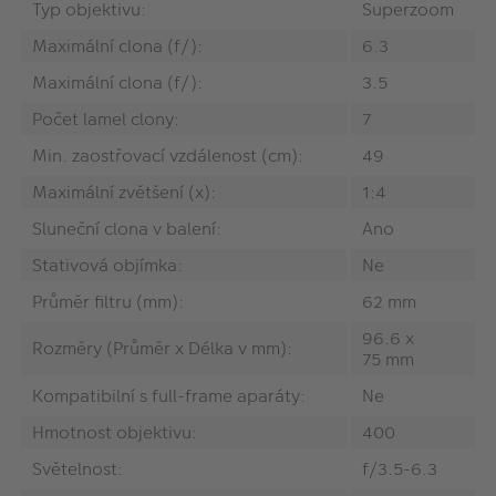
Typ objektivu:
Superzoom
Maximální clona (f/):
6.3
Maximální clona (f/):
3.5
Počet lamel clony:
7
Min. zaostřovací vzdálenost (cm):
49
Maximální zvětšení (x):
1:4
Sluneční clona v balení:
Ano
Stativová objímka:
Ne
Průměr filtru (mm):
62 mm
96.6 x
Rozměry (Průměr x Délka v mm):
75 mm
Kompatibilní s full-frame aparáty:
Ne
Hmotnost objektivu:
400
Světelnost:
f/3.5-6.3