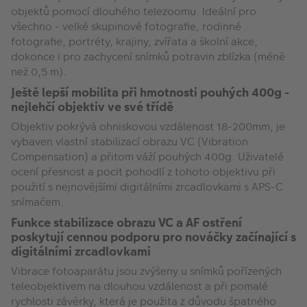
objektů pomocí dlouhého telezoomu. Ideální pro
všechno - velké skupinové fotografie, rodinné
fotografie, portréty, krajiny, zvířata a školní akce,
dokonce i pro zachycení snímků potravin zblízka (méně
než 0,5 m).
Ještě lepší mobilita při hmotnosti pouhých 400g -
nejlehčí objektiv ve své třídě
Objektiv pokrývá ohniskovou vzdálenost 18-200mm, je
vybaven vlastní stabilizací obrazu VC (Vibration
Compensation) a přitom váží pouhých 400g. Uživatelé
ocení přesnost a pocit pohodlí z tohoto objektivu při
použití s nejnovějšími digitálními zrcadlovkami s APS-C
snímačem.
Funkce stabilizace obrazu VC a AF ostření
poskytují cennou podporu pro nováčky začínající s
digitálními zrcadlovkami
Vibrace fotoaparátu jsou zvýšeny u snímků pořízených
teleobjektivem na dlouhou vzdálenost a při pomalé
rychlosti závěrky, která je použita z důvodu špatného