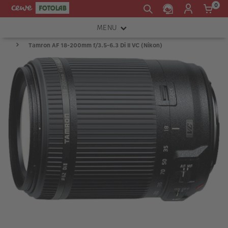
0
MENU
Tamron AF 18-200mm f/3.5-6.3 Di II VC (Nikon)
FOTOAPARÁTY
OBJEKTIVY
ATELIÉR
INSTAX™
TISKÁRNY A SKENERY
FOTOBRAŠNY
PŘÍSLUŠENSTVÍ
RÁMEČKY
FOTOALBA