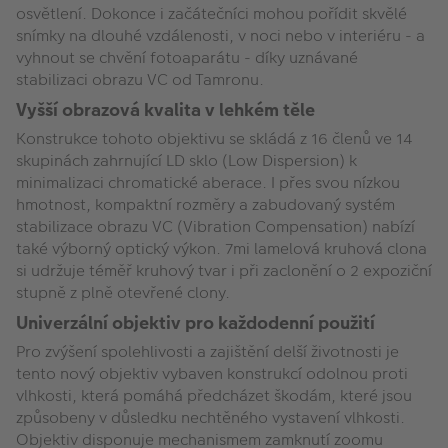
osvětlení. Dokonce i začátečníci mohou pořídit skvělé
snímky na dlouhé vzdálenosti, v noci nebo v interiéru - a
vyhnout se chvění fotoaparátu - díky uznávané
stabilizaci obrazu VC od Tamronu.
Vyšší obrazová kvalita v lehkém těle
Konstrukce tohoto objektivu se skládá z 16 členů ve 14
skupinách zahrnující LD sklo (Low Dispersion) k
minimalizaci chromatické aberace. I přes svou nízkou
hmotnost, kompaktní rozměry a zabudovaný systém
stabilizace obrazu VC (Vibration Compensation) nabízí
také výborný optický výkon. 7mi lamelová kruhová clona
si udržuje téměř kruhový tvar i při zaclonění o 2 expoziční
stupně z plně otevřené clony.
Univerzální objektiv pro každodenní použití
Pro zvýšení spolehlivosti a zajištění delší životnosti je
tento nový objektiv vybaven konstrukcí odolnou proti
vlhkosti, která pomáhá předcházet škodám, které jsou
způsobeny v důsledku nechtěného vystavení vlhkosti.
Objektiv disponuje mechanismem zamknutí zoomu