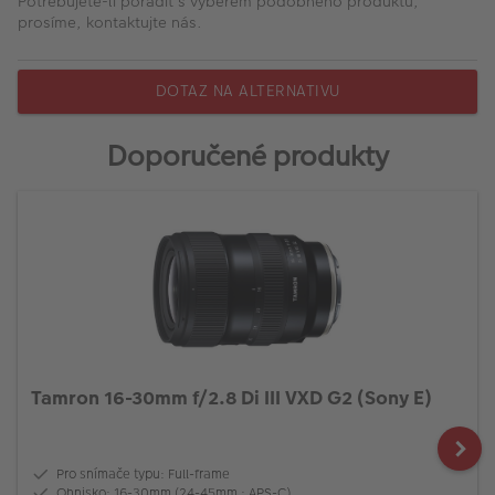
Potřebujete-li poradit s výběrem podobného produktu,
prosíme, kontaktujte nás.
DOTAZ NA ALTERNATIVU
Doporučené produkty
Tamron 16-30mm f/2.8 Di III VXD G2 (Sony E)
Pro snímače typu: Full-frame
Ohnisko: 16-30mm (24-45mm : APS-C)