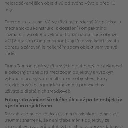
nejprodávanějších objektivů od svého vývoje před 10
lety.
Tamron 18-200mm VC využívá nejmodernější optickou a
mechanickou konstrukci k dosažení kompaktního
rozměru a vysokého výkonu. Použití stabilizace obrazu
VC (Vibration Compensation) zajišťuje vynikající kvalitu
obrazu a zároveň je nejlehčím zoom objektivem ve své
třídě.
Firma Tamron plně využila svých dlouholetých zkušeností
a odborných znalostí mezi zoom objektivy s vysokým
výkonem pro vytvoření all-in-one objektivu, který
otevírá nové fotografické možnosti pro všechny
uživatele digitálních zrcadlovek.
Fotografování od širokého úhlu až po teleobjektiv
s jedním objektivem
Rozsah zoomu od 18 do 200 mm (ekvivalent 35mm: 28-
310mm) znamená, že není třeba měnit objektivy ze
širokoúhlých záběrů přilehlých míst na záběry vzdálených