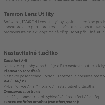
Tamron Lens Utility
Software „TAMRON Lens Utility“ byl vyvinut speciálně pro k
konektorového portu prostřednictvím USB-C kabelu TAMRON
nastavení lze objektiv optimálně přizpůsobit příslušné situ
Nastavitelné tlačítko
Zaostření A-B:
Nastavte 2 polohy zaostření (A a B) a nastavte automatický
Předvolba zaostření:
Nastavte požadovanou polohu zaostření a přesuňte zaostře
Výběr AF/MF:
Výběr funkce AF a MF pomocí nastavitelného tlačítka.
Omezovač zaostření:
Umožňuje omezit rozsah vyhledávání zaostření AF a přepínat
Funkce ostřícího kroužku (zaostření/clona):