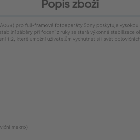
Popis zboží
A069) pro full-framové fotoaparáty Sony poskytuje vysokou k
 stabilní záběry při focení z ruky se stará výkonná stabilizace
ní 1:2, které umožní uživatelům vychutnat si i svět polovičn
viční makro)