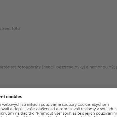
street foto
mirrorless fotoaparáty (neboli bezzrcadlovky) a nemohou být 
há udržet ostrý obraz i v případě, že je objektiv používán be
 s lineárním zaostřováním. Dva moduly VXD, které pracují v p