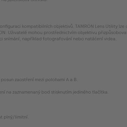
onfiguraci kompatibilních objektivů. TAMRON Lens Utility lze
. Uživatelé mohou prostřednictvím objektivu přizpůsobovat f
aci snímání, například fotografování nebo natáčení videa.
 posun zaostření mezi polohami A a B.
ní na zaznamenaný bod stisknutím jediného tlačítka.
 plný/limitní.