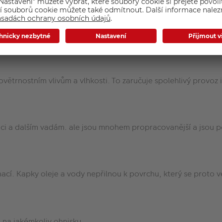
jekty. Nový motor také zaručuje vylepšené sledování AF, napřík
é vyžadují naprostý klid a pohodu.
větrnostním vlivům a vlhkosti. To zaručuje spolehlivý provoz 
aci a dalším vadám. ale jsou mnohem propracovanější a jsou p
cí. Kapky oleje a vody nepřilnou k povrchu, který se proto ve
na jakémkoliv ohnisku.