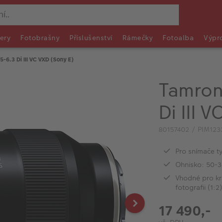
ery
Fotobrašny
Příslušenství
Rámečky
Fotoalba
Výpr
6.3 Di III VC VXD (Sony E)
Tamron
Di III 
80157402 / PIM123
Pro snímače ty
Ohnisko: 50-
Vhodné pro kra
fotografii (1:2)
17 490,-