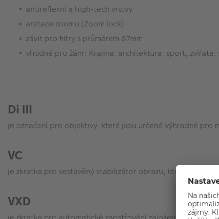
antireflexní a high-tech vrstvy
aretace zoomu (Zoom lock)
závit pro filtry s průměrem 67mm
vhodné pro žánr: Krajina, architektura, sport, zvířata, 
Di III
je označení pro objektivy, které jsou určené výhradně pro 
VC
je zkratka pro vestavěný stabilizátor obrazu, který napomá
VXD
je zkratka pro automatické zaostřování založené na motoru