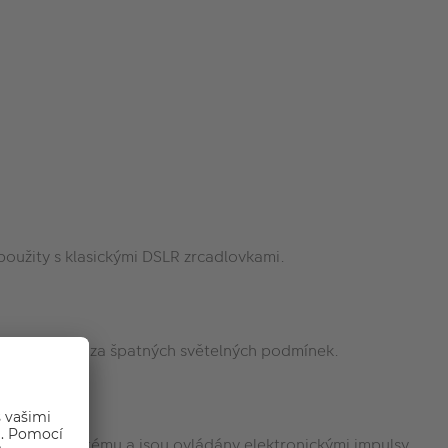
použity s klasickými DSLR zrcadlovkami.
z stativu nebo za špatných světelných podmínek.
lovoucím systému a jsou ovládány elektronickými impulsy,