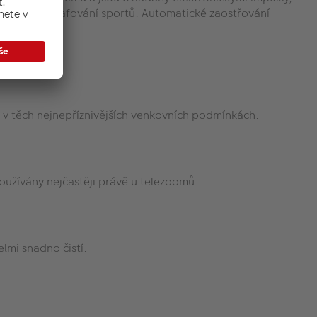
lad při fotografování sportů. Automatické zaostřování
i v těch nejnepříznivějších venkovních podmínkách.
oužívány nejčastěji právě u telezoomů.
lmi snadno čistí.