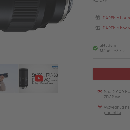
vč. DPH
DÁREK v hodn
DÁREK v hodno
Skladem
Méně než 3 ks
Nad 2 000 K
ZDARMA
Vyzvednutí na
poplatku