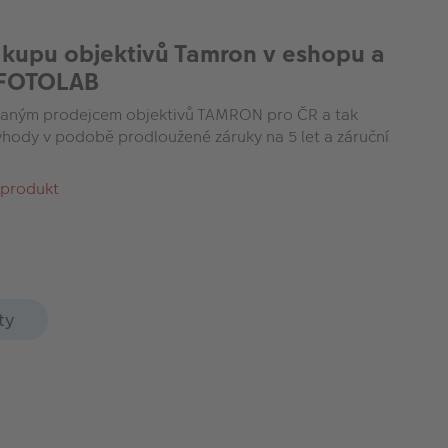
ákupu objektivů Tamron v eshopu a
 FOTOLAB
aným prodejcem objektivů TAMRON pro ČR a tak
výhody v podobě prodloužené záruky na 5 let a záruční
.
 produkt
ty