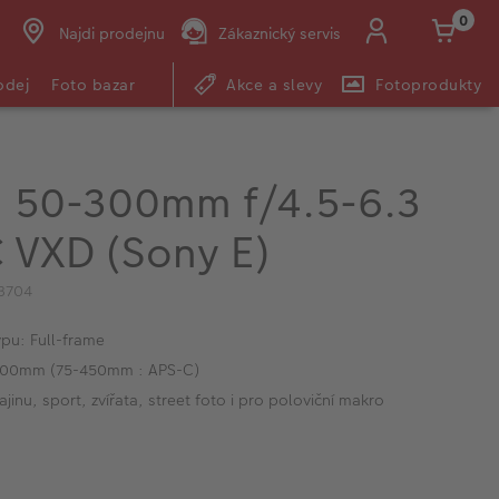
0
Najdi prodejnu
Zákaznický servis
odej
Foto bazar
Akce a slevy
Fotoprodukty
 50-300mm f/4.5-6.3
VC VXD (Sony E)
3704
pu: Full-frame
300mm (75-450mm : APS-C)
jinu, sport, zvířata, street foto i pro poloviční makro