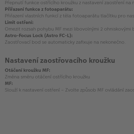
Přepnutí funkce ostřícího kroužku z nastavení zaostření na 
Přiřazení funkce z fotoaparátu:
Přiřazení vlastních funkcí z těla fotoaparátu tlačítku pro na
Limit ostření:
Omezit rozsah pohybu MF mezi libovolnými 2 ohniskovými 
Astro-Focus Lock (Astro FC-L):
Zaostřovací bod se automaticky zafixuje na nekonečno.
Nastavení zaostřovacího kroužku
Otáčení kroužku MF:
Změna směru otáčení ostřícího kroužku
MF:
Slouží k nastavení ostření – Zvolte způsob MF ovládání zaos