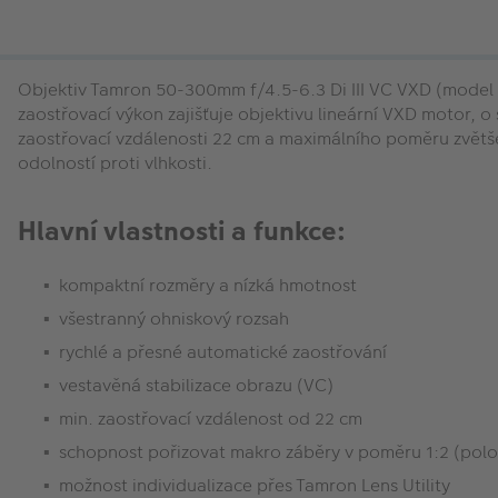
Objektiv Tamron 50-300mm f/4.5-6.3 Di III VC VXD (model 
zaostřovací výkon zajišťuje objektivu lineární VXD motor, o
zaostřovací vzdálenosti 22 cm a maximálního poměru zvětše
odolností proti vlhkosti.
Hlavní vlastnosti a funkce:
kompaktní rozměry a nízká hmotnost
všestranný ohniskový rozsah
rychlé a přesné automatické zaostřování
vestavěná stabilizace obrazu (VC)
min. zaostřovací vzdálenost od 22 cm
schopnost pořizovat makro záběry v poměru 1:2 (polo
možnost individualizace přes Tamron Lens Utility