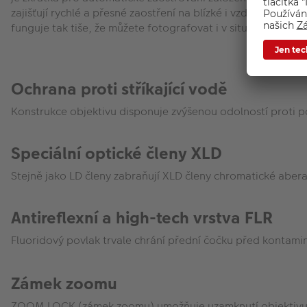
zajišťují rychlé a přesné zaostření na blízké i vzdálené ob
funguje tak tiše, že můžete fotografovat i v situacích, kter
Ochrana proti stříkající vodě
Konstrukce objektivu disponuje zvýšenou odolností proti po
Speciální optické členy XLD
Stejně jako LD členy zabraňují XLD členy chromatické aber
Antireflexní a high-tech vrstva FLR
Fluoridový povlak trvale chrání přední čočku před kontamina
Zámek zoomu
ZOOM LOCK (zámek zoomu) umožňuje uzamknutí objektivu 