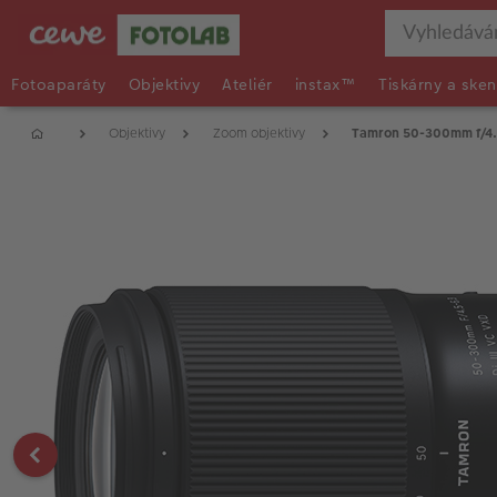
Fotoaparáty
Objektivy
Ateliér
instax™
Tiskárny a sken
Objektivy
Zoom objektivy
Tamron 50-300mm f/4.5-