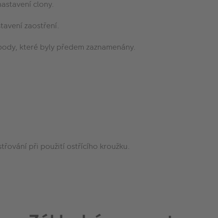
nastavení clony.
stavení zaostření.
body, které byly předem zaznamenány.
třování při použití ostřícího kroužku.