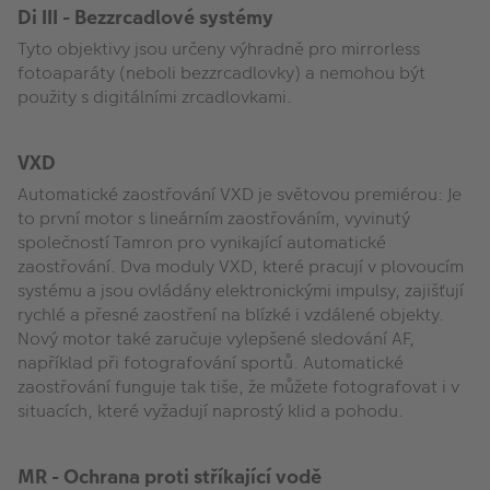
Di III - Bezzrcadlové systémy
Tyto objektivy jsou určeny výhradně pro mirrorless
fotoaparáty (neboli bezzrcadlovky) a nemohou být
použity s digitálními zrcadlovkami.
VXD
Automatické zaostřování VXD je světovou premiérou: Je
to první motor s lineárním zaostřováním, vyvinutý
společností Tamron pro vynikající automatické
zaostřování. Dva moduly VXD, které pracují v plovoucím
systému a jsou ovládány elektronickými impulsy, zajišťují
rychlé a přesné zaostření na blízké i vzdálené objekty.
Nový motor také zaručuje vylepšené sledování AF,
například při fotografování sportů. Automatické
zaostřování funguje tak tiše, že můžete fotografovat i v
situacích, které vyžadují naprostý klid a pohodu.
MR - Ochrana proti stříkající vodě