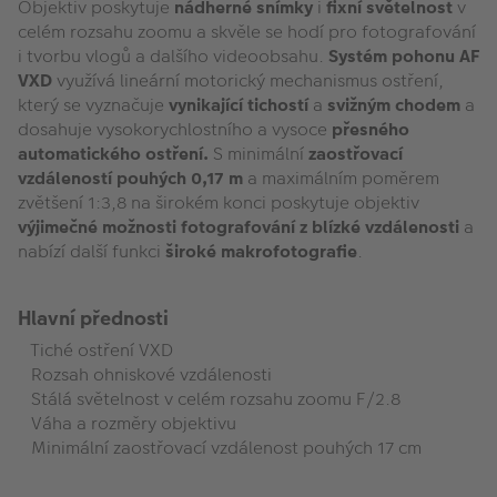
Objektiv poskytuje
nádherné snímky
i
fixní světelnost
v
celém rozsahu zoomu a skvěle se hodí pro fotografování
i tvorbu vlogů a dalšího videoobsahu.
Systém pohonu AF
VXD
využívá lineární motorický mechanismus ostření,
který se vyznačuje
vynikající tichostí
a
svižným chodem
a
dosahuje vysokorychlostního a vysoce
přesného
automatického ostření.
S minimální
zaostřovací
vzdáleností pouhých 0,17 m
a maximálním poměrem
zvětšení 1:3,8 na širokém konci poskytuje objektiv
výjimečné možnosti fotografování z blízké vzdálenosti
a
nabízí další funkci
široké makrofotografie
.
Hlavní přednosti
Tiché ostření VXD
Rozsah ohniskové vzdálenosti
Stálá světelnost v celém rozsahu zoomu F/2.8
Váha a rozměry objektivu
Minimální zaostřovací vzdálenost pouhých 17 cm