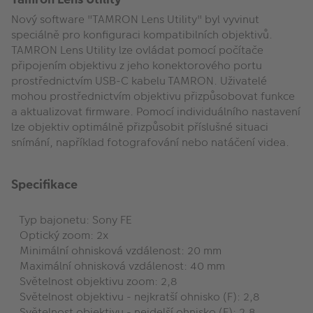
Nový software "TAMRON Lens Utility" byl vyvinut
speciálně pro konfiguraci kompatibilních objektivů.
TAMRON Lens Utility lze ovládat pomocí počítače
připojením objektivu z jeho konektorového portu
prostřednictvím USB-C kabelu TAMRON. Uživatelé
mohou prostřednictvím objektivu přizpůsobovat funkce
a aktualizovat firmware. Pomocí individuálního nastavení
lze objektiv optimálně přizpůsobit příslušné situaci
snímání, například fotografování nebo natáčení videa.
Specifikace
Typ bajonetu: Sony FE
Optický zoom: 2x
Minimální ohnisková vzdálenost: 20 mm
Maximální ohnisková vzdálenost: 40 mm
Světelnost objektivu zoom: 2,8
Světelnost objektivu - nejkratší ohnisko (F): 2,8
Světelnost objektivu - nejdelší ohnisko (F): 2,8