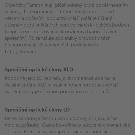
Objektivy Tamron mají plášť odolný proti povětrnostním
vlivům, které optimálně chrání citlivý interiér před
větrem a počasím. Robustní vnější plášť je účinně
utěsněn proti vnikání vlhkosti ve všech kritických bodech
(např. mezi zaostřovacím kroužkem a bajonetovým
spojením). To zaručuje spolehlivý provoz i v těch
nejnepříznivějších venkovních podmínkách
fotografování.
Speciální optické členy XLD
Podobně jako LD zabraňuje chromatické aberaci a
dalším vadám. XLD je však mnohem propracovanější
systém, který je většinou používán u telezoomů.
Speciální optické členy LD
Barevná vada je častou vadou optiky, projevující se
mnoha způsoby. Často hovoříme o takzvané chromatické
aberaci, která se vyskytuje častěji u širokoúhlých