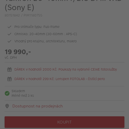
VÝPRODEJ
(Sony E)
FOTO BAZAR
80151842 / PIM1180755
Akce a slevy
Pro snímače typu: Full-frame
Ohnisko: 20-40mm (30-60mm : APS-C)
Fotoprodukty
Vhodný pro krajinu, architekturu, makro
19 990,-
vč. DPH
DÁREK v hodnotě 2000 Kč: Poukazy na vybrané CEWE fotoslužby
DÁREK v hodnotě 299 Kč: Lenspen FOTOLAB - čistící pero
Skladem
Méně než 3 ks
Dostupnost na prodejnách
KOUPIT