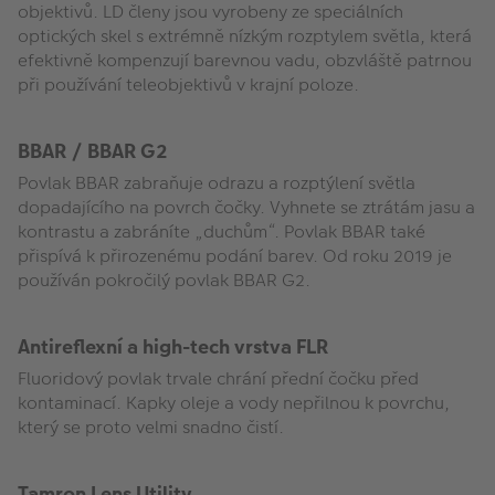
objektivů. LD členy jsou vyrobeny ze speciálních
optických skel s extrémně nízkým rozptylem světla, která
efektivně kompenzují barevnou vadu, obzvláště patrnou
při používání teleobjektivů v krajní poloze.
BBAR / BBAR G2
Povlak BBAR zabraňuje odrazu a rozptýlení světla
dopadajícího na povrch čočky. Vyhnete se ztrátám jasu a
kontrastu a zabráníte „duchům“. Povlak BBAR také
přispívá k přirozenému podání barev. Od roku 2019 je
používán pokročilý povlak BBAR G2.
Antireflexní a high-tech vrstva FLR
Fluoridový povlak trvale chrání přední čočku před
kontaminací. Kapky oleje a vody nepřilnou k povrchu,
který se proto velmi snadno čistí.
Tamron Lens Utility