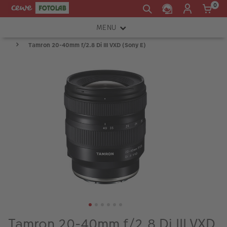
0
MENU
Tamron 20-40mm f/2.8 Di III VXD (Sony E)
FOTOAPARÁTY
OBJEKTIVY
ATELIÉR
INSTAX™
TISKÁRNY A SKENERY
FOTOBRAŠNY
PŘÍSLUŠENSTVÍ
RÁMEČKY
FOTOALBA
Tamron 20-40mm f/2.8 Di III VXD