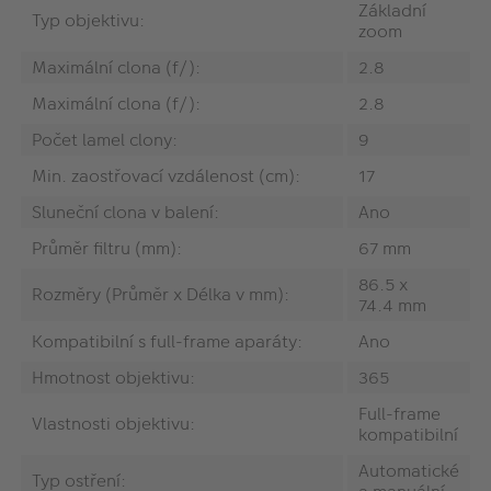
Základní
Typ objektivu:
zoom
Maximální clona (f/):
2.8
Maximální clona (f/):
2.8
Počet lamel clony:
9
Min. zaostřovací vzdálenost (cm):
17
Sluneční clona v balení:
Ano
Průměr filtru (mm):
67 mm
86.5 x
Rozměry (Průměr x Délka v mm):
74.4 mm
Kompatibilní s full-frame aparáty:
Ano
Hmotnost objektivu:
365
Full-frame
Vlastnosti objektivu:
kompatibilní
Automatické
Typ ostření: