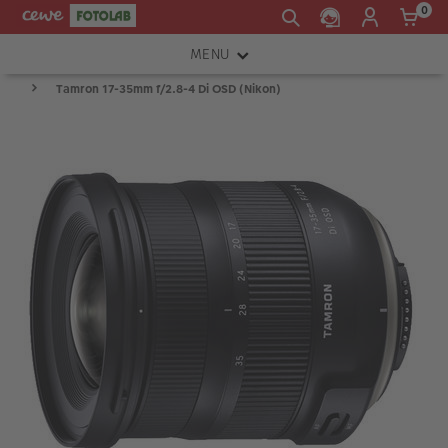
0
MENU
Tamron 17-35mm f/2.8-4 Di OSD (Nikon)
FOTOAPARÁTY
OBJEKTIVY
ATELIÉR
INSTAX™
TISKÁRNY A SKENERY
FOTOBRAŠNY
PŘÍSLUŠENSTVÍ
RÁMEČKY
FOTOALBA