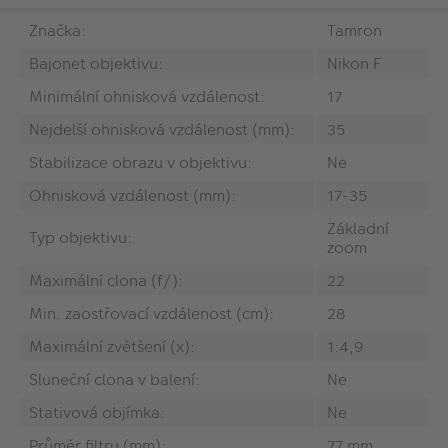
Značka:
Tamron
Bajonet objektivu:
Nikon F
Minimální ohnisková vzdálenost:
17
Nejdelší ohnisková vzdálenost (mm):
35
Stabilizace obrazu v objektivu:
Ne
Ohnisková vzdálenost (mm):
17-35
Základní
Typ objektivu:
zoom
Maximální clona (f/):
22
Min. zaostřovací vzdálenost (cm):
28
Maximální zvětšení (x):
1:4,9
Sluneční clona v balení:
Ne
Stativová objímka:
Ne
Průměr filtru (mm):
77 mm