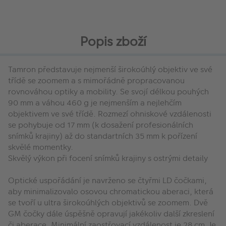
Popis zboží
Tamron představuje nejmenší širokoúhlý objektiv ve své
třídě se zoomem a s mimořádně propracovanou
rovnováhou optiky a mobility. Se svojí délkou pouhých
90 mm a váhou 460 g je nejmenším a nejlehčím
objektivem ve své třídě. Rozmezí ohniskové vzdálenosti
se pohybuje od 17 mm (k dosažení profesionálních
snímků krajiny) až do standartních 35 mm k pořízení
skvělé momentky.
Skvělý výkon při focení snímků krajiny s ostrými detaily
Optické uspořádání je navrženo se čtyřmi LD čočkami,
aby minimalizovalo osovou chromatickou aberaci, která
se tvoří u ultra širokoúhlých objektivů se zoomem. Dvě
GM čočky dále úspěšně opravují jakékoliv další zkreslení
či aberace. Minimální zaostřovací vzdálenost je 28 cm. Je