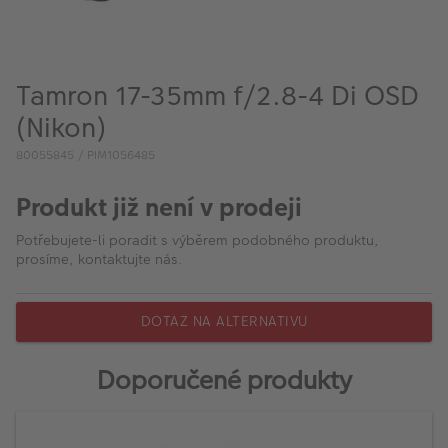
VÝPRODEJ
FOTO BAZAR
Tamron 17-35mm f/2.8-4 Di OSD
Akce a slevy
(Nikon)
Fotoprodukty
80055845 / PIM1056485
Produkt již není v prodeji
Potřebujete-li poradit s výběrem podobného produktu,
prosíme, kontaktujte nás.
DOTAZ NA ALTERNATIVU
Doporučené produkty