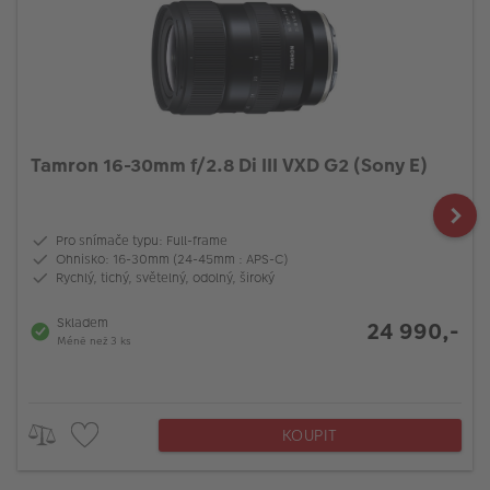
Tamron 16-30mm f/2.8 Di III VXD G2 (Sony E)
Pro snímače typu: Full-frame
Ohnisko: 16-30mm (24-45mm : APS-C)
Rychlý, tichý, světelný, odolný, široký
Skladem
24 990,-
Méně než 3 ks
KOUPIT