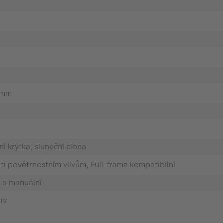
8 mm
ní krytka, sluneční clona
i povětrnostním vlivům, Full-frame kompatibilní
 a manuální
iv