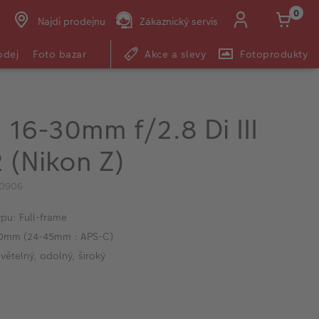
0
Najdi prodejnu
Zákaznický servis
odej
Foto bazar
Akce a slevy
Fotoprodukty
16-30mm f/2.8 Di III
 (Nikon Z)
10906
pu: Full-frame
30mm (24-45mm : APS-C)
světelný, odolný, široký