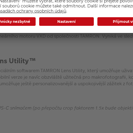
tické členy minimalizující chromatické a různé další aberace. 
etailů krajiny a architektury a vykreslení krásného bokehu.
matické ostření pro zachycení každé ak
ineárního motoru VXD od společnosti TAMRON. Vyniká ve sledov
s Utility™
eciálním softwarem TAMRON Lens Utility, který umožňuje uživa
lní verze je navíc obzvláště užitečná pro makrofotografii, kde
umožňuje ještě personalizovanější a uspokojivější zážitek z fo
m APS-C snímačem (po přepočtu crop faktorem 1.5x bude objek