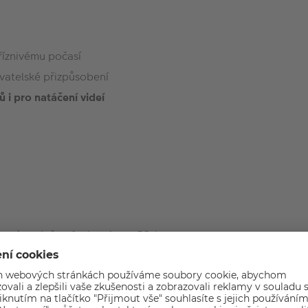
říznivému počasí
ivatelské přizpůsobení
ů i pro natáčení videí
není uvolněna funkce Astro FC-L
zlišením