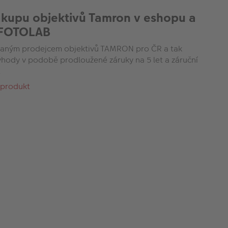
ákupu objektivů Tamron v eshopu a
 FOTOLAB
aným prodejcem objektivů TAMRON pro ČR a tak
výhody v podobě prodloužené záruky na 5 let a záruční
.
 produkt