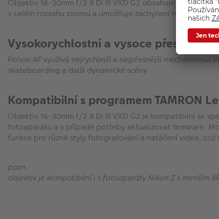
Objektiv 16-30mm f/2.8 Di III VXD G2 obsahuje speciální op
v celém rozsahu zoomu a umožňuje zachycení nejjemnějších d
Vysokorychlostní a vysoce přesné auto
Pohon AF využívá nejrychlejší a nejpřesnější mechanismus l
skateboarding a další dynamické scény.
Kompatibilní s programem TAMRON Len
Objektiv 16-30mm f/2.8 Di III VXD G2 je kompatibilní se sp
fotoaparátu a v případě potřeby aktualizovat firmware. Mobi
funkce pro různé styly fotografování a natáčení videa, což 
pozn.:
objektiv je kompatibilní i s fotoaparáty Nikon Z s menší