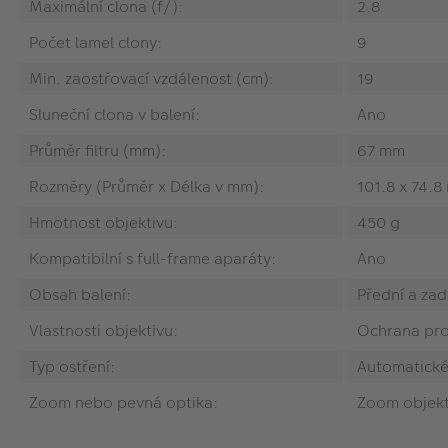
Maximální clona (f/):
2.8
Počet lamel clony:
9
Min. zaostřovací vzdálenost (cm):
19
Sluneční clona v balení:
Ano
Průměr filtru (mm):
67 mm
Rozměry (Průměr x Délka v mm):
101.8 x 74.
Hmotnost objektivu:
450 g
Kompatibilní s full-frame aparáty:
Ano
Obsah balení:
Přední a zad
Vlastnosti objektivu:
Ochrana prot
Typ ostření:
Automatické
Zoom nebo pevná optika:
Zoom objekt