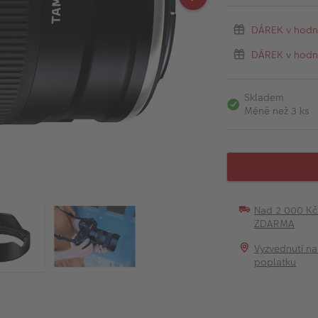
DÁREK v hodn
DÁREK v hodno
Skladem
Méně než 3 ks
Nad 2 000 K
ZDARMA
Vyzvednutí na
poplatku