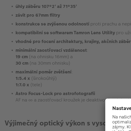
úhly záběru 107°2' až 71°35'
závit pro 67mm filtry
konstrukce se zvýšenou odolností
proti prachu a nep
kompatibilní se softwarem Tamron Lens Utility
pro už
vhodné pro focení architektury, krajiny, akčních záběr
minimální zaostřovací vzdálenost
:
19 cm
(na ohnisku 16mm) a
30 cm
(na 30mm ohnisku)
maximální poměr zvětšení
:
1:5.4 x
(širokoúhlý)
1:7.0 x
(tele)
Astro Focus-Lock pro astrofotografii
AF na ∞ a zaostřovací kroužek je deaktivován, dokud 
Výjimečný optický výkon s vysokým ro