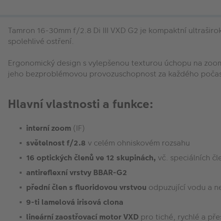
Tamron 16-30mm f/2.8 Di III VXD G2 je kompaktní ultraširok
spolehlivé ostření.
Ergonomický design s vylepšenou texturou úchopu na zoomov
jeho bezproblémovou provozuschopnost za každého počas
Hlavní vlastnosti a funkce:
interní zoom
(IF)
světelnost f/2.8
v celém ohniskovém rozsahu
16 optických členů ve 12 skupinách,
vč. speciálních č
antireflexní vrstvy BBAR-G2
přední člen s fluoridovou vrstvou
odpuzující vodu a n
9-ti lamelová irisová clona
lineární zaostřovací motor VXD
pro tiché, rychlé a př