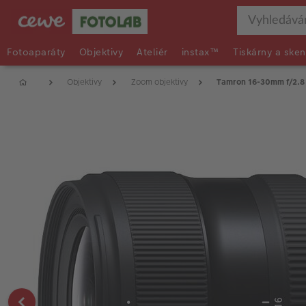
Fotoaparáty
Objektivy
Ateliér
instax™
Tiskárny a sken
Objektivy
Zoom objektivy
Tamron 16-30mm f/2.8 D