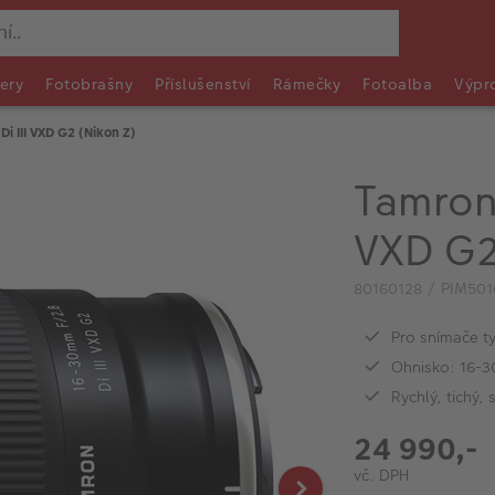
ery
Fotobrašny
Příslušenství
Rámečky
Fotoalba
Výpr
i III VXD G2 (Nikon Z)
Tamron 
VXD G2
80160128 / PIM50
Pro snímače ty
Ohnisko: 16-
Rychlý, tichý, 
24 990,-
vč. DPH