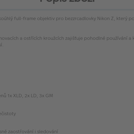
oúhlý full-frame objektiv pro bezzrcadlovky Nikon Z, který po
acích a ostřících kroužcích zajišťuje pohodlné používání a k
í.
lenů 1x XLD, 2x LD, 3x GM
ečistoty
esné zaostřování i sledování