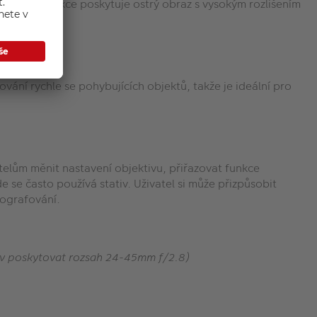
Tato konstrukce poskytuje ostrý obraz s vysokým rozlišením
ce
ání rychle se pohybujících objektů, takže je ideální pro
telům měnit nastavení objektivu, přiřazovat funkce
 se často používá stativ. Uživatel si může přizpůsobit
tografování.
tiv poskytovat rozsah 24-45mm f/2.8)