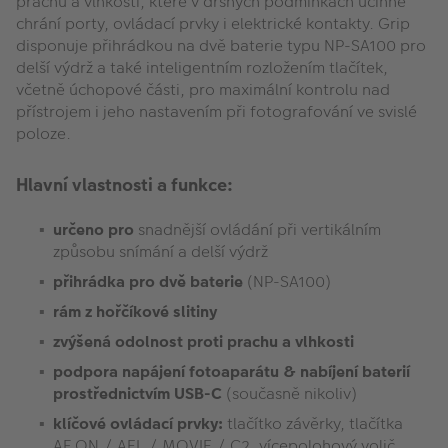
prachu a vlhkosti, které v drsných podmínkách účinně
chrání porty, ovládací prvky i elektrické kontakty. Grip
disponuje přihrádkou na dvě baterie typu NP-SA100 pro
delší výdrž a také inteligentním rozložením tlačítek,
včetně úchopové části, pro maximální kontrolu nad
přístrojem i jeho nastavením při fotografování ve svislé
poloze.
Hlavní vlastnosti a funkce:
určeno pro
snadnější ovládání při vertikálním
způsobu snímání a delší výdrž
přihrádka pro dvě baterie
(NP-SA100)
rám z hořčíkové slitiny
zvýšená odolnost proti prachu a vlhkosti
podpora napájení fotoaparátu & nabíjení baterií
prostřednictvím USB-C
(současně nikoliv)
klíčové ovládací prvky:
tlačítko závěrky, tlačítka
AF ON / AEL / MOVIE / C2, vícepolohový volič,