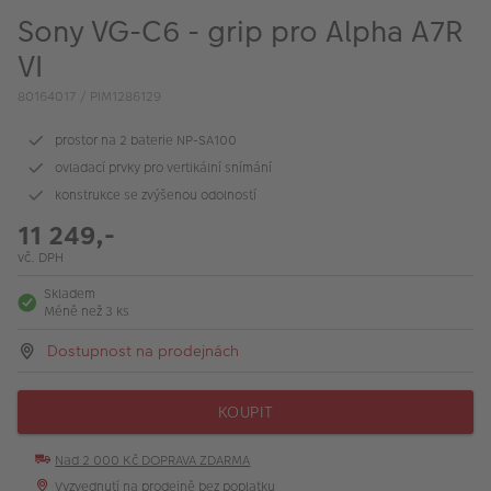
VÝPRODEJ
Sony VG-C6 - grip pro Alpha A7R
FOTO BAZAR
VI
80164017 / PIM1286129
Akce a slevy
prostor na 2 baterie NP-SA100
Fotoprodukty
ovladací prvky pro vertikální snímání
konstrukce se zvýšenou odolností
11 249,-
vč. DPH
Skladem
Méně než 3 ks
Dostupnost na prodejnách
KOUPIT
Nad 2 000 Kč DOPRAVA ZDARMA
Vyzvednutí na prodejně bez poplatku