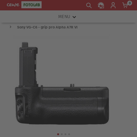
0
MENU
Sony VG-C6 - grip pro Alpha A7R VI
FOTOAPARÁTY
OBJEKTIVY
ATELIÉR
INSTAX™
TISKÁRNY A SKENERY
FOTOBRAŠNY
PŘÍSLUŠENSTVÍ
RÁMEČKY
FOTOALBA