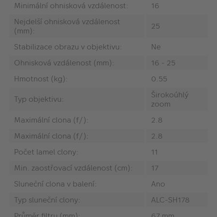
Minimální ohnisková vzdálenost:
16
Nejdelší ohnisková vzdálenost
25
(mm):
Stabilizace obrazu v objektivu:
Ne
Ohnisková vzdálenost (mm):
16 - 25
Hmotnost (kg):
0.55
Širokoúhlý
Typ objektivu:
zoom
Maximální clona (f/):
2.8
Maximální clona (f/):
2.8
Počet lamel clony:
11
Min. zaostřovací vzdálenost (cm):
17
Sluneční clona v balení:
Ano
Typ sluneční clony:
ALC-SH178
Průměr filtru (mm):
67 mm