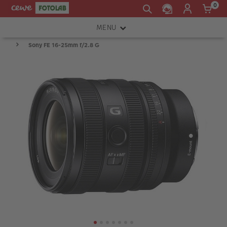
0
MENU
Sony FE 16-25mm f/2.8 G
FOTOAPARÁTY
OBJEKTIVY
ATELIÉR
INSTAX™
TISKÁRNY A SKENERY
FOTOBRAŠNY
PŘÍSLUŠENSTVÍ
RÁMEČKY
FOTOALBA