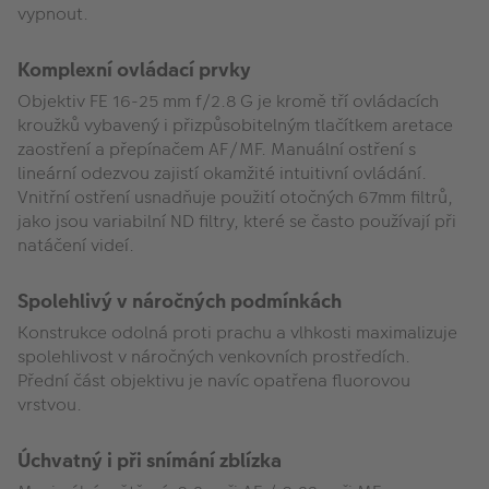
vypnout.
Komplexní ovládací prvky
Objektiv FE 16-25 mm f/2.8 G je kromě tří ovládacích
kroužků vybavený i přizpůsobitelným tlačítkem aretace
zaostření a přepínačem AF/MF. Manuální ostření s
lineární odezvou zajistí okamžité intuitivní ovládání.
Vnitřní ostření usnadňuje použití otočných 67mm filtrů,
jako jsou variabilní ND filtry, které se často používají při
natáčení videí.
Spolehlivý v náročných podmínkách
Konstrukce odolná proti prachu a vlhkosti maximalizuje
spolehlivost v náročných venkovních prostředích.
Přední část objektivu je navíc opatřena fluorovou
vrstvou.
Úchvatný i při snímání zblízka