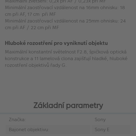
Maximální zvětšení: 0,2x při AF / 0,23x při MF
Minimální zaostřovací vzdálenost na 16mm ohnisku: 18
cm při AF, 17 cm při MF
Minimální zaostřovací vzdálenost na 25mm ohnisku: 24
cm při AF / 22 cm při MF
Hluboké rozostření pro vyniknutí objektu
Maximální konstantní světelnost F2.8, špičková optická
konstrukce a 11 lamelová clona zajišťují hladké, hluboké
rozostření objektivů řady G.
Základní parametry
Značka:
Sony
Bajonet objektivu:
Sony E