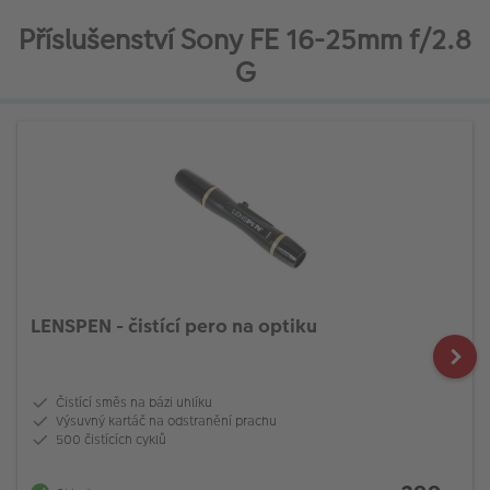
Příslušenství Sony FE 16-25mm f/2.8
G
LENSPEN - čistící pero na optiku
Čistící směs na bázi uhlíku
Výsuvný kartáč na odstranění prachu
500 čistících cyklů