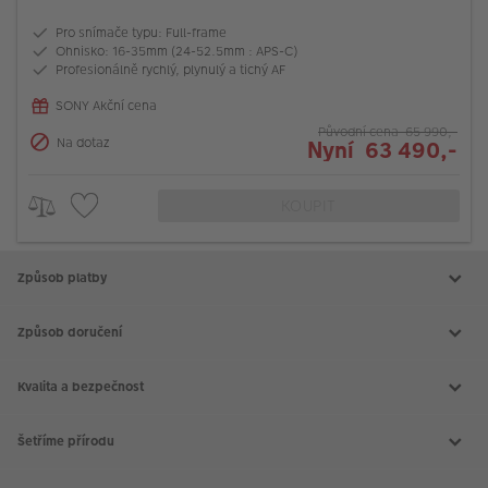
Pro snímače typu: Full-frame
Ohnisko: 16-35mm (24-52.5mm : APS-C)
Profesionálně rychlý, plynulý a tichý AF
SONY Akční cena
Původní cena 65 990,-
Na dotaz
Nyní 63 490,-
KOUPIT
Způsob platby
Způsob doručení
Kvalita a bezpečnost
Šetříme přírodu