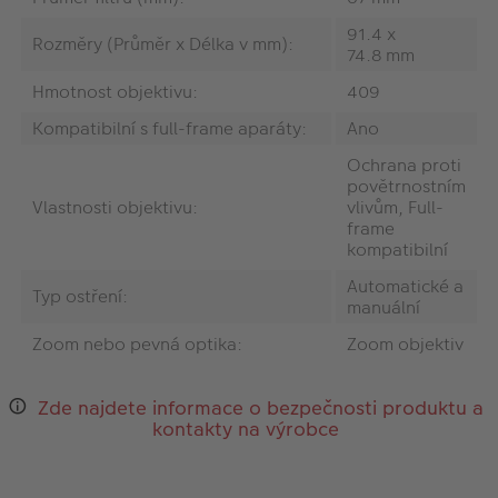
91.4 x
Rozměry (Průměr x Délka v mm):
74.8 mm
Hmotnost objektivu:
409
Kompatibilní s full-frame aparáty:
Ano
Ochrana proti
povětrnostním
Vlastnosti objektivu:
vlivům, Full-
frame
kompatibilní
Automatické a
Typ ostření:
manuální
Zoom nebo pevná optika:
Zoom objektiv
Zde najdete informace o bezpečnosti produktu a
kontakty na výrobce