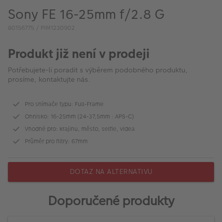
VÝPRODEJ
Sony FE 16-25mm f/2.8 G
FOTO BAZAR
80156775 / PIM1230902
Akce a slevy
Produkt již není v prodeji
Fotoprodukty
Potřebujete-li poradit s výběrem podobného produktu,
prosíme, kontaktujte nás.
Pro snímače typu: Full-Frame
Ohnisko: 16-25mm (24-37,5mm : APS-C)
Vhodné pro: krajinu, město, selfie, videa
Průměr pro filtry: 67mm
DOTAZ NA ALTERNATIVU
Doporučené produkty