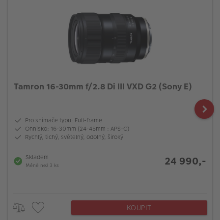
Tamron 16-30mm f/2.8 Di III VXD G2 (Sony E)
Pro snímače typu: Full-frame
Ohnisko: 16-30mm (24-45mm : APS-C)
Rychlý, tichý, světelný, odolný, široký
Skladem
24 990,-
Méně než 3 ks
KOUPIT