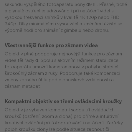
sekundu vyspělého fotoaparátu Sony α9 III. Přesné, tiché
a plynulé ostření je udržováno i při natáčení videí s
vysokou frekvencí snímků v kvalitě 4K 120p nebo FHD
240p. Díky minimálnímu vysouvání a změnám těžiště se
výborně hodí pro snímání z gimbalu nebo dronu.
Všestrannější funkce pro záznam videa
Objektiv plně podporuje nejnovější funkce pro záznam
videa těl řady α. Spolu s aktivním režimem stabilizace
fotoaparátu umožní kameramanovi v pohybu stabilní
širokoúhlý záznam z ruky. Podporuje také kompenzaci
změny zorného úhlu podle ohniskové vzdálenosti a
záznam metadat.
Kompaktní objektiv se třemi ovládacími kroužky
Objektiv je vybaven kompletní sadou tří ovládacích
kroužků (ostření, zoom a clona) pro přímé a intuitivní
kreativní ovládání při fotografování i natáčení. Zarážky
poloh kroužku clony lze podle situace zapnout či