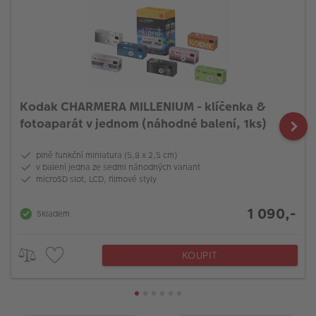
Kodak CHARMERA MILLENIUM - klíčenka &
fotoaparát v jednom (náhodné balení, 1ks)
plně funkční miniatura (5,8 x 2,5 cm)
v balení jedna ze sedmi náhodných variant
microSD slot, LCD, filmové styly
1 090,-
Skladem
KOUPIT