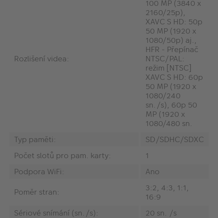
100 MP (3840 x
2160/25p),
XAVC S HD: 50p
50 MP (1920 x
1080/50p) aj.,
HFR - Přepínač
Rozlišení videa:
NTSC/PAL:
režim [NTSC]
XAVC S HD: 60p
50 MP (1920 x
1080/240
sn./s), 60p 50
MP (1920 x
1080/480 sn.
Typ paměti:
SD/SDHC/SDXC
Počet slotů pro pam. karty:
1
Podpora WiFi:
Ano
3:2, 4:3, 1:1,
Poměr stran:
16:9
Sériové snímání (sn./s):
20 sn. /s