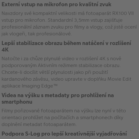
Externí vstup na mikrofon pro kvalitní zvuk
Navzdory své kompaktní velikosti má fotoaparát RX100 VII
vstup pro mikrofon. Standardní 3,5mm vstup zajišťuje
profesionální záznam zvuku pro filmy a vlogy, což jistě ocení
jak vlogeři, tak profesionálové.
Lepší stabilizace obrazu během natáčení v rozlišení
4K
Natočte i za chůze plynulé video v rozlišení 4K s nově
podporovaným Aktivním režimem stabilizace obrazu.
Chcete-li docílit větší plynulosti jako při použití
kardanového závěsu, video upravte v doplňku Movie Edit
aplikace Imaging Edge™
Videa na výšku s metadaty pro prohlížení na
smartphonu
Filmy pořizované fotoaparátem na výšku lze nyní v této
orientaci prohlížet na počítačích a smartphonech díky
doplnění metadat fotoaparátem.
Podpora S-Log pro lepší kreativnější vyjadřování