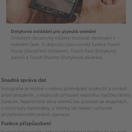
Dotykové ovládání pro plynulé snímání
Dotykem obrazovky můžete iniciovat sledování v
reálném čase. K dispozici jsou rovněž funkce Touch
Focus (Zaostření dotykem), Touch Pad (Dotykový
panel) a Touch Shutter (Dotyková závěrka).
Snadná správa dat
Fotografie je možné v režimu přehrávání hodnotit a chránit
před smazáním, s možností přiřazení vlastního tlačítka těmto
funkcím. Nepřetržité série snímků lze zobrazit ve skupinách,
v nichž byly nasnímány, a snímky lze mazat i uchovat
prostřednictvím jediné operace.
Funkce přizpůsobení
Funkce fotoaparátu aktivované pomocí tlačítek Fn lze nyní