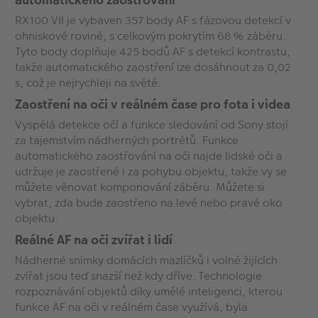
RX100 VII je vybaven 357 body AF s fázovou detekcí v
ohniskové rovině, s celkovým pokrytím 68 % záběru.
Tyto body doplňuje 425 bodů AF s detekcí kontrastu,
takže automatického zaostření lze dosáhnout za 0,02
s, což je nejrychleji na světě.
Zaostření na oči v reálném čase pro fota i videa
Vyspělá detekce očí a funkce sledování od Sony stojí
za tajemstvím nádherných portrétů. Funkce
automatického zaostřování na oči najde lidské oči a
udržuje je zaostřené i za pohybu objektu, takže vy se
můžete věnovat komponování záběru. Můžete si
vybrat, zda bude zaostřeno na levé nebo pravé oko
objektu.
Reálné AF na oči zvířat i lidí
Nádherné snímky domácích mazlíčků i volně žijících
zvířat jsou teď snazší než kdy dříve. Technologie
rozpoznávání objektů díky umělé inteligenci, kterou
funkce AF na oči v reálném čase využívá, byla