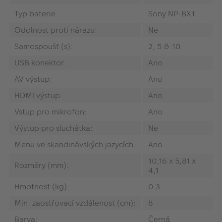
Typ baterie:
Sony NP-BX1
Odolnost proti nárazu:
Ne
Samospoušť (s):
2, 5 & 10
USB konektor:
Ano
AV výstup:
Ano
HDMI výstup:
Ano
Vstup pro mikrofon:
Ano
Výstup pro sluchátka:
Ne
Menu ve skandinávských jazycích:
Ano
10,16 x 5,81 x
Rozměry (mm):
4,1
Hmotnost (kg):
0.3
Min. zaostřovací vzdálenost (cm):
8
Barva:
Černá