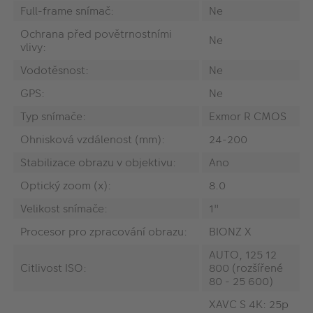
Full-frame snímač:
Ne
Ochrana před povětrnostními
Ne
vlivy:
Vodotěsnost:
Ne
GPS:
Ne
Typ snímače:
Exmor R CMOS
Ohnisková vzdálenost (mm):
24-200
Stabilizace obrazu v objektivu:
Ano
Optický zoom (x):
8.0
Velikost snímače:
1"
Procesor pro zpracování obrazu:
BIONZ X
AUTO, 125 12
Citlivost ISO:
800 (rozšířené
80 - 25 600)
XAVC S 4K: 25p