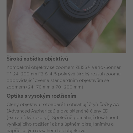
Široká nabídka objektivů
Kompaktní objektiv se zoomem ZEISS® Vario-Sonnar
T* 24-200mm F2.8-4.5 pokrývá široký rozsah zoomu
odpovídající dvěma standardním objektivům se
zoomem (24–70 mm a 70–200 mm).
Optika s vysokým rozlišením
Členy objektivu fotoaparátu obsahují čtyři čočky AA
(Advanced Aspherical) a dva skleněné členy ED
(extra nízký rozptyl). Společně pomáhají dosáhnout
vynikajícího rozlišení až na úplném okraji snímku a
napříč celým rozsahem teleobjektivu.