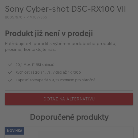
VÝPRODEJ
Sony Cyber-shot DSC-RX100 VII
FOTO BAZAR
80057970 / PIM1077366
Akce a slevy
Produkt již není v prodeji
Fotoprodukty
Potřebujete-li poradit s výběrem podobného produktu,
prosíme, kontaktujte nás.
20,1 Mpx 1" BSI snímač
Rychlost až 20 sn. /s, video až 4K/30p
Kapesní fotoaparát s 8,3x zoomem pro náročné
DOTAZ NA ALTERNATIVU
Doporučené produkty
NOVINKA