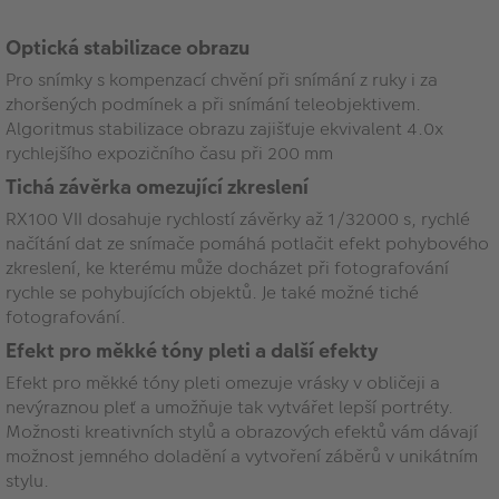
Optická stabilizace obrazu
Pro snímky s kompenzací chvění při snímání z ruky i za
zhoršených podmínek a při snímání teleobjektivem.
Algoritmus stabilizace obrazu zajišťuje ekvivalent 4.0x
rychlejšího expozičního času při 200 mm
Tichá závěrka omezující zkreslení
RX100 VII dosahuje rychlostí závěrky až 1/32000 s, rychlé
načítání dat ze snímače pomáhá potlačit efekt pohybového
zkreslení, ke kterému může docházet při fotografování
rychle se pohybujících objektů. Je také možné tiché
fotografování.
Efekt pro měkké tóny pleti a další efekty
Efekt pro měkké tóny pleti omezuje vrásky v obličeji a
nevýraznou pleť a umožňuje tak vytvářet lepší portréty.
Možnosti kreativních stylů a obrazových efektů vám dávají
možnost jemného doladění a vytvoření záběrů v unikátním
stylu.