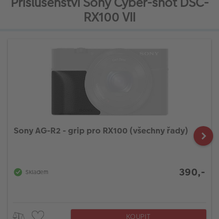
Příslušenství Sony Cyber-shot DSC-
RX100 VII
Sony AG-R2 - grip pro RX100 (všechny řady)
390,-
Skladem
KOUPIT