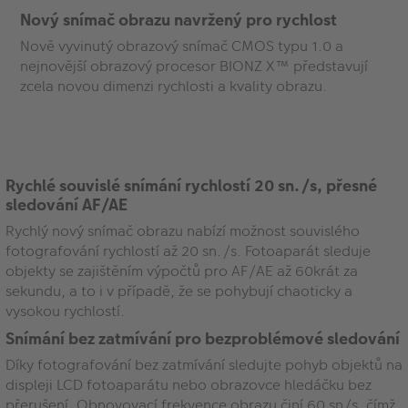
Nový snímač obrazu navržený pro rychlost
Nově vyvinutý obrazový snímač CMOS typu 1.0 a
nejnovější obrazový procesor BIONZ X™ představují
zcela novou dimenzi rychlosti a kvality obrazu.
Rychlé souvislé snímání rychlostí 20 sn./s, přesné
sledování AF/AE
Rychlý nový snímač obrazu nabízí možnost souvislého
fotografování rychlostí až 20 sn./s. Fotoaparát sleduje
objekty se zajištěním výpočtů pro AF/AE až 60krát za
sekundu, a to i v případě, že se pohybují chaoticky a
vysokou rychlostí.
Snímání bez zatmívání pro bezproblémové sledování
Díky fotografování bez zatmívání sledujte pohyb objektů na
displeji LCD fotoaparátu nebo obrazovce hledáčku bez
přerušení. Obnovovací frekvence obrazu činí 60 sn/s, čímž