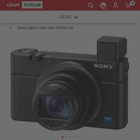
0
MENU
Sony Cyber-shot DSC-RX100 VII
FOTOAPARÁTY
OBJEKTIVY
ATELIÉR
INSTAX™
TISKÁRNY A SKENERY
FOTOBRAŠNY
PŘÍSLUŠENSTVÍ
RÁMEČKY
FOTOALBA