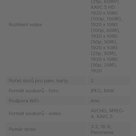
(25p, 60MP)
XAVC S HD:
1920 x 1080
(100p, 100M),
Rozlišení videa:
1920 x 1080
(100p, 60M),
1920 x 1080
(50p, 50M),
1920 x 1080
(25p, 50M),
1920 x 1080
(50p, 25M),
1920
Počet slotů pro pam. karty:
2
Formát souborů - foto:
JPEG, RAW
Podpora WiFi:
Ano
AVCHD, MPEG-
Formát souborů - video:
4, XAVC S
3:2, 16:9,
Poměr stran:
Panorama