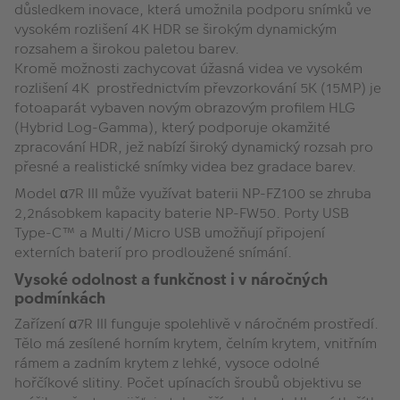
důsledkem inovace, která umožnila podporu snímků ve
vysokém rozlišení 4K HDR se širokým dynamickým
rozsahem a širokou paletou barev.
Kromě možnosti zachycovat úžasná videa ve vysokém
rozlišení 4K prostřednictvím převzorkování 5K (15MP) je
fotoaparát vybaven novým obrazovým profilem HLG
(Hybrid Log-Gamma), který podporuje okamžité
zpracování HDR, jež nabízí široký dynamický rozsah pro
přesné a realistické snímky videa bez gradace barev.
Model α7R III může využívat baterii NP-FZ100 se zhruba
2,2násobkem kapacity baterie NP-FW50. Porty USB
Type-C™ a Multi/Micro USB umožňují připojení
externích baterií pro prodloužené snímání.
Vysoké odolnost a funkčnost i v náročných
podmínkách
Zařízení α7R III funguje spolehlivě v náročném prostředí.
Tělo má zesílené horním krytem, čelním krytem, vnitřním
rámem a zadním krytem z lehké, vysoce odolné
hořčíkové slitiny. Počet upínacích šroubů objektivu se