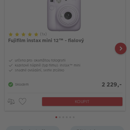
(1x)
Fujifilm instax mini 12™ - fialový
určeno pro: okamžitou fotografii
kazetové náplně (typ filmu): instax™ mini
snadné ovládání, selfie zrcátko
2 229,-
Skladem
KOUPIT