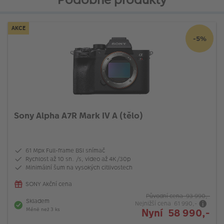
AKCE
-5%
Sony Alpha A7R Mark IV A (tělo)
61 Mpx Full-frame BSI snímač
Rychlost až 10 sn. /s, video až 4K/30p
Minimální šum na vysokých citlivostech
SONY Akční cena
Původní cena 93 990,-
Skladem
Nejnižší cena 61 990,-
Nyní 58 990,-
Méně než 3 ks