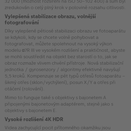
32 000 (možnost rozšíření na ISO 50–102 400) a šum byl
zredukován o celý plný krok v polovině rozsahu citlivosti.
Vylepšená stabilizace obrazu, volnější
fotografování
Díky vylepšené pětiosé stabilizaci obrazu ve fotoaparátu
se kdykoli, kdy se chcete volně pohybovat a
fotografovat, můžete spolehnout na vysoký výkon
modelu α7R III ve vysokém rozlišení a praktičnost, abyste
se mohli soustředit na objekt bez starostí o to, jak se
obraz rozmaže vlivem chvění přístroje. Nová stabilizační
jednotka / gyrosenzory / algoritmy efektivně navyšují
5,5 kroků. Kompenzuje se pět typů otřesů fotoaparátu –
šikmý otřes (sklon/vychýlení), posun X/Y a otřes při
otáčení (rolování).
Mimo to funguje také s objektivy s bajonetem A
připojenými bajonetovým adaptérem, stejně jako s
objektivy s bajonetem E.
Vysoké rozlišení 4K HDR
Videa zachycující pocit přítomného okamžiku jsou