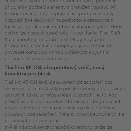
špičkovou kvalitu při tvorbě formátu RAW, pohodlné
připojení k počítači a efektivní prohlížení/správu. Při
fotografování, kdy jste připojeni k počítači, máte k
dispozici živé sledování na počítačové obrazovce s
funkcí poloprůhledného referenčního překrývání. Body
ostření lze nastavit z počítače. Novou funkci Pixel Shift
Multi Shooting lze použít také tehdy, když jsou
fotoaparát a počítač propojeny, a je možné ihned
provádět kompozici snímků pořízených s využitím
posunutí snímače a zobrazit je.
Tlačítko AF-ON, vícepolohový volič, nový
konektor pro blesk
Tlačítko AF-ON aktivuje automatické zaostření bez
sekvence stisknutí tlačítka spouště závěrky do poloviny a
zaostření, takže se můžete lépe soustředit na to, kdy
přesně uvolnit clonu a okamžitě zachytit daný moment.
Vícepolohový volič vám umožňuje rychle a efektivně
posunout bod zaostření. Máte možnost intuitivně volit a
posunovat bod zaostření.
α7R III má nové synchronizační konektory, takže lze