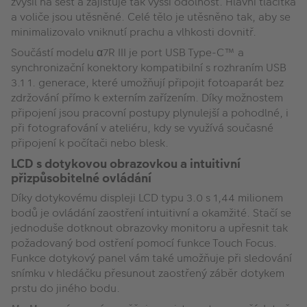
zvýšil na šest a zajišťuje tak vyšší odolnost. Hlavní tlačítka
a voliče jsou utěsněné. Celé tělo je utěsněno tak, aby se
minimalizovalo vniknutí prachu a vlhkosti dovnitř.
Součástí modelu α7R III je port USB Type-C™ a
synchronizační konektory kompatibilní s rozhraním USB
3.1 1. generace, které umožňují připojit fotoaparát bez
zdržování přímo k externím zařízením. Díky možnostem
připojení jsou pracovní postupy plynulejší a pohodlné, i
při fotografování v ateliéru, kdy se využívá současné
připojení k počítači nebo blesk.
LCD s dotykovou obrazovkou a intuitivní
přizpůsobitelné ovládání
Díky dotykovému displeji LCD typu 3.0 s 1,44 milionem
bodů je ovládání zaostření intuitivní a okamžité. Stačí se
jednoduše dotknout obrazovky monitoru a upřesnit tak
požadovaný bod ostření pomocí funkce Touch Focus.
Funkce dotykový panel vám také umožňuje při sledování
snímku v hledáčku přesunout zaostřený záběr dotykem
prstu do jiného bodu.