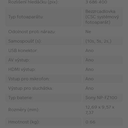
Rozlišení hledáčku (pix):
3 686 400
Bezzrcadlovka
Typ fotoaparátu:
(CSC systémový
fotoaparát)
Odolnost proti nárazu:
Ne
Samospoušť (s):
(10s, 5s, 2s,)
USB konektor:
Ano
AV výstup:
Ano
HDMI výstup:
Ano
Vstup pro mikrofon:
Ano
Výstup pro sluchátka:
Ano
Typ baterie:
Sony NP-FZ100
12,69 x 9,57 x
Rozměry (mm):
7,37
Hmotnost (kg):
0.66