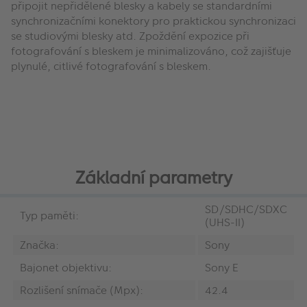
připojit nepřidělené blesky a kabely se standardními
synchronizačními konektory pro praktickou synchronizaci
se studiovými blesky atd. Zpoždění expozice při
fotografování s bleskem je minimalizováno, což zajišťuje
plynulé, citlivé fotografování s bleskem.
Základní parametry
SD/SDHC/SDXC
Typ paměti:
(UHS-II)
Značka:
Sony
Bajonet objektivu:
Sony E
Rozlišení snímače (Mpx):
42.4