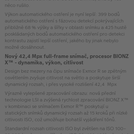
něco rušilo.
Výkon automatického ostření je nyní lepší: 399 bodů
automatického ostření s fázovou detekcí pokrývajících
přibližně 68 % výšky a šířky v oblasti snímku a 425 hustě
poskládaných bodů automatického ostření pro detekci
kontrastu zajistí lepší ostření, jakého by jinak nebylo
možné dosáhnout.
Nový 42,4 Mpx full-frame snímač, procesor BIONZ
X™ - dynamika, výkon, citlivost
Design bez mezery na čipu snímače Exmor R se zpětným
osvětlením zvyšuje citlivost na světlo a poskytuje širší
dynamický rozsah, i přes vysoké rozlišení 42,4 Mpx
Výrazně vylepšené zpracování obrazu: nová přední
technologie LSI a zvýšená rychlost zpracování BIONZ X™
v kombinaci se snímačem Exmor R™ poskytují u
statických snímků dynamický rozsah až 15 kroků při nízké
citlivosti ISO, což umožňuje bohatší vyjádření tónů.
Standardní rozsah citlivosti ISO byl zvětšen na ISO 100–