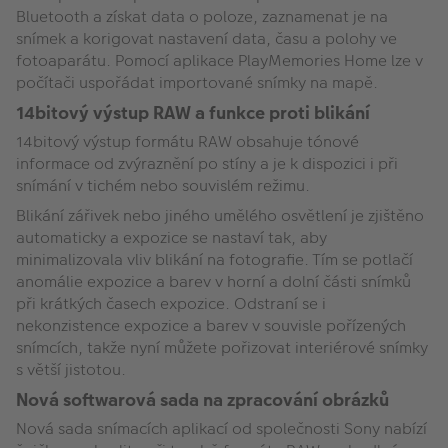
Bluetooth a získat data o poloze, zaznamenat je na
snímek a korigovat nastavení data, času a polohy ve
fotoaparátu. Pomocí aplikace PlayMemories Home lze v
počítači uspořádat importované snímky na mapě.
14bitový výstup RAW a funkce proti blikání
14bitový výstup formátu RAW obsahuje tónové
informace od zvýraznění po stíny a je k dispozici i při
snímání v tichém nebo souvislém režimu.
Blikání zářivek nebo jiného umělého osvětlení je zjištěno
automaticky a expozice se nastaví tak, aby
minimalizovala vliv blikání na fotografie. Tím se potlačí
anomálie expozice a barev v horní a dolní části snímků
při krátkých časech expozice. Odstraní se i
nekonzistence expozice a barev v souvisle pořízených
snímcích, takže nyní můžete pořizovat interiérové snímky
s větší jistotou.
Nová softwarová sada na zpracování obrázků
Nová sada snímacích aplikací od společnosti Sony nabízí