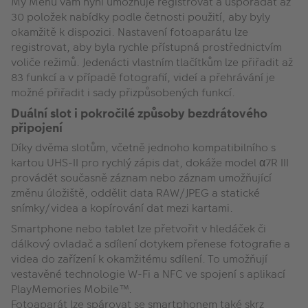
My Menu vám nyní umožňuje registrovat a uspořádat až
30 položek nabídky podle četnosti použití, aby byly
okamžitě k dispozici. Nastavení fotoaparátu lze
registrovat, aby byla rychle přístupná prostřednictvím
voliče režimů. Jedenácti vlastním tlačítkům lze přiřadit až
83 funkcí a v případě fotografií, videí a přehrávání je
možné přiřadit i sady přizpůsobených funkcí.
Duální slot i pokročilé způsoby bezdrátového
připojení
Díky dvěma slotům, včetně jednoho kompatibilního s
kartou UHS-II pro rychlý zápis dat, dokáže model α7R III
provádět současně záznam nebo záznam umožňující
změnu úložiště, oddělit data RAW/JPEG a statické
snímky/videa a kopírování dat mezi kartami.
Smartphone nebo tablet lze přetvořit v hledáček či
dálkový ovladač a sdílení dotykem přenese fotografie a
videa do zařízení k okamžitému sdílení. To umožňují
vestavěné technologie W-Fi a NFC ve spojení s aplikací
PlayMemories Mobile™.
Fotoaparát lze spárovat se smartphonem také skrz