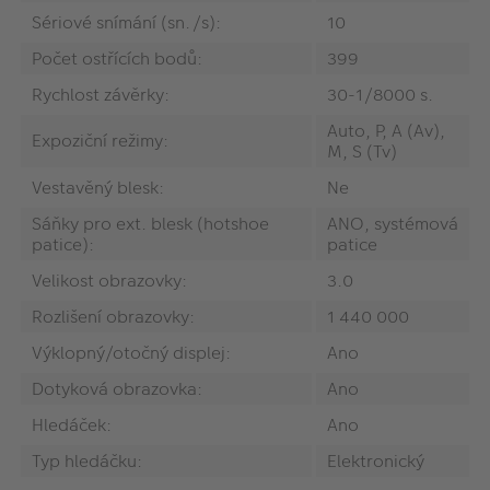
Sériové snímání (sn./s):
10
Počet ostřících bodů:
399
Rychlost závěrky:
30-1/8000 s.
Auto, P, A (Av),
Expoziční režimy:
M, S (Tv)
Vestavěný blesk:
Ne
Sáňky pro ext. blesk (hotshoe
ANO, systémová
patice):
patice
Velikost obrazovky:
3.0
Rozlišení obrazovky:
1 440 000
Výklopný/otočný displej:
Ano
Dotyková obrazovka:
Ano
Hledáček:
Ano
Typ hledáčku:
Elektronický