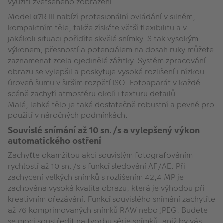
využití zvětšeného zobrazení.
Model α7R III nabízí profesionální ovládání v silném,
kompaktním těle, takže získáte větší flexibilitu a v
jakékoli situaci pořídíte skvělé snímky. S tak vysokým
výkonem, přesností a potenciálem na dosah ruky můžete
zaznamenat zcela ojedinělé zážitky. Systém zpracování
obrazu se vylepšil a poskytuje vysoké rozlišení i nízkou
úroveň šumu v širším rozpětí ISO. Fotoaparát v každé
scéně zachytí atmosféru okolí i texturu detailů.
Malé, lehké tělo je také dostatečně robustní a pevné pro
použití v náročných podmínkách.
Souvislé snímání až 10 sn./s a vylepšený výkon
automatického ostření
Zachyťte okamžitou akci souvislým fotografováním
rychlostí až 10 sn./s s funkcí sledování AF/AE. Při
zachycení velkých snímků s rozlišením 42,4 MP je
zachována vysoká kvalita obrazu, která je výhodou při
kreativním ořezávání. Funkcí souvislého snímání zachytíte
až 76 komprimovaných snímků RAW nebo JPEG. Budete
se moci soustředit na tvorbu série snímků, aniž by vás