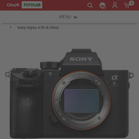
0
MENU
Sony Alpha A7R III (tělo)
FOTOAPARÁTY
OBJEKTIVY
ATELIÉR
INSTAX™
TISKÁRNY A SKENERY
FOTOBRAŠNY
PŘÍSLUŠENSTVÍ
RÁMEČKY
FOTOALBA