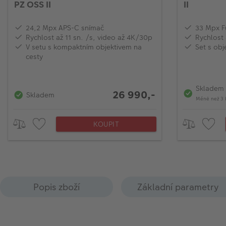
PZ OSS II
II
24,2 Mpx APS-C snímač
33 Mpx F
Rychlost až 11 sn. /s, video až 4K/30p
Rychlost 
V setu s kompaktním objektivem na
Set s obj
cesty
Skladem
26 990,-
Skladem
Méně než 3 
KOUPIT
Popis zboží
Základní parametry