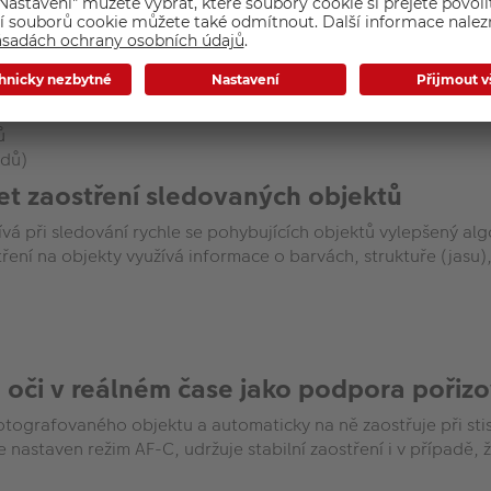
stření, který je klíčem k nádherným sn
ace inovativních technologií od společnosti Sony zachytíte 
upráci s automatickým ostřením s detekcí kontrastu dosahova
tomatického ostření dokáže sledovat i chaoticky se pohybujíc
ů
odů)
et zaostření sledovaných objektů
 při sledování rychle se pohybujících objektů vylepšený alg
ření na objekty využívá informace o barvách, struktuře (jasu),
oči v reálném čase jako podpora pořizo
otografovaného objektu a automaticky na ně zaostřuje při sti
astaven režim AF-C, udržuje stabilní zaostření i v případě, že