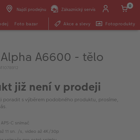
0
Najdi prodejnu
Zákaznický servis
odej
Foto bazar
Akce a slevy
Fotoprodukty
Alpha A6600 - tělo
M1078912
kt již není v prodeji
li poradit s výběrem podobného produktu, prosíme,
ás.
 APS-C snímač
až 11 sn. /s, video až 4K/30p
tor snímače pro ostré snímky