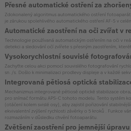
Přesné automatické ostření za zhorše
Zdokonalený algoritmus automatického ostření fotoaparátu z
je zárukou spolehlivého automatického ostření AF-S v celé
Automatické zaostření na oči zvířat v 
Technologie používaná automatickým ostřením na oči v reáln
detekci a sledování očí zvířete s přesným zaostřením, kter
Vysokorychlostní souvislé fotografov
Zachyťte celou akci pomocí souvislého fotografování rychlos
sn./s. Došlo k minimalizaci prodlevy displeje a v každé sek
Integrovaná pětiosá optická stabiliza
Mechanizmus integrované pětiosé optické stabilizace obraz
pro snímač formátu APS-C tohoto modelu. Tento systém komp
(otáčení kolem svislé osy), aby zajistil pořizování stabilněj
ekvivalentní zvýšení rychlosti závěrky o 5 kroků . Funkce vá
rozmazáním v důsledku chvění fotoaparátu.
Zvětšení zaostření pro jemnější úpravu