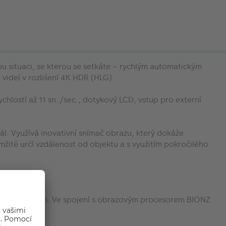
 situaci, se kterou se setkáte – rychlým automatickým
 videí v rozlišení 4K HDR (HLG).
hlostí až 11 sn./sec., dotykový LCD, vstup pro externí
l. Využívá inovativní snímač obrazu, který dokáže
amžitě určí vzdálenost od objektu a s využitím pokročilého
ádně nízký šum. Ve spojení s obrazovým procesorem BIONZ