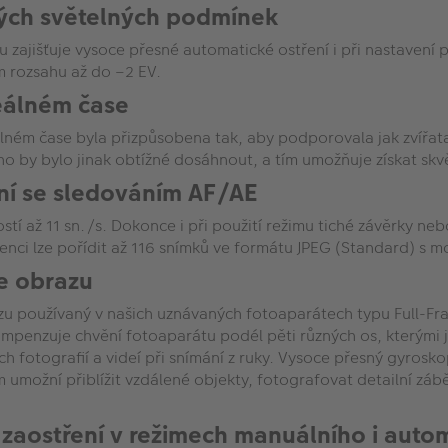
ných světelných podmínek
ajišťuje vysoce přesné automatické ostření i při nastavení p
m rozsahu až do –2 EV.
reálném čase
ém čase byla přizpůsobena tak, aby podporovala jak zvířata, t
ého by bylo jinak obtížné dosáhnout, a tím umožňuje získat sk
ání se sledováním AF/AE
tí až 11 sn./s. Dokonce i při použití režimu tiché závěrky ne
venci lze pořídit až 116 snímků ve formátu JPEG (Standard) s 
ce obrazu
u používaný v našich uznávaných fotoaparátech typu Full-Fram
enzuje chvění fotoaparátu podél pěti různých os, kterými jso
ších fotografií a videí při snímání z ruky. Vysoce přesný gyrosk
m umožní přiblížit vzdálené objekty, fotografovat detailní zábě
 zaostření v režimech manuálního i auto