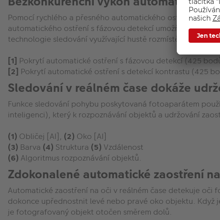
Bezkonkurenční výkon automatického o
Pomocí rychlého a přesného automatického ostření a kombin
automatického ostření s fázovou detekcí umožňuje ve spol
technologie sledování využívající hustě rozmístěné body au
[1]
Pokrytí automatické ostření s fázovou detekcí (425 bod
[2]
Pokrytí automatické ostření s detekcí kontrastu (425 b
Sledování v reálném čase dokáže udrž
Funkce sledování pohybu poskytovaná fotoaparátem používá
inteligenci), který k rozpoznávání objektů a udržování zaost
(1)
Obličej [AI],
(2)
Oko [AI]
(3)
Barva
(4)
Struktura
(5)
Vzdálenost
(6)
Algoritmus rozpoznávání objektů.
Zdokonalené automatické zaostření na 
Automatické zaostření na oči v reálném čase detekuje oči f
dokonce upřednostnit levé nebo pravé oko objektu. Když je n
je fotografovaný objekt otočen směrem dolů.