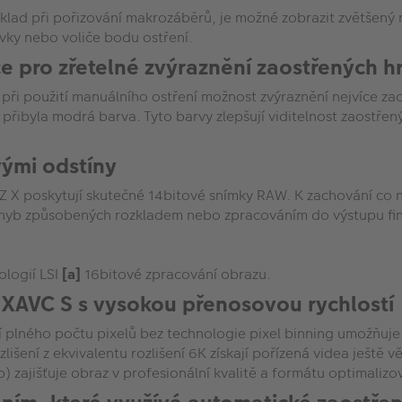
lad při pořizování makrozáběrů, je možné zobrazit zvětšený n
ky nebo voliče bodu ostření.
 pro zřetelné zvýraznění zaostřených h
při použití manuálního ostření možnost zvýraznění nejvíce za
í přibyla modrá barva. Tyto barvy zlepšují viditelnost zaostře
ými odstíny
X poskytují skutečné 14bitové snímky RAW. K zachování co ne
 chyb způsobených rozkladem nebo zpracováním do výstupu fi
ologií LSI
[a]
16bitové zpracování obrazu.
u XAVC S s vysokou přenosovou rychlostí
í plného počtu pixelů bez technologie pixel binning umožňuje
lišení z ekvivalentu rozlišení 6K získají pořízená videa ještě
 zajišťuje obraz v profesionální kvalitě a formátu optimalizo