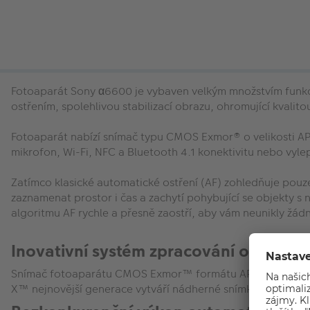
Fotoaparát Sony α6600 je vybaven velkým množstvím funkcí
ostřením, spolehlivou stabilizací obrazu, ohromující kvalit
Fotoaparát nabízí snímač typu CMOS Exmor® o velikosti APS-
mikrofon, Wi-Fi, NFC a Bluetooth 4.1 konektivitu nebo vyl
Zatímco klasické automatické ostření (AF) zohledňuje pouz
zaznamenat prostor i čas a zachytí pohybující se objekty s 
algoritmu AF rychle a přesně zaostří, aby vám neunikly žád
Inovativní systém zpracování obrazu
Snímač fotoaparátu CMOS Exmor™ formátu APS-C s rozlišen
X™ nejnovější generace vytváří nádherné snímky s vysokým r