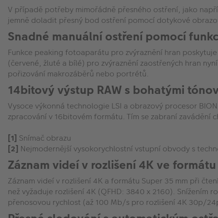
V případě potřeby mimořádně přesného ostření, jako napřík
jemně doladit přesný bod ostření pomocí dotykové obrazov
Snadné manuální ostření pomocí funkce
Funkce peaking fotoaparátu pro zvýraznění hran poskytuje 
(červené, žluté a bílé) pro zvýraznění zaostřených hran nyn
pořizování makrozáběrů nebo portrétů.
14bitový výstup RAW s bohatými tónov
Vysoce výkonná technologie LSI a obrazový procesor BIONZ 
zpracování v 16bitovém formátu. Tím se zabraní zavádění
[1]
Snímač obrazu
[2]
Nejmodernější vysokorychlostní vstupní obvody s techn
Záznam videí v rozlišení 4K ve formát
Záznam videí v rozlišení 4K a formátu Super 35 mm při čten
než vyžaduje rozlišení 4K (QFHD: 3840 x 2160). Snížením roz
přenosovou rychlost (až 100 Mb/s pro rozlišení 4K 30p/24p)