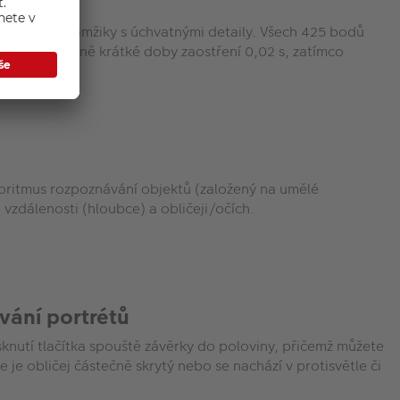
ímkům
pomíjivé okamžiky s úchvatnými detaily. Všech 425 bodů
t pozoruhodně krátké doby zaostření 0,02 s, zatímco
í objekty.
oritmus rozpoznávání objektů (založený na umělé
 vzdálenosti (hloubce) a obličeji/očích.
vání portrétů
sknutí tlačítka spouště závěrky do poloviny, přičemž můžete
 je obličej částečně skrytý nebo se nachází v protisvětle či