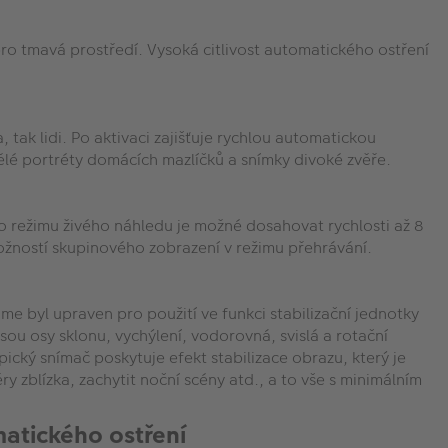
ro tmavá prostředí. Vysoká citlivost automatického ostření
ak lidi. Po aktivaci zajišťuje rychlou automatickou
vělé portréty domácích mazlíčků a snímky divoké zvěře.
bo režimu živého náhledu je možné dosahovat rychlosti až 8
možností skupinového zobrazení v režimu přehrávání.
e byl upraven pro použití ve funkci stabilizační jednotky
u osy sklonu, vychýlení, vodorovná, svislá a rotační
opický snímač poskytuje efekt stabilizace obrazu, který je
ry zblízka, zachytit noční scény atd., a to vše s minimálním
matického ostření