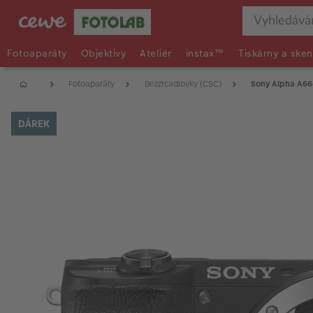
Fotoaparáty
Objektivy
Ateliér
instax™
Tiskárny a sken
Fotoaparáty
Bezzrcadlovky (CSC)
Sony Alpha A66
DÁREK