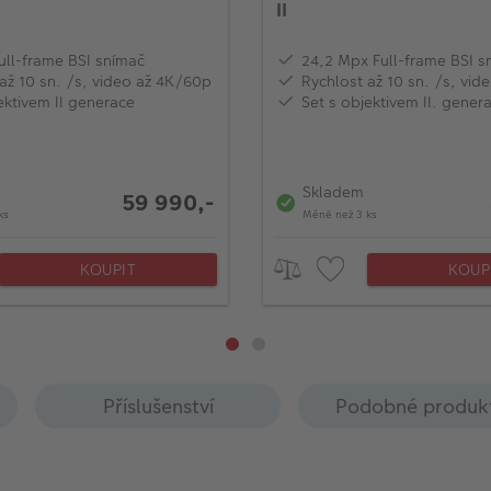
II
ull-frame BSI snímač
24,2 Mpx Full-frame BSI s
až 10 sn. /s, video až 4K/60p
Rychlost až 10 sn. /s, vi
ektivem II generace
Set s objektivem II. gener
Skladem
59 990,-
ks
Méně než 3 ks
KOUPIT
KOUP
Příslušenství
Podobné produk