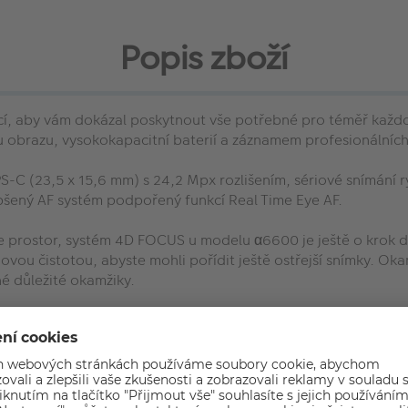
Popis zboží
, aby vám dokázal poskytnout vše potřebné pro téměř každou
ou obrazu, vysokokapacitní baterií a záznamem profesionálních
C (23,5 x 15,6 mm) s 24,2 Mpx rozlišením, sériové snímání ryc
epšený AF systém podpořený funkcí Real Time Eye AF.
e prostor, systém 4D FOCUS u modelu α6600 je ještě o krok dá
novou čistotou, abyste mohli pořídit ještě ostřejší snímky. Ok
né důležité okamžiky.
ím 24,2 megapixelu nabízí široký rozsah citlivosti a mimoř
ozlišením, úžasnou zřetelností obrazu a reprodukcí textur.