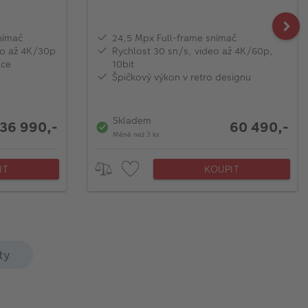
nímač
24,5 Mpx Full-frame snímač
deo až 4K/30p
Rychlost 30 sn/s, video až 4K/60p,
ace
10bit
Špičkový výkon v retro designu
Skladem
36 990,-
60 490,-
Méně než 3 ks
IT
KOUPIT
ty