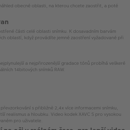
áhled obecné oblasti, na kterou chcete zaostřit, a poté
ran
ostřené části celé oblasti snímku. K dosavadním barvám
ných oblastí, když provádíte jemné zaostření vyžadované při
jplynulejší a nejpřirozenější gradace tónů probíhá veškeré
nálních 14bitových snímků RAW.
 převzorkování s přibližně 2,4x více informacemi snímku,
 větší realismus a hloubku. Video kodek XAVC S pro vysokou
vaném pro uživatele.