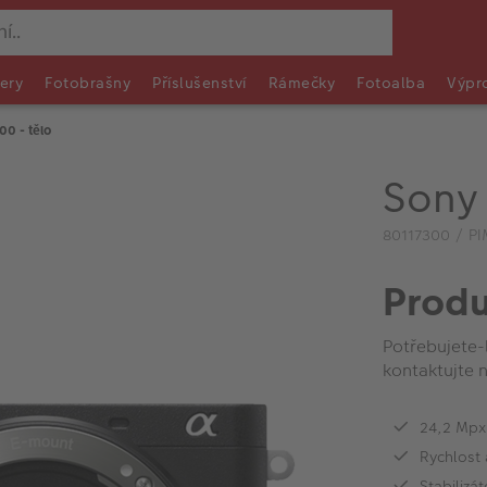
ery
Fotobrašny
Příslušenství
Rámečky
Fotoalba
Výpr
00 - tělo
Sony 
80117300 / PI
Produ
Potřebujete-
kontaktujte n
24,2 Mpx
Rychlost 
Stabilizá