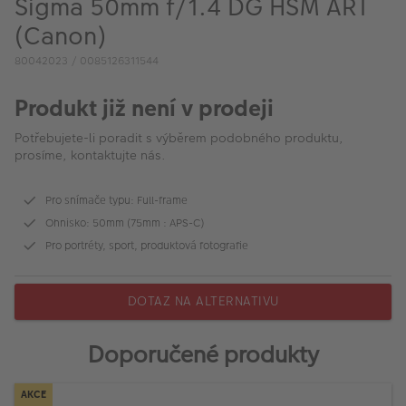
Sigma 50mm f/1.4 DG HSM ART
VÝPRODEJ
(Canon)
FOTO BAZAR
80042023 / 0085126311544
Akce a slevy
Produkt již není v prodeji
Fotoprodukty
Potřebujete-li poradit s výběrem podobného produktu,
prosíme, kontaktujte nás.
Pro snímače typu: Full-frame
Ohnisko: 50mm (75mm : APS-C)
Pro portréty, sport, produktová fotografie
DOTAZ NA ALTERNATIVU
Doporučené produkty
AKCE