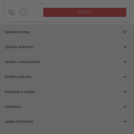
KOUPIT
Způsob platby
Způsob doručení
Kvalita a bezpečnost
Šetříme přírodu
Produkty a služby
Aktuální akce
Slovník fotografických pojmů
Informace
Prodejny CEWE
Fotografické soutěže
Kontakt
Doprava a platba
CEWE FOTOSVĚT
Všeobecné obchodní podmínky
Reklamace a odstoupení od smlouvy
CEWE FOTOKNIHA