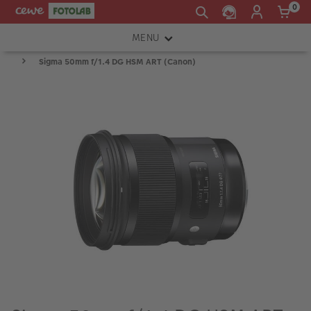
0
MENU
Sigma 50mm f/1.4 DG HSM ART (Canon)
FOTOAPARÁTY
OBJEKTIVY
ATELIÉR
INSTAX™
TISKÁRNY A SKENERY
FOTOBRAŠNY
PŘÍSLUŠENSTVÍ
RÁMEČKY
FOTOALBA