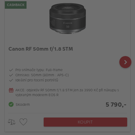
CASHBACK
Canon RF 50mm f/1.8 STM
Pro snímače typu: Full-frame
Ohnisko: 50mm (80mm : APS-C)
Ideální pro focení portrétů
AKCE: objektiv RF 50mm f/1.8 STM jen za 3990 Kč při nákupu s
vybraným modelem EOS R
5 790,-
Skladem
KOUPIT