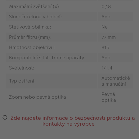
Maximální zvětšení (x):
0,18
Sluneční clona v balení:
Ano
Stativová objímka:
Ne
Průměr filtru (mm):
77 mm
Hmotnost objektivu:
815
Kompatibilní s full-frame aparáty:
Ano
Světelnost:
f/1.4
Automatické
Typ ostření:
a manuální
Pevná
Zoom nebo pevná optika:
optika
Zde najdete informace o bezpečnosti produktu a
kontakty na výrobce