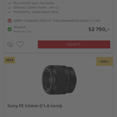
Pro snímače typu: Full-frame
Ohnisko: 50mm (75mm : APS-C)
Pro portréty, skvělý bokeh efekt
DÁREK v hodnotě 3990 Kč: Sony prodloužená záruka o 3 roky
Skladem
52 790,-
Méně než 3 ks
KOUPIT
AKCE
-500,-
Sony FE 50mm f/1.8 černý