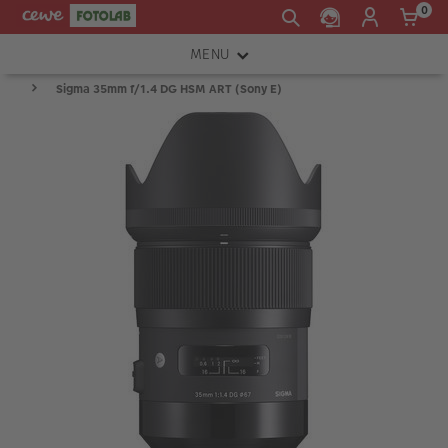
0
MENU
Sigma 35mm f/1.4 DG HSM ART (Sony E)
FOTOAPARÁTY
OBJEKTIVY
ATELIÉR
INSTAX™
TISKÁRNY A SKENERY
FOTOBRAŠNY
PŘÍSLUŠENSTVÍ
RÁMEČKY
FOTOALBA