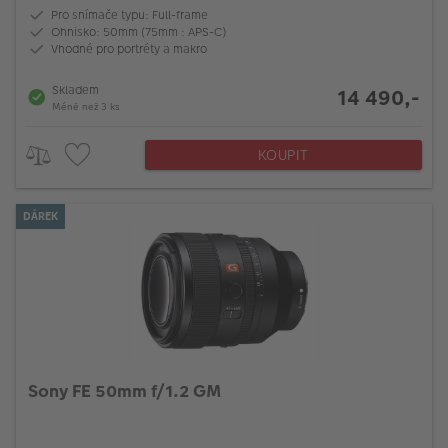
Pro snímače typu: Full-frame
Ohnisko: 50mm (75mm : APS-C)
Vhodné pro portréty a makro
Skladem
14 490,-
Méně než 3 ks
KOUPIT
DÁREK
Sony FE 50mm f/1.2 GM