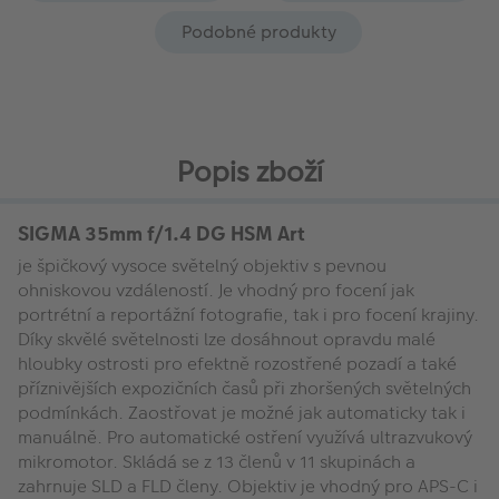
Podobné produkty
Popis zboží
SIGMA 35mm f/1.4 DG HSM Art
je špičkový vysoce světelný objektiv s pevnou
ohniskovou vzdáleností. Je vhodný pro focení jak
portrétní a reportážní fotografie, tak i pro focení krajiny.
Díky skvělé světelnosti lze dosáhnout opravdu malé
hloubky ostrosti pro efektně rozostřené pozadí a také
příznivějších expozičních časů při zhoršených světelných
podmínkách. Zaostřovat je možné jak automaticky tak i
manuálně. Pro automatické ostření využívá ultrazvukový
mikromotor. Skládá se z 13 členů v 11 skupinách a
zahrnuje SLD a FLD členy. Objektiv je vhodný pro APS-C i