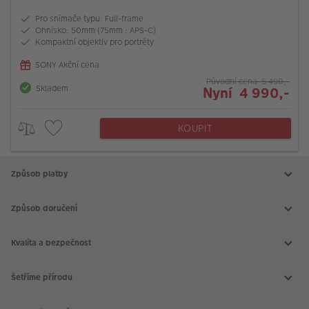
Pro snímače typu: Full-frame
Ohnisko: 50mm (75mm : APS-C)
Kompaktní objektiv pro portréty
SONY Akční cena
Původní cena 5 490,-
Skladem
Nyní 4 990,-
KOUPIT
Způsob platby
Způsob doručení
Kvalita a bezpečnost
Šetříme přírodu