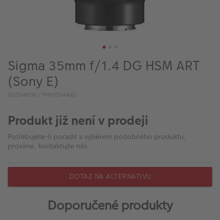
VÝPRODEJ
FOTO BAZAR
Akce a slevy
Sigma 35mm f/1.4 DG HSM ART
Fotoprodukty
(Sony E)
80054958 / PIM1054480
Produkt již není v prodeji
Potřebujete-li poradit s výběrem podobného produktu,
prosíme, kontaktujte nás.
DOTAZ NA ALTERNATIVU
Doporučené produkty