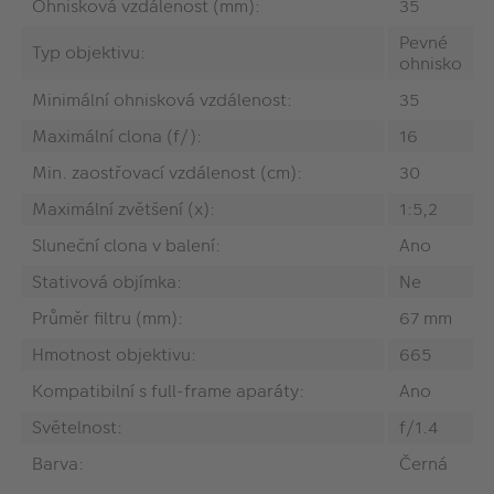
Ohnisková vzdálenost (mm):
35
Pevné
Typ objektivu:
ohnisko
Minimální ohnisková vzdálenost:
35
Maximální clona (f/):
16
Min. zaostřovací vzdálenost (cm):
30
Maximální zvětšení (x):
1:5,2
Sluneční clona v balení:
Ano
Stativová objímka:
Ne
Průměr filtru (mm):
67 mm
Hmotnost objektivu:
665
Kompatibilní s full-frame aparáty:
Ano
Světelnost:
f/1.4
Barva:
Černá