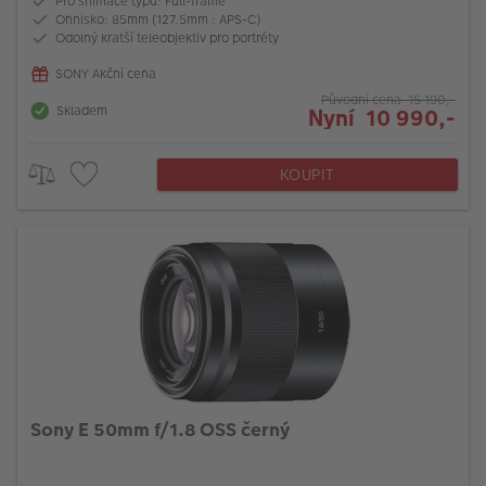
Pro snímače typu: Full-frame
Ohnisko: 85mm (127.5mm : APS-C)
Odolný kratší teleobjektiv pro portréty
SONY Akční cena
Původní cena 15 190,-
Skladem
Nyní 10 990,-
KOUPIT
Sony E 50mm f/1.8 OSS černý