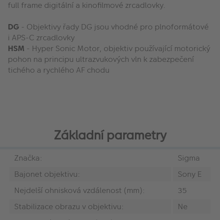
full frame digitální a kinofilmové zrcadlovky.
DG
- Objektivy řady DG jsou vhodné pro plnoformátové
i APS-C zrcadlovky
HSM
- Hyper Sonic Motor, objektiv používající motorický
pohon na principu ultrazvukových vln k zabezpečení
tichého a rychlého AF chodu
Základní parametry
Značka:
Sigma
Bajonet objektivu:
Sony E
Nejdelší ohnisková vzdálenost (mm):
35
Stabilizace obrazu v objektivu:
Ne