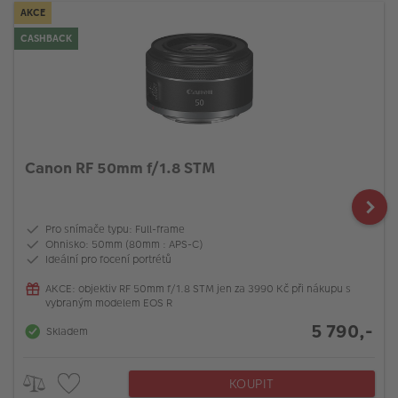
AKCE
CASHBACK
Canon RF 50mm f/1.8 STM
Pro snímače typu: Full-frame
Ohnisko: 50mm (80mm : APS-C)
Ideální pro focení portrétů
AKCE: objektiv RF 50mm f/1.8 STM jen za 3990 Kč při nákupu s
vybraným modelem EOS R
5 790,-
Skladem
KOUPIT