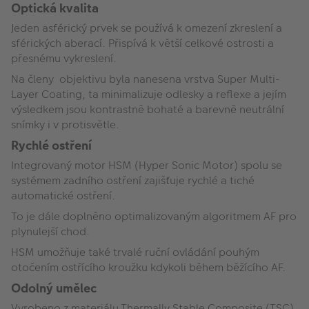
Optická kvalita
Jeden asférický prvek se používá k omezení zkreslení a
sférických aberací. Přispívá k větší celkové ostrosti a
přesnému vykreslení.
Na členy objektivu byla nanesena vrstva Super Multi-
Layer Coating, ta minimalizuje odlesky a reflexe a jejím
výsledkem jsou kontrastně bohaté a barevně neutrální
snímky i v protisvětle.
Rychlé ostření
Integrovaný motor HSM (Hyper Sonic Motor) spolu se
systémem zadního ostření zajišťuje rychlé a tiché
automatické ostření.
To je dále doplněno optimalizovaným algoritmem AF pro
plynulejší chod.
HSM umožňuje také trvalé ruční ovládání pouhým
otočením ostřícího kroužku kdykoli během běžícího AF.
Odolný umělec
Vyrobeno z materiálu Thermally Stable Composite (TSC)