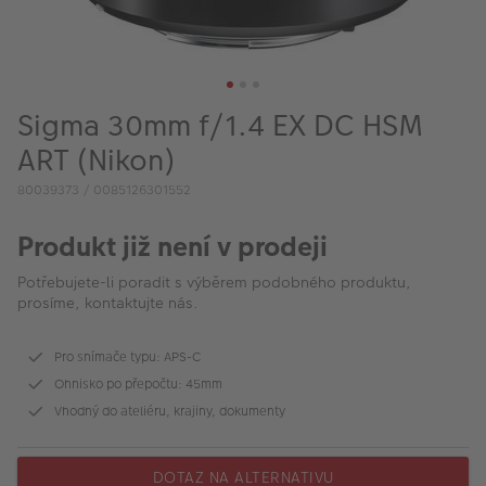
VÝPRODEJ
FOTO BAZAR
Akce a slevy
Sigma 30mm f/1.4 EX DC HSM
Fotoprodukty
ART (Nikon)
80039373 / 0085126301552
Produkt již není v prodeji
Potřebujete-li poradit s výběrem podobného produktu,
prosíme, kontaktujte nás.
Pro snímače typu: APS-C
Ohnisko po přepočtu: 45mm
Vhodný do ateliéru, krajiny, dokumenty
DOTAZ NA ALTERNATIVU