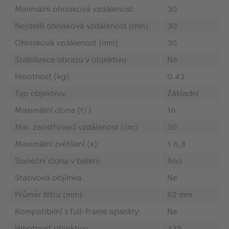
Minimální ohnisková vzdálenost:
30
Nejdelší ohnisková vzdálenost (mm):
30
Ohnisková vzdálenost (mm):
30
Stabilizace obrazu v objektivu:
Ne
Hmotnost (kg):
0.43
Typ objektivu:
Základní
Maximální clona (f/):
16
Min. zaostřovací vzdálenost (cm):
30
Maximální zvětšení (x):
1:6,8
Sluneční clona v balení:
Ano
Stativová objímka:
Ne
Průměr filtru (mm):
62 mm
Kompatibilní s full-frame aparáty:
Ne
Hmotnost objektivu:
435