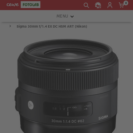
0
MENU
Sigma 30mm f/1.4 EX DC HSM ART (Nikon)
FOTOAPARÁTY
OBJEKTIVY
ATELIÉR
INSTAX™
TISKÁRNY A SKENERY
FOTOBRAŠNY
PŘÍSLUŠENSTVÍ
RÁMEČKY
FOTOALBA