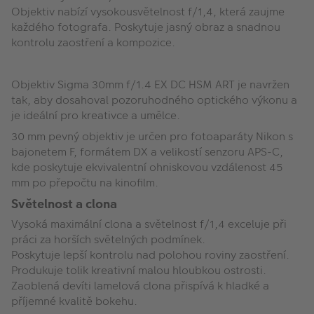
Objektiv nabízí vysokousvětelnost f/1,4, která zaujme
každého fotografa. Poskytuje jasný obraz a snadnou
kontrolu zaostření a kompozice.
Objektiv Sigma 30mm f/1.4 EX DC HSM ART je navržen
tak, aby dosahoval pozoruhodného optického výkonu a
je ideální pro kreativce a umělce.
30 mm pevný objektiv je určen pro fotoaparáty Nikon s
bajonetem F, formátem DX a velikostí senzoru APS-C,
kde poskytuje ekvivalentní ohniskovou vzdálenost 45
mm po přepočtu na kinofilm.
Světelnost a clona
Vysoká maximální clona a světelnost f/1,4 exceluje při
práci za horších světelných podmínek.
Poskytuje lepší kontrolu nad polohou roviny zaostření.
Produkuje tolik kreativní malou hloubkou ostrosti.
Zaoblená devíti lamelová clona přispívá k hladké a
příjemné kvalitě bokehu.