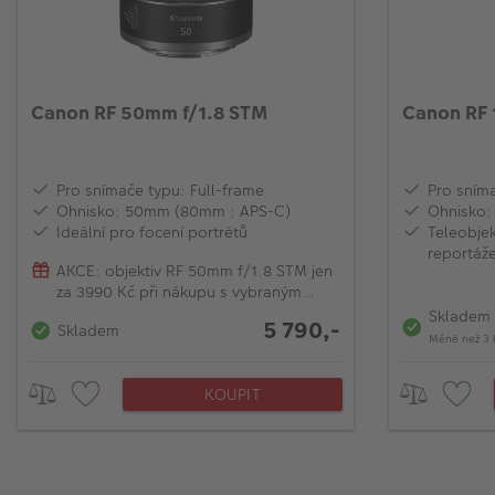
Canon RF 50mm f/1.8 STM
Canon RF 
Pro snímače typu: Full-frame
Pro sníma
Ohnisko: 50mm (80mm : APS-C)
Ohnisko:
Ideální pro focení portrétů
Teleobjek
reportáž
AKCE: objektiv RF 50mm f/1.8 STM jen
za 3990 Kč při nákupu s vybraným
modelem EOS R
Skladem
5 790,-
Skladem
Méně než 3 
KOUPIT