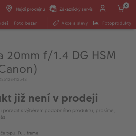
0
Najdi prodejnu
Zákaznický servis
odej
Foto bazar
Akce a slevy
Fotoprodukty
a 20mm f/1.4 DG HSM
(Canon)
085126412548
kt již není v prodeji
li poradit s výběrem podobného produktu, prosíme,
ás.
če typu: Full-frame