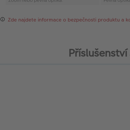
Zoom nebo pevná optika:
Pevná optik
Zde najdete informace o bezpečnosti produktu a k
Příslušenst