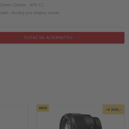
 20mm (30mm : APS-C)
bokeh, vhodný pro krajinu, street
DOTAZ NA ALTERNATIVU
AKCE
-4 200,-