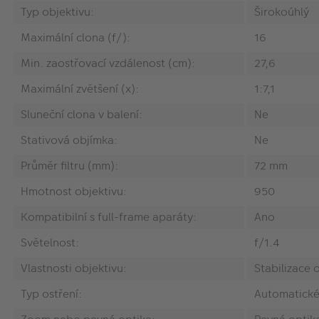
Typ objektivu:
Širokoúhlý
Maximální clona (f/):
16
Min. zaostřovací vzdálenost (cm):
27,6
Maximální zvětšení (x):
1:7,1
Sluneční clona v balení:
Ne
Stativová objímka:
Ne
Průměr filtru (mm):
72 mm
Hmotnost objektivu:
950
Kompatibilní s full-frame aparáty:
Ano
Světelnost:
f/1.4
Vlastnosti objektivu:
Stabilizace 
Typ ostření:
Automatické