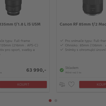
135mm f/1.8 L IS USM
Canon RF 85mm f/2 Mac
če typu: Full-frame
Pro snímače typu: Full-fr
 135mm (216mm : APS-C)
Ohnisko: 85mm (136mm : 
tiv pro sport, svatby a
Snímky s ohromující úrovní
e
Skladem
63 990,-
ks
Méně než 3 ks
KOUPIT
KOUP