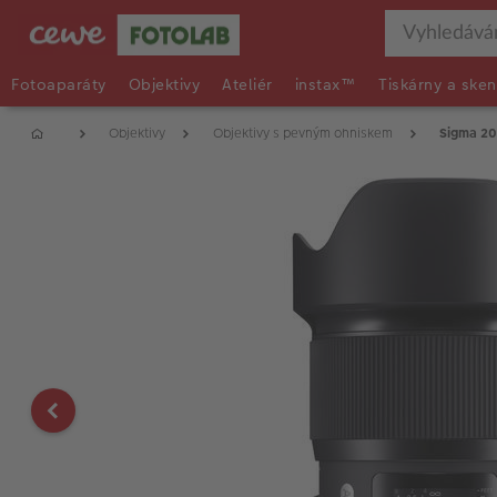
Fotoaparáty
Objektivy
Ateliér
instax™
Tiskárny a sken
Objektivy
Objektivy s pevným ohniskem
Sigma 2