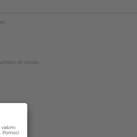
jí.
rychlého AF chodu