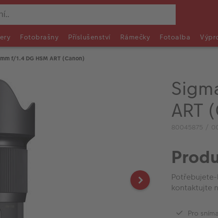
ery
Fotobrašny
Příslušenství
Rámečky
Fotoalba
Výpr
0mm f/1.4 DG HSM ART (Canon)
Sigm
ART 
80045875 / 0
Produ
Potřebujete-
kontaktujte n
Pro sníma