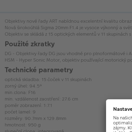
Objektivy nové řady ART nabídnou excelentní kvalitu obrazu,
Nová širokoúhlá Sigma 20mm F1.4 je vysoce výkonný a světe
Objektiv se skládá z 15 optických elementů v 11 skupinách s
Použité zkratky
DG - Objektivy řady DG jsou vhodné pro plnoformátové i 
HSM - Hyper Sonic Motor, objektiv používající motorický p
Technické parametry
optická skladba: 15 čoček v 11 skupinách
zorný úhel: 94.5°
min.clona: F16
min. vzdálenost zaostření: 27.6 cm
poměr zobrazení: 1:7.1
počet lamel: 9
rozměry: 90.7mm x 129.8mm
hmotnost: 950 g
sluneční clona: integrovaná