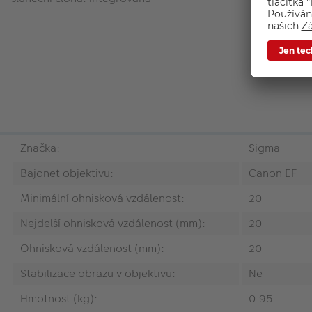
Značka:
Sigma
Bajonet objektivu:
Canon EF
Minimální ohnisková vzdálenost:
20
Nejdelší ohnisková vzdálenost (mm):
20
Ohnisková vzdálenost (mm):
20
Stabilizace obrazu v objektivu:
Ne
Hmotnost (kg):
0.95