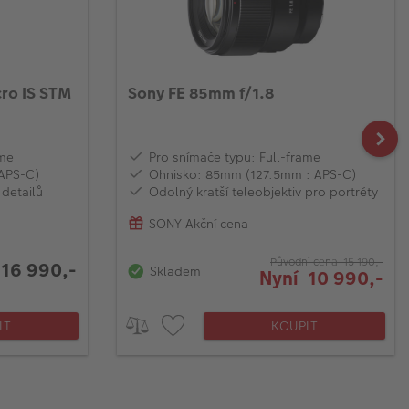
ro IS STM
Sony FE 85mm f/1.8
ame
Pro snímače typu: Full-frame
APS-C)
Ohnisko: 85mm (127.5mm : APS-C)
 detailů
Odolný kratší teleobjektiv pro portréty
SONY Akční cena
Původní cena 15 190,-
16 990,-
Skladem
Nyní 10 990,-
IT
KOUPIT