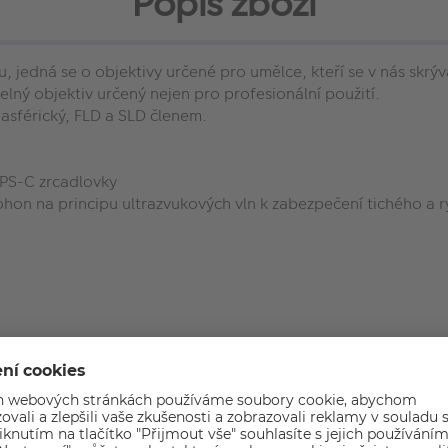
Popis zboží
 jedná se o objektivy určené pro umělce, kteří se v nás skrýva
lný objektiv určený nejen pro profesionální použití.
 asférický, FLD a SLD členem.
APS-C zrcadlovky
ohon na principu ultrazvukových vln k zabezpečení tichého a 