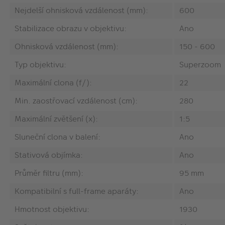
Nejdelší ohnisková vzdálenost (mm):
600
Stabilizace obrazu v objektivu:
Ano
Ohnisková vzdálenost (mm):
150 - 600
Typ objektivu:
Superzoom
Maximální clona (f/):
22
Min. zaostřovací vzdálenost (cm):
280
Maximální zvětšení (x):
1:5
Sluneční clona v balení:
Ano
Stativová objímka:
Ano
Průměr filtru (mm):
95 mm
Kompatibilní s full-frame aparáty:
Ano
Hmotnost objektivu:
1930