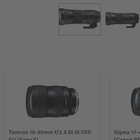
Tamron 16-30mm f/2.8 Di III VXD
Sigma 17-
G2 (Sony E)
(Canon RF