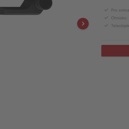
Pro sníma
Ohnisko:
Teleobjekt