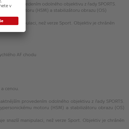
nějším provedením odolného objektivu z řady SPORTS.
rsonickému motoru (HSM) a stabilizátoru obrazu (OS)
azší manipulaci, než verze Sport. Objektiv je chráněn
rychlého AF chodu
 a cenou.
ktnějším provedením odolného objektivu z řady SPORTS.
 hypersonickému motoru (HSM) a stabilizátoru obrazu (OS)
 snazší manipulaci, než verze Sport. Objektiv je chráněn