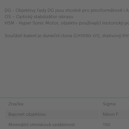
DG - Objektivy řady DG jsou vhodné pro plnoformátové i 
OS – Optický stabilizátor obrazu
HSM - Hyper Sonic Motor, objektiv používající motorický p
Součástí balení je sluneční clona (LH1050-01), stativový t
Značka:
Sigma
Bajonet objektivu:
Nikon F
Minimální ohnisková vzdálenost:
150