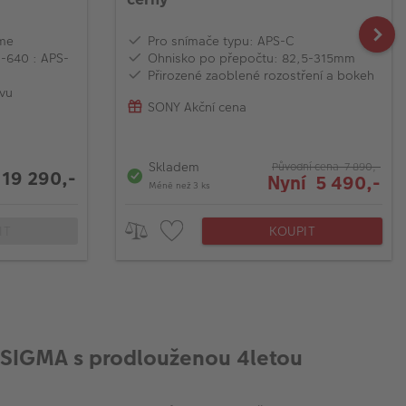
ame
Pro snímače typu: APS-C
-640 : APS-
Ohnisko po přepočtu: 82,5-315mm
Přirozené zaoblené rozostření a bokeh
ivu
SONY Akční cena
Skladem
Původní cena 7 890,-
19 290,-
Nyní 5 490,-
Méně než 3 ks
IT
KOUPIT
 SIGMA s prodlouženou 4letou