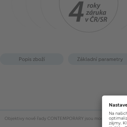
Popis zboží
Základní parametry
Objektivy nové řady CONTEMPORARY jsou moderní, lehké a k