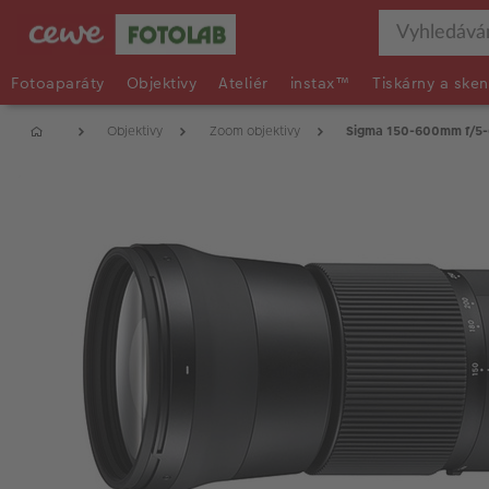
Fotoaparáty
Objektivy
Ateliér
instax™
Tiskárny a sken
Objektivy
Zoom objektivy
Sigma 150-600mm f/5-