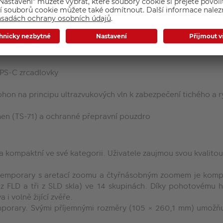
porary s aretací zoomu a čtyřnásobným zoomem je kompakt
z FLD a tři z SLD skla) ve 14 skupinách. Díky pohotovému hype
i volně žijící zvěře.
rary. Svými příjemnými rozměry (105 × 260,1 mm) umožňuje sn
APS-C zrcadlovky
ohon na principu ultrazvukových vln k zabezpečení tichého a 
řmen (TS-71) a ochranné přepravní pouzdro
ompaktní ve své kategorii. Uživatele zaujmou svou kvalitou
mporary s aretací zoomu a čtyřnásobným zoomem je kompa
je z FLD a tři z SLD skla) ve 14 skupinách. Díky pohotovému
i volně žijící zvěře.
porary. Svými příjemnými rozměry (105 × 260,1 mm) umožňuje