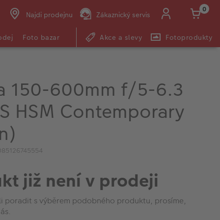
0
Najdi prodejnu
Zákaznický servis
odej
Foto bazar
Akce a slevy
Fotoprodukty
a 150-600mm f/5-6.3
S HSM Contemporary
n)
085126745554
kt již není v prodeji
li poradit s výběrem podobného produktu, prosíme,
ás.