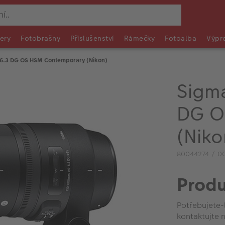
ery
Fotobrašny
Příslušenství
Rámečky
Fotoalba
Výpr
6.3 DG OS HSM Contemporary (Nikon)
Sigm
DG O
(Niko
80044274 / 0
Produ
Potřebujete-
kontaktujte n