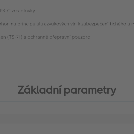
APS-C zrcadlovky
ohon na principu ultrazvukových vln k zabezpečení tichého a 
řmen (TS-71) a ochranné přepravní pouzdro
Základní parametry