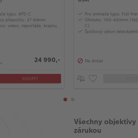
ače typu: APS-C
Pro snímače typu: Full-fr
po přepočtu: 27-64mm
Ohnisko: 100-400mm (160
o: video, reportáže, krajinu,
C)
Špičkový výkon teleobjekt
24 990,-
Na dotaz
ks
KOUPIT
KOUP
Všechny objektivy
zárukou