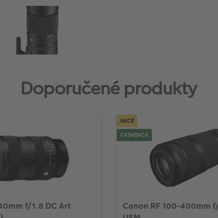
Doporučené produkty
AKCE
CASHBACK
40mm f/1.8 DC Art
Canon RF 100-400mm f/
)
USM