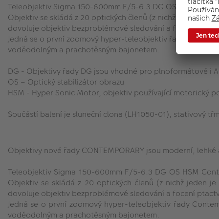
Teleobjektiv Sigma 150-600mm F/5-6.3 DG OS HSM Contem
Objektiv se skládá z 20 optických členů (z nichž jeden je 
dovoluje objektiv bezproblémové sledování a focení ptactva 
Jedná se o první zoomový hyper-teleobjektiv řady Contempo
voděodolným a prachotěsným bajonetem.
DG - Objektivy řady DG jsou vhodné pro plnoformátové i 
OS – Optický stabilizátor obrazu
HSM - Hyper Sonic Motor, objektiv používající motorický p
Součástí balení je sluneční clona (LH1050-01), stativový t
Objektivy nové řady CONTEMPORARY jsou moderní, lehké a k
Teleobjektiv Sigma 150-600mm F/5-6.3 DG OS HSM Conte
Objektiv se skládá z 20 optických členů (z nichž jeden 
dovoluje objektiv bezproblémové sledování a focení ptactva 
Jedná se o první zoomový hyper-teleobjektiv řady Contem
voděodolným a prachotěsným bajonetem.