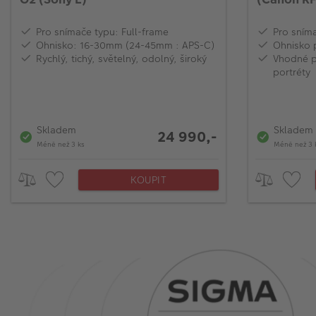
Pro snímače typu: Full-frame
Pro sním
Ohnisko: 16-30mm (24-45mm : APS-C)
Ohnisko 
Rychlý, tichý, světelný, odolný, široký
Vhodné pr
portréty
Skladem
Skladem
24 990,-
Méně než 3 ks
Méně než 3 
KOUPIT