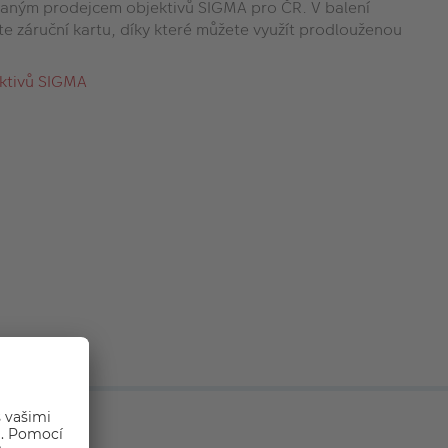
aným prodejcem objektivů SIGMA pro ČR. V balení
te záruční kartu, díky které můžete využít prodlouženou
ektivů SIGMA
 a cenou.