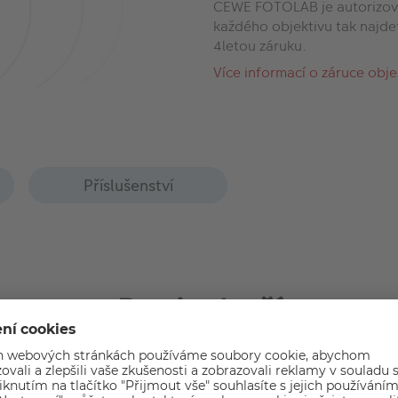
CEWE FOTOLAB je autorizov
každého objektivu tak najde
4letou záruku.
Více informací o záruce obj
Příslušenství
Popis zboží
ompaktní ve své kategorii. Uživatele zaujmou svou kvalitou