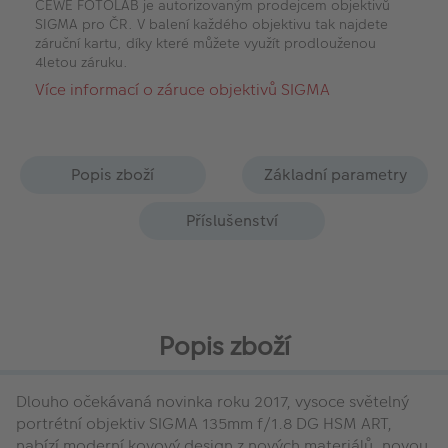
CEWE FOTOLAB je autorizovaným prodejcem objektivů
SIGMA pro ČR. V balení každého objektivu tak najdete
záruční kartu, díky které můžete využít prodlouženou
4letou záruku.
Více informací o záruce objektivů SIGMA
Popis zboží
Základní parametry
Příslušenství
Popis zboží
Dlouho očekávaná novinka roku 2017, vysoce světelný
portrétní objektiv SIGMA 135mm f/1.8 DG HSM ART,
nabízí moderní kovový design z nových materiálů, novou