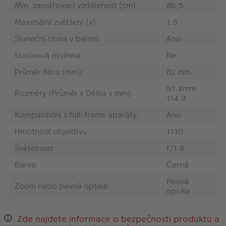
Min. zaostřovací vzdálenost (cm):
86,5
Maximální zvětšení (x):
1:5
Sluneční clona v balení:
Ano
Stativová objímka:
Ne
Průměr filtru (mm):
82 mm
91.4mm
Rozměry (Průměr x Délka v mm):
114.9
Kompatibilní s full-frame aparáty:
Ano
Hmotnost objektivu:
1130
Světelnost:
f/1.8
Barva:
Černá
Pevná
Zoom nebo pevná optika:
optika
Zde najdete informace o bezpečnosti produktu a