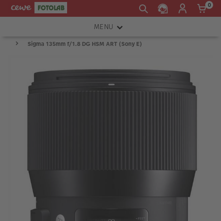
0
MENU
Sigma 135mm f/1.8 DG HSM ART (Sony E)
FOTOAPARÁTY
OBJEKTIVY
ATELIÉR
INSTAX™
TISKÁRNY A SKENERY
FOTOBRAŠNY
PŘÍSLUŠENSTVÍ
RÁMEČKY
FOTOALBA