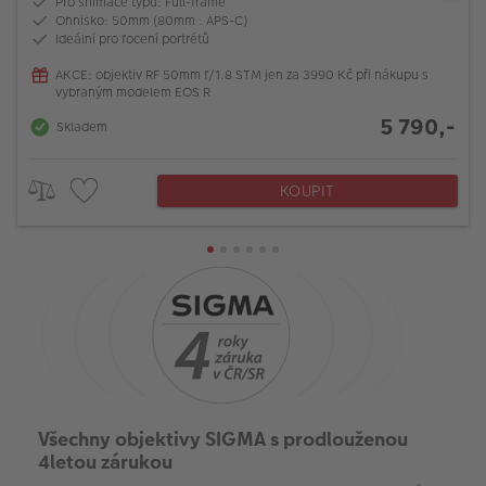
Pro snímače typu: Full-frame
Ohnisko: 50mm (80mm : APS-C)
Ideální pro focení portrétů
AKCE: objektiv RF 50mm f/1.8 STM jen za 3990 Kč při nákupu s
vybraným modelem EOS R
5 790,-
Skladem
KOUPIT
Všechny objektivy SIGMA s prodlouženou
4letou zárukou