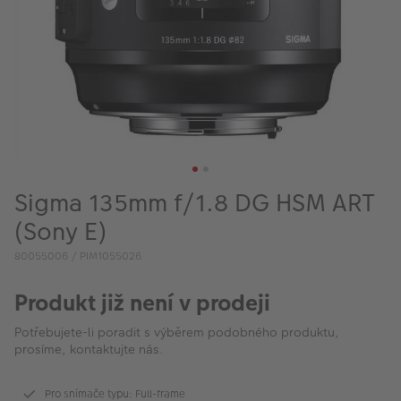
VÝPRODEJ
FOTO BAZAR
Akce a slevy
Fotoprodukty
Sigma 135mm f/1.8 DG HSM ART
(Sony E)
80055006 / PIM1055026
Produkt již není v prodeji
Potřebujete-li poradit s výběrem podobného produktu,
prosíme, kontaktujte nás.
Pro snímače typu: Full-frame