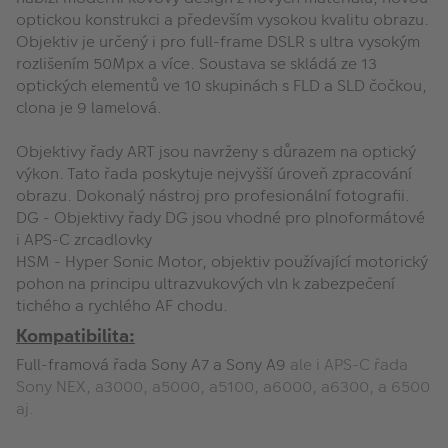
optickou konstrukci a především vysokou kvalitu obrazu.
Objektiv je určený i pro full-frame DSLR s ultra vysokým
rozlišením 50Mpx a více. Soustava se skládá ze 13
optických elementů ve 10 skupinách s FLD a SLD čočkou,
clona je 9 lamelová.
Objektivy řady ART jsou navrženy s důrazem na optický
výkon. Tato řada poskytuje nejvyšší úroveň zpracování
obrazu. Dokonalý nástroj pro profesionální fotografii.
DG - Objektivy řady DG jsou vhodné pro plnoformátové
i APS-C zrcadlovky
HSM - Hyper Sonic Motor, objektiv používající motorický
pohon na principu ultrazvukových vln k zabezpečení
tichého a rychlého AF chodu.
Kompatibilita:
Full-framová řada Sony A7 a Sony A9
ale i APS-C řada
Sony NEX, a3000, a5000, a5100, a6000, a6300, a 6500
aj.