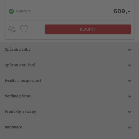
609,-
Skladem
KOUPIT
Způsob platby
Způsob doručení
Kvalita a bezpečnost
Šetříme přírodu
Produkty a služby
Aktuální akce
Slovník fotografických pojmů
Informace
Prodejny CEWE
Fotografické soutěže
Kontakt