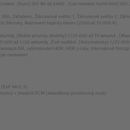
k/video: (Auto) ISO 80 až 6400 , (Lze nastavit horní limit) IS
Stín, Zataženo, Žárovkové světlo 1, Žárovkové světlo 2, Zářiv
ětlo žárovky, Nastavení teploty barev (2500 až 10 000 K)
ekundy, (Režim priority závěrky) 1/25 000 až 15 sekund , (Ma
25 000 až 1/30 sekundy ,Živé vysílání: (Automaticky) 1/25 00
nzace DR, vykreslování HDR, HDR z ruky, Intervalové fotogra
oje nastavení
(Exif Ver2.3)
ono) + lineární PCM (4kanálový prostorový zvuk)