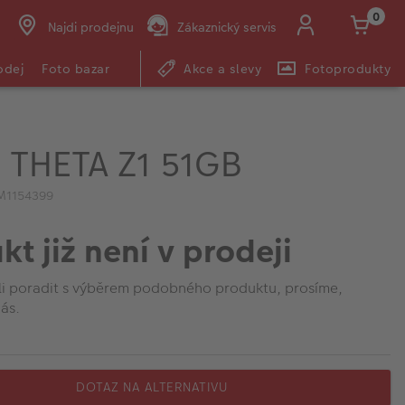
0
Najdi prodejnu
Zákaznický servis
odej
Foto bazar
Akce a slevy
Fotoprodukty
 THETA Z1 51GB
M1154399
kt již není v prodeji
li poradit s výběrem podobného produktu, prosíme,
ás.
DOTAZ NA ALTERNATIVU