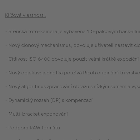
Klíčové vlastnosti:
• Sférická foto-kamera je vybavena 1.0-palcovým back-i
• Nový clonový mechanismus, dovoluje uživateli nastavit clo
• Citlivost ISO 6400 dovoluje použít velmi krátké expozičn
• Nový objektiv: jednotka používá Ricoh originální tři vrstv
• Nový algoritmus zpracování obrazu s nízkým šumem a vys
• Dynamický rozsah (DR) s kompenzací
• Multi-bracket exponování
• Podpora RAW formátu