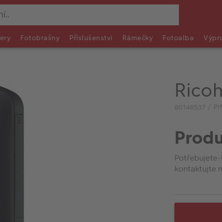
ery
Fotobrašny
Příslušenství
Rámečky
Fotoalba
Výpr
Ricoh
80148537 / PI
Produ
Potřebujete-
kontaktujte n