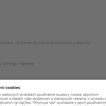
 monitor, na kterém se zobrazují informace o expozici
y Settings v kameře
znam videa použitím nejnovější technologie
m zvuku