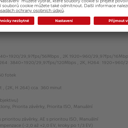
sti objektivu) (H)
40×1920/29,97fps/56Mbps , 2K 1920×960/29,97fps/16Mbp
4: 3840×1920/29,97fps/120Mbps , 2K, H264: 1920×960/
50 fotek
t , (2K, H.264) cca. 360 minut
objektivu)
lony, Priorita závěrky, Priorita ISO, Manuální
 prioritou závěrky, AE s prioritou ISO, Manuální
mpenzace (-2,0 až +2,0 EV, kroky po 1/3 EV)