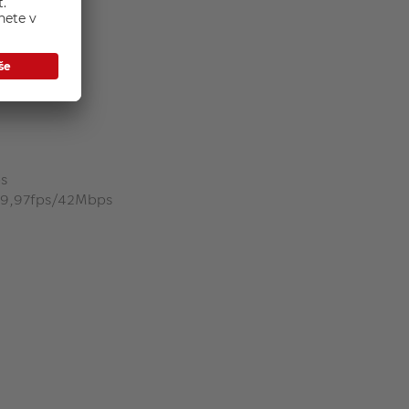
s
29,97fps/42Mbps