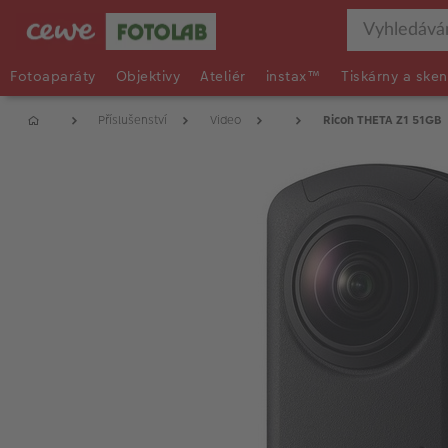
Fotoaparáty
Objektivy
Ateliér
instax™
Tiskárny a sken
Příslušenství
Video
Ricoh THETA Z1 51GB