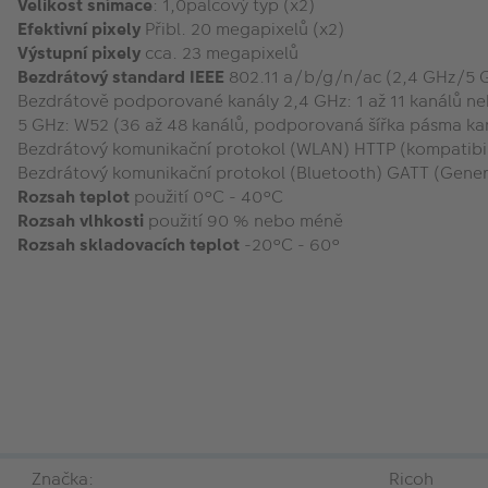
Velikost snímače
: 1,0palcový typ (x2)
Efektivní pixely
Přibl. 20 megapixelů (x2)
Výstupní pixely
cca. 23 megapixelů
Bezdrátový standard IEEE
802.11 a/b/g/n/ac (2,4 GHz/5 GH
Bezdrátově podporované kanály 2,4 GHz: 1 až 11 kanálů neb
5 GHz: W52 (36 až 48 kanálů, podporovaná šířka pásma k
Bezdrátový komunikační protokol (WLAN) HTTP (kompatibil
Bezdrátový komunikační protokol (Bluetooth) GATT (Generic
Rozsah teplot
použití 0°C - 40°C
Rozsah vlhkosti
použití 90 % nebo méně
Rozsah skladovacích teplot
-20°C - 60°
Značka:
Ricoh