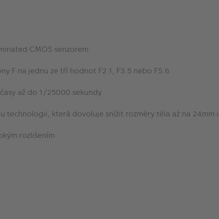
lluminated CMOS senzorem
ny F na jednu ze tří hodnot F2.1, F3.5 nebo F5.6
í časy až do 1/25000 sekundy
ou technologii, která dovoluje snížit rozměry těla až na 24mm 
okým rozlišením