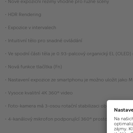
• Nové expoziční režimy vhodné pro různé scény
• HDR Rendering
• Expozice v intervalech
• Intuitivní tělo pro snadné ovládání
• Ve spodní části těla je 0.93-palcový organický EL (OLED)
• Nová funkce tlačítka (Fn)
• Nastavení expozice ze smartphonu je možno uložit jako M
• Vysoce kvalitní 4K 360° video
• Foto-kamera má 3-osou rotační stabilizaci obrazu pro zá
• 4-kanálový mikrofon podporující 360° prostorový zázna