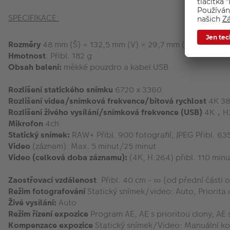
SPECIFIKACE:
Rozměry
48 mm (Š) × 132,5 mm (V) × 29,7 mm (24 mm bez čá
Hmotnost
: Přibl. 182 g
Obsah balení:
měkké pouzdro a kabel USB
Rozlišení statického snímku
6720 x 3360
Rozlišení videa/snímková frekvence/bitová rychlost
4K 38
Rozlišení živého vysílání/snímková frekvence (USB)
4K，H26
Mikrofon
4ch
Statický snímek:
RAW+ Přibl. 900 fotografií, JPEG Přibl. 63
Video
(záznam): Max. 5 minut/25 minut
Video (celková doba záznamu):
(4K, H.264) přibl. 110 minu
Zaostřovací vzdálenost
: Přibl. 40 cm - ∞ (od přední části 
Režim fotografování
Statický snímek/video: Auto, Priorita c
Živé vysílání:
Auto
Režim řízení expozice
Program AE, AE s prioritou clony, AE s
Kompenzace expozice
Statický snímek/Video: Manuální ko