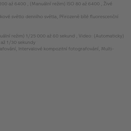
O 200 až 6400 , (Manuální režim) ISO 80 až 6400 , Živé
kové světlo denního světla, Přirozeně bílé fluorescenční
nuální režim) 1/25 000 až 60 sekund , Video: (Automaticky)
0 až 1/30 sekundy
fování, Intervalové kompozitní fotografování, Multi-