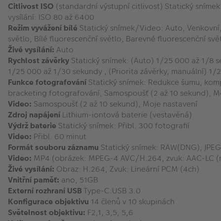
Citlivost ISO
(standardní výstupní citlivost) Statický sníme
vysílání: ISO 80 až 6400
Režim vyvážení bílé
Statický snímek/Video: Auto, Venkovní, 
světlo, Bílé fluorescenční světlo, Barevné fluorescenční sv
Živé vysílání:
Auto
Rychlost závěrky
Statický snímek: (Auto) 1/25 000 až 1/8 s
1/25 000 až 1/30 sekundy , (Priorita závěrky, manuální) 1/
Funkce fotografování
Statický snímek: Redukce šumu, kompe
bracketing fotografování, Samospoušť (2 až 10 sekund), M
Video:
Samospoušť (2 až 10 sekund), Moje nastavení
Zdroj napájení
Lithium-iontová baterie (vestavěná)
Výdrž baterie
Statický snímek: Přibl. 300 fotografií
Video:
Přibl. 60 minut
Formát souboru záznamu
Statický snímek: RAW(DNG), JPEG 
Video:
MP4 (obrázek: MPEG-4 AVC/H.264, zvuk: AAC-LC (m
Živé vysílání:
Obraz: H.264, Zvuk: Lineární PCM (4ch)
Vnitřní paměť:
ano, 51GB
Externí rozhraní USB
Type-C:USB 3.0
Konfigurace objektivu
14 členů v 10 skupinách
Světelnost objektivu:
F2,1, 3,5, 5,6