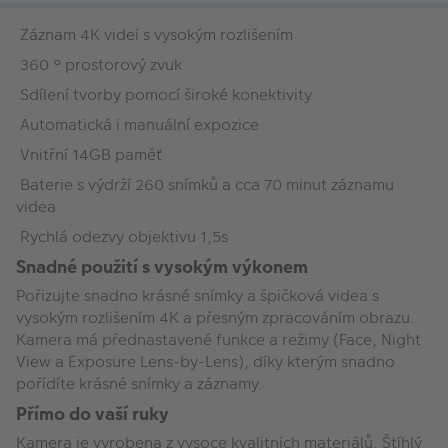
Záznam 4K videí s vysokým rozlišením
360 ° prostorový zvuk
Sdílení tvorby pomocí široké konektivity
Automatická i manuální expozice
Vnitřní 14GB paměť
Baterie s výdrží 260 snímků a cca 70 minut záznamu
videa
Rychlá odezvy objektivu 1,5s
Snadné použití s vysokým výkonem
Pořizujte snadno krásné snímky a špičková videa s
vysokým rozlišením 4K a přesným zpracováním obrazu.
Kamera má přednastavené funkce a režimy (Face, Night
View a Exposure Lens-by-Lens), díky kterým snadno
pořídíte krásné snímky a záznamy.
Přímo do vaší ruky
Kamera je vyrobena z vysoce kvalitních materiálů. Štíhlý