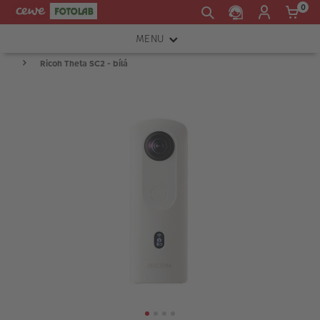
0
MENU
Ricoh Theta SC2 - bílá
FOTOAPARÁTY
OBJEKTIVY
ATELIÉR
INSTAX™
TISKÁRNY A SKENERY
FOTOBRAŠNY
PŘÍSLUŠENSTVÍ
RÁMEČKY
FOTOALBA