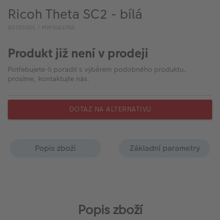
VÝPRODEJ
Ricoh Theta SC2 - bílá
FOTO BAZAR
80130365 / PIM1083766
Akce a slevy
Produkt již není v prodeji
Fotoprodukty
Potřebujete-li poradit s výběrem podobného produktu,
prosíme, kontaktujte nás.
DOTAZ NA ALTERNATIVU
Popis zboží
Základní parametry
Popis zboží