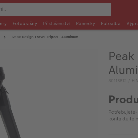
ery
Fotobrašny
Příslušenství
Rámečky
Fotoalba
Výpr
Peak Design Travel Tripod - Aluminum
Peak 
Alum
80116812 / PI
Produ
Potřebujete-
kontaktujte n