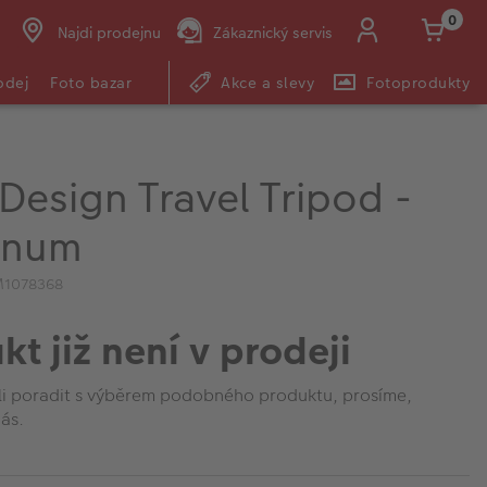
0
Najdi prodejnu
Zákaznický servis
odej
Foto bazar
Akce a slevy
Fotoprodukty
Design Travel Tripod -
inum
M1078368
kt již není v prodeji
li poradit s výběrem podobného produktu, prosíme,
ás.