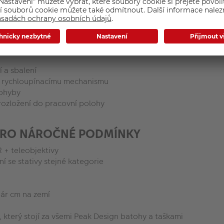
ž o polovinu menší než běžné cestovní stativy – aniž by byla 
í a sbalení
mu rychloupínacímu mechanismu
pohyby
í rozložení do pracovní polohy
 PRO NÁROČNÉ PODMÍNKY
 + teleobjektivy
í se stativy stejné kategorie
pár cm na zemí
který stojí za všemi Peak Design batohy a taškami