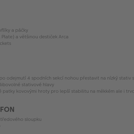
flíky a páčky
 Plate) a většinou destiček Arca
ckets
 po odejmutí 4 spodních sekcí nohou přestavit na nízký stativ 
libovolné stativové hlavy
é patky kovovými hroty pro lepší stabilitu na měkkém ale i t
EFON
středového sloupku
)