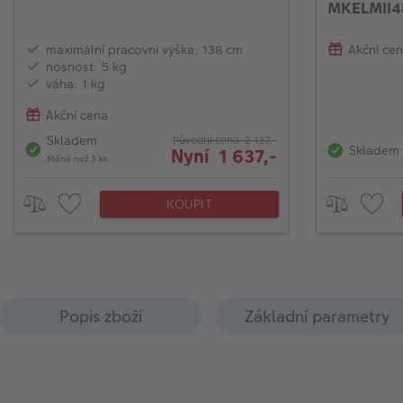
MKELMII4
maximální pracovní výška: 138 cm
Akční ce
nosnost: 5 kg
váha: 1 kg
Akční cena
Skladem
Původní cena 2 137,-
Skladem
Nyní 1 637,-
Méně než 3 ks
KOUPIT
Popis zboží
Základní parametry