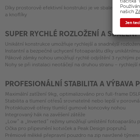
Díky prostorově efektivní konstrukci je ve sbaleném stavu a
a knoflíky
SUPER RYCHLÉ ROZLOŽENÍ A SBALENÍ
Unikátní konstrukce umožňuje rychlejší a snadnější rozložen
Instantní a bezpečné uchycení fotoaparátu díky unikátní
Pákové zámky nohou umožňují rychlé odjištění 3 rychlými 
Nohy se při instalaci neotáčejí na druhou stranu – rychlejš
PROFESIONÁLNÍ STABILITA A VÝBAVA
Maximální zatížení 9kg, optimalizováno pro full-frame DSLR
Stabilita a tlumení otřesů srovnatelné nebo lepší v porovnán
Protiskluzové otřesy tlumící gumové koncovky nohou
Integrovaný hák na zavěšení zátěže
„Low“ a „Inverted“ režimy umožňují umístění fotoaparátu 
Očka pro připevnění kotviček a Peak Design popruhů
Prémiové měkké přepravní pouzdro na zip navržené týmem, 