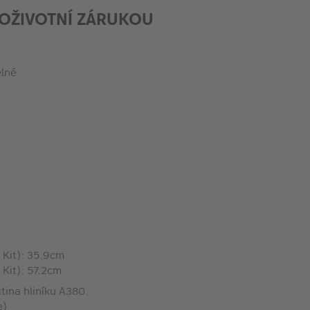
DOŽIVOTNÍ ZÁRUKOU
elné
 Kit): 35.9cm
Kit): 57.2cm
tina hliníku A380.
e)