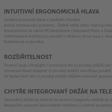
INTUITIVNÍ ERGONOMICKÁ HLAVA
3směrová kulová hlava s hladkým chodem
Jediný nastavovací prstenec. Žádné velké nebo matoucí kno
Kompatibilní se všemi PD destičkami (Standard Plate a Dual
Odnímatelné kolíčky pro použití s většinou Arca-type L-bra
Bublinková vodováha
ROZŠIŘITELNOST
Pomocí sady Ultralight Conversion Kit (v prodeji zvlášť) lze
Universal Head Adapter (v prodeji zvlášť) umožňuje použití 
Se Spike Feet Set (v prodeji zvlášť) můžete nahradit gumov
CHYTŘE INTEGROVANÝ DRŽÁK NA TEL
Vestavěný držák na telefon se pomocí magnetu ukládá do 
Bezpečné uchycení libovolného telefonu (i včetně pouzdra