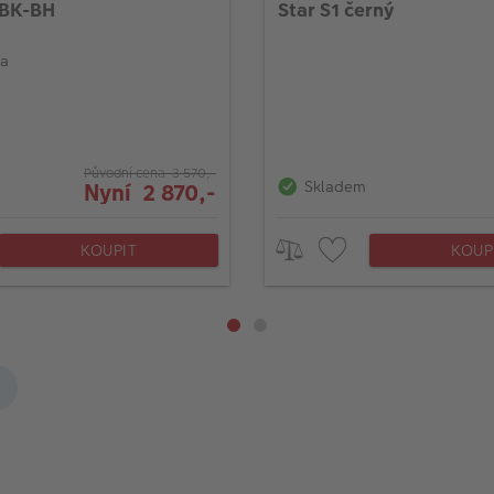
BK-BH
Star S1 černý
na
Původní cena 3 570,-
Skladem
Nyní 2 870,-
KOUPIT
KOUP