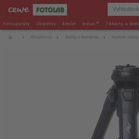
Fotoaparáty
Objektivy
Ateliér
instax™
Tiskárny a sken
Příslušenství
Stativy a monopody
Klasické stativy