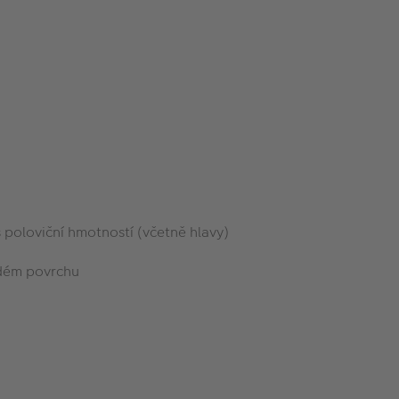
s poloviční hmotností (včetně hlavy)
rvdém povrchu