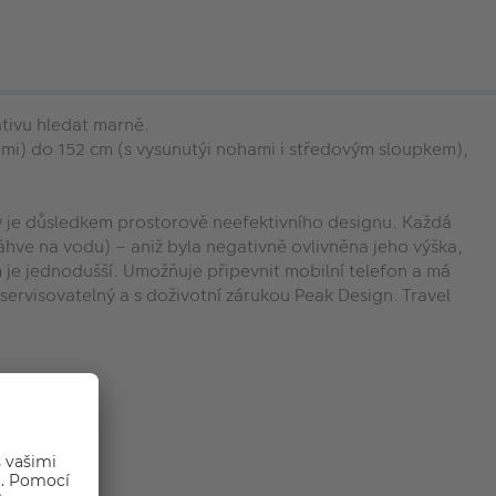
tativu hledat marně.
ami) do 152 cm (s vysunutýi nohami i středovým sloupkem),
rý je důsledkem prostorově neefektivního designu. Každá
áhve na vodu) – aniž byla negativně ovlivněna jeho výška,
ním je jednodušší. Umožňuje připevnit mobilní telefon a má
servisovatelný a s doživotní zárukou Peak Design. Travel