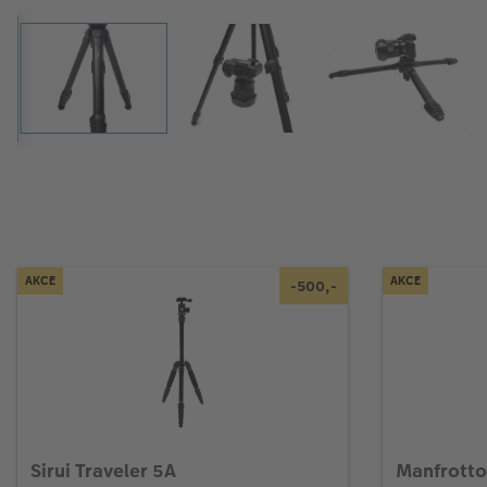
AKCE
AKCE
-500,-
Sirui Traveler 5A
Manfrotto