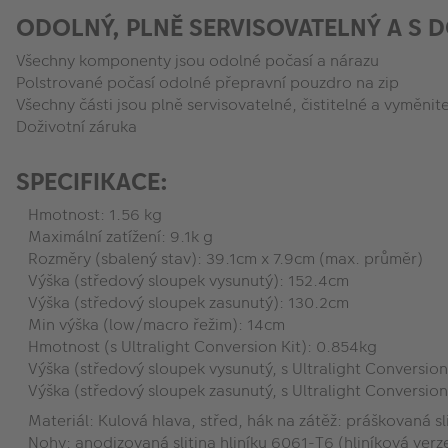
ODOLNÝ, PLNĚ SERVISOVATELNÝ A S 
Všechny komponenty jsou odolné počasí a nárazu
Polstrované počasí odolné přepravní pouzdro na zip
Všechny části jsou plně servisovatelné, čistitelné a vyměnit
Doživotní záruka
SPECIFIKACE:
Hmotnost: 1.56 kg
Maximální zatížení: 9.1k g
Rozměry (sbalený stav): 39.1cm x 7.9cm (max. průměr)
Výška (středový sloupek vysunutý): 152.4cm
Výška (středový sloupek zasunutý): 130.2cm
Min výška (low/macro řežim): 14cm
Hmotnost (s Ultralight Conversion Kit): 0.854kg
Výška (středový sloupek vysunutý, s Ultralight Conversion
Výška (středový sloupek zasunutý, s Ultralight Conversion 
Materiál: Kulová hlava, střed, hák na zátěž: práškovaná sli
Nohy: anodizovaná slitina hliníku 6061-T6 (hliníková verz