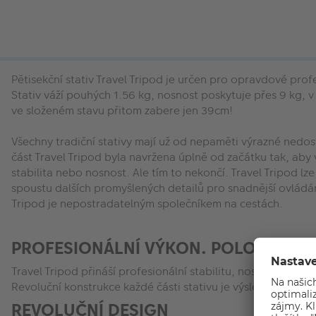
Pětisekční stativ Travel Tripod je určen pro opravdové prof
Stativ váží pouhých 1.56 kg, nosnost poskytuje přes 9 kg,
ve složeném stavu přitom zabere jen 39cm!
Všechny tradiční stativy mají už od nepaměti výrazné nedo
část Travel Tripod byla navržena úplně od začátku tak, aby
stabilita nebo nosnost. Ale tím to nekončí. Travel Tripod lz
spoustu dalších promyšlených detailů pro snadnější ovládání
Tripod je nepostradatelným společníkem na cestách.
PROFESIONÁLNÍ VÝKON. POLOVIČNÍ V
Travel Tripod přináší profesionální stabilitu, nosnost a vý
Revoluční konstrukce každé části stativu je výsledkem 4 le
REVOLUČNÍ DESIGN