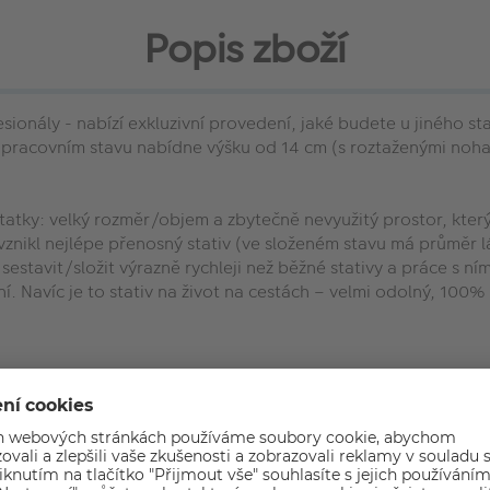
Popis zboží
esionály - nabízí exkluzivní provedení, jaké budete u jiného s
 v pracovním stavu nabídne výšku od 14 cm (s roztaženými noh
statky: velký rozměr/objem a zbytečně nevyužitý prostor, kte
 vznikl nejlépe přenosný stativ (ve složeném stavu má průměr l
e sestavit/složit výrazně rychleji než běžné stativy a práce s 
. Navíc je to stativ na život na cestách – velmi odolný, 100% 
ELIKOST
šku, přitom má složený průměr láhve na vodu.
t designování, výroby prototypů a testování