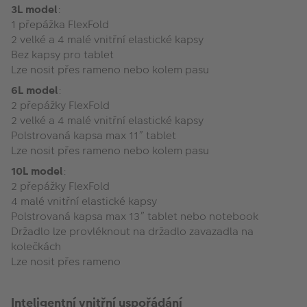
3L model
:
1 přepážka FlexFold
2 velké a 4 malé vnitřní elastické kapsy
Bez kapsy pro tablet
Lze nosit přes rameno nebo kolem pasu
6L model
:
2 přepážky FlexFold
2 velké a 4 malé vnitřní elastické kapsy
Polstrovaná kapsa max 11” tablet
Lze nosit přes rameno nebo kolem pasu
10L model
:
2 přepážky FlexFold
4 malé vnitřní elastické kapsy
Polstrovaná kapsa max 13” tablet nebo notebook
Držadlo lze provléknout na držadlo zavazadla na
kolečkách
Lze nosit přes rameno
Inteligentní vnitřní uspořádání