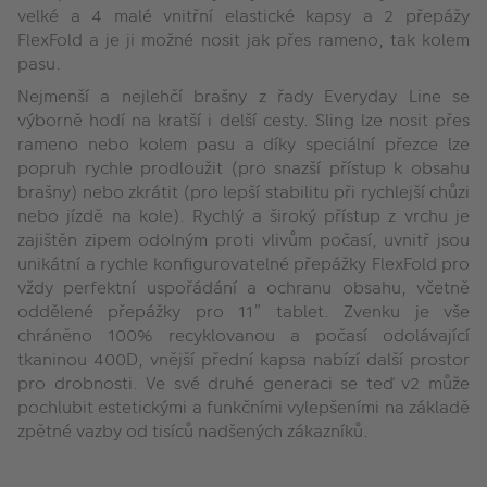
velké a 4 malé vnitřní elastické kapsy a 2 přepážy
FlexFold a je ji možné nosit jak přes rameno, tak kolem
pasu.
Nejmenší a nejlehčí brašny z řady Everyday Line se
výborně hodí na kratší i delší cesty. Sling lze nosit přes
rameno nebo kolem pasu a díky speciální přezce lze
popruh rychle prodloužit (pro snazší přístup k obsahu
brašny) nebo zkrátit (pro lepší stabilitu při rychlejší chůzi
nebo jízdě na kole). Rychlý a široký přístup z vrchu je
zajištěn zipem odolným proti vlivům počasí, uvnitř jsou
unikátní a rychle konfigurovatelné přepážky FlexFold pro
vždy perfektní uspořádání a ochranu obsahu, včetně
oddělené přepážky pro 11” tablet. Zvenku je vše
chráněno 100% recyklovanou a počasí odolávající
tkaninou 400D, vnější přední kapsa nabízí další prostor
pro drobnosti. Ve své druhé generaci se teď v2 může
pochlubit estetickými a funkčními vylepšeními na základě
zpětné vazby od tisíců nadšených zákazníků.