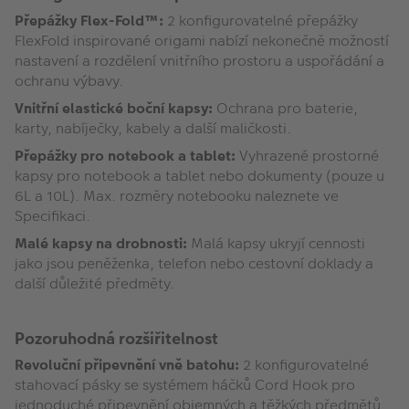
Přepážky Flex-Fold™:
2 konfigurovatelné přepážky
FlexFold inspirované origami nabízí nekonečně možností
nastavení a rozdělení vnitřního prostoru a uspořádání a
ochranu výbavy.
Vnitřní elastické boční kapsy:
Ochrana pro baterie,
karty, nabíječky, kabely a další maličkosti.
Přepážky pro notebook a tablet:
Vyhrazené prostorné
kapsy pro notebook a tablet nebo dokumenty (pouze u
6L a 10L). Max. rozměry notebooku naleznete ve
Specifikaci.
Malé kapsy na drobnosti:
Malá kapsy ukryjí cennosti
jako jsou peněženka, telefon nebo cestovní doklady a
další důležité předměty.
Pozoruhodná rozšiřitelnost
Revoluční připevnění vně batohu:
2 konfigurovatelné
stahovací pásky se systémem háčků Cord Hook pro
jednoduché připevnění objemných a těžkých předmětů