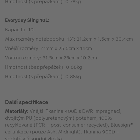
Hmotnost (s přepážkami): 0.78kg
Everyday Sling 10L:
Kapacita: 10l
Max rozměry notebbooku: 13″: 21.2cm x 1.5cm x 30.4cm
Vnější rozměry: 42cm x 25.5cm x 14cm
Vnitřní rozměry: 31.5cm x 25cm x 10.2cm
Hmotnost (bez přepážek): 0.68kg
Hmotnost (s přepážkami): 0.88kg
Další specifikace
Materiály:
Vnější: Tkanina 400D s DWR impregnací,
dvojitým PU (polyuretanovým) potahem, 100%
recyklovaná (PCR – post-consumer recycled), Bluesign®
certifikace (pouze Ash, Midnight). Tkanina 900D –
vodotěsná spodní vložka.