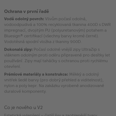
Ochrana v první řadě
Vodě odolný povrch:
Vlivům počasí odolná,
vodoodpudivá a 100% recyklovaná tkanina 400D s DWR
impregnací, dvojitým PU (polyuretanovým) potahem a
Bluesign® certifikací (všechny barvy kromě černé).
Vodotěsná spodní vložka z tkaniny 900D.
Dokonalé zipy:
Počasí odolné vnější zipy UltraZip s
vláknem odolným proti oděru připravené pro desítky let
používání. Zipy mají taháčky s ochranou proti rychlému
otevření.
Prémiové materiály a konstrukce:
Měkký a odolný
vnitřek šedé barvy (pro dobrý přehled a viditelnost),
nylon a poly kepr. Na zakázku vyrobené anodizované
duralové komponenty.
Co je nového u V2
Estetická vylepšení – čistší švy a zaoblenější tvary