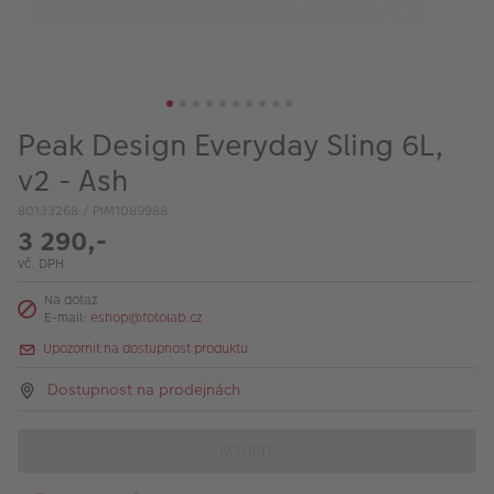
VÝPRODEJ
FOTO BAZAR
Akce a slevy
Peak Design Everyday Sling 6L,
Fotoprodukty
v2 - Ash
80133268 / PIM1089988
3 290,-
vč. DPH
Na dotaz
E-mail:
eshop@fotolab.cz
Upozornit na dostupnost produktu
Dostupnost na prodejnách
KOUPIT