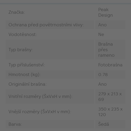
Peak
Značka:
Design
Ochrana před povětrnostními vlivy:
Ano
Vodotěsnost:
Ne
Brašna
Typ brašny:
přes
rameno
Typ příslušenství:
Fotobrašna
Hmotnost (kg):
0.78
Originální brašna:
Ano
279 x 213 x
Vnitřní rozměry (ŠxVxH v mm):
69
350 x 235 x
Vnější rozměry (ŠxVxH v mm):
120
Barva:
Šedá