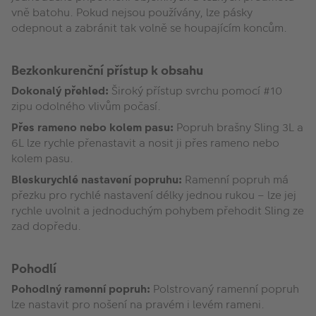
vně batohu. Pokud nejsou používány, lze pásky
odepnout a zabránit tak volně se houpajícím koncům.
Bezkonkurenční přístup k obsahu
Dokonalý přehled:
Široký přístup svrchu pomocí #10
zipu odolného vlivům počasí.
Přes rameno nebo kolem pasu:
Popruh brašny Sling 3L a
6L lze rychle přenastavit a nosit ji přes rameno nebo
kolem pasu.
Bleskurychlé nastavení popruhu:
Ramenní popruh má
přezku pro rychlé nastavení délky jednou rukou – lze jej
rychle uvolnit a jednoduchým pohybem přehodit Sling ze
zad dopředu.
Pohodlí
Pohodlný ramenní popruh:
Polstrovaný ramenní popruh
lze nastavit pro nošení na pravém i levém rameni.