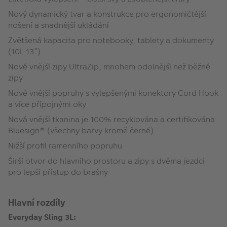
Nový dynamický tvar a konstrukce pro ergonomičtější
nošení a snadnější ukládání
Zvětšená kapacita pro notebooky, tablety a dokumenty
(10L 13”)
Nové vnější zipy UltraZip, mnohem odolnější než běžné
zipy
Nové vnější popruhy s vylepšenými konektory Cord Hook
a více přípojnými oky
Nová vnější tkanina je 100% recyklována a certifikována
Bluesign® (všechny barvy kromě černé)
Nižší profil ramenního popruhu
Širší otvor do hlavního prostoru a zipy s dvěma jezdci
pro lepší přístup do brašny
Hlavní rozdíly
Everyday Sling 3L: