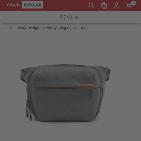
0
MENU
Peak Design Everyday Sling 6L, v2 - Ash
FOTOAPARÁTY
OBJEKTIVY
ATELIÉR
INSTAX™
TISKÁRNY A SKENERY
FOTOBRAŠNY
PŘÍSLUŠENSTVÍ
RÁMEČKY
FOTOALBA