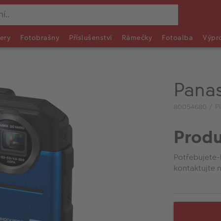
ery
Fotobrašny
Příslušenství
Rámečky
Fotoalba
Výpr
Pana
80054680 / P
Produ
Potřebujete-
kontaktujte n