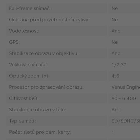
Full-frame snímač:
Ne
Ochrana před povětrnostními vlivy:
Ne
Vodotěsnost:
Ano
GPS:
Ne
Stabilizace obrazu v objektivu:
Ano
Velikost snímače:
1/2,3"
Optický zoom (x):
4.6
Procesor pro zpracování obrazu:
Venus Engin
Citlivost ISO:
80 - 6 400
Stabilizace obrazu v těle:
Ano
Typ paměti:
SD/SDHC/SD
Počet slotů pro pam. karty:
1