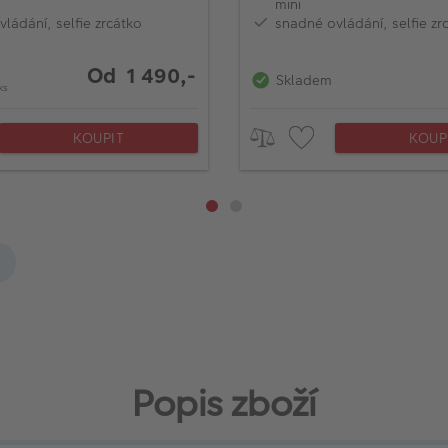
mini
ládání, selfie zrcátko
snadné ovládání, selfie zr
Od 1 490,-
Skladem
ks
KOUPIT
KOUP
Popis zboží