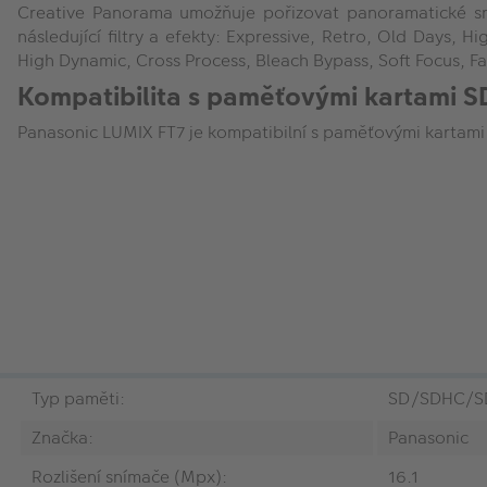
Creative Panorama umožňuje pořizovat panoramatické sní
následující filtry a efekty: Expressive, Retro, Old Da
High Dynamic, Cross Process, Bleach Bypass, Soft Focus, Fan
Kompatibilita s paměťovými kartami 
Panasonic LUMIX FT7 je kompatibilní s paměťovými kartami 
Typ paměti:
SD/SDHC/SD
Značka:
Panasonic
Rozlišení snímače (Mpx):
16.1