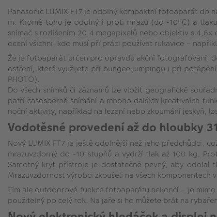
Panasonic LUMIX FT7 je odolný kompaktní fotoaparát do ná
m. Kromě toho je odolný i proti mrazu (do -10°C) a tlaku
snímač s rozlišením 20,4 megapixelů nebo objektiv s 4,6x 
ocení všichni, kdo musí při práci používat rukavice – napřík
Že je fotoaparát určen pro opravdu akční fotografování, d
ostření, které využijete při bungee jumpingu i při potápění
PHOTO).
Do všech snímků či záznamů lze vložit geografické souřa
patří časosběrné snímání a mnoho dalších kreativních funkc
noční aktivity, například na lezení nebo zkoumání jeskyň, l
Vodotěsné provedení až do hloubky 3
Nový LUMIX FT7 je ještě odolnější než jeho předchůdci, c
mrazuvzdorný do -10 stupňů a vydrží tlak až 100 kg. Pro
Samotný kryt přístroje je dostatečně pevný, aby odolal
Mrazuvzdornost výrobci zkoušeli na všech komponentech v
Tím ale outdoorové funkce fotoaparátu nekončí – je mimo 
použitelný po celý rok. Na jaře si ho můžete brát na rybaře
N
ový elektronický hledáček a displej 