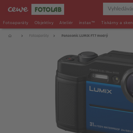
Fotoaparáty
Objektivy
Ateliér
instax™
Tiskárny a sken
Fotoaparáty
Panasonic LUMIX FT7 modrý