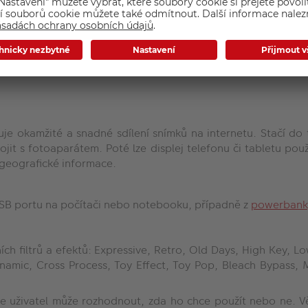
ickou závěrkou, resp. 5 obr/s s průběžným přeostřováním. 
erý začíná na širokém ohnisku 28 mm (ekvivalent ohniskové v
ci i inteligentní digitální zoom, s nímž se celkový rozsah zv
uje okamžité a snadné sdílení snímků na internetu. Stačí do
ojit s fotoaparátem. Poté lze displej telefonu či tabletu po
 geografické informace.
z USB portu na počítači nebo notebooku, případně z
powerbank
ivních filtrů a efektů: Expressive, Retro, Old Days, High K
ic, Cross Process, Toy Effect, Toy Pop, Bleach Bypass, Mini
že se uživatel může rozhodnout, zda ho chce použít nebo ne. Vě