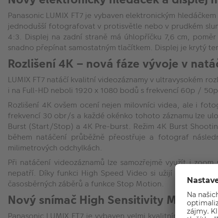
Panasonic LUMIX FT7 je vybaven elektronickým hledáčkem ty
jednodušší fotografovat v protisvětle nebo v prudkém slun
4:3. Displej na zadní straně má úhlopříčku 7,6 cm, poměr 
snadno přepínat samostatným tlačítkem. Displej je krytý 
Rozlišení 4K – nová fáze vývoje v natá
LUMIX FT7 natáčí kvalitní videozáznamy v ultravysokém roz
i na Full-HD neboli 1920 x 1080 bodů s frekvencí 60p / 
Rozlišení 4K ovšem ocení nejen milovníci videa, ale i f
frekvencí 30 obr/s a každé okénko tohoto záznamu lze ulož
Burst (Start/Stop) a 4K Pre-burst. Režim 4K Burst Shooting
během natáčení průběžně přeostřuje a fotograf následně
milimetrových odchylkách.
Při natáčení videozáznamů lze samozřejmě využít i zoom 
nepatří. Díky funkci High Speed Video si užijí milovníci 
časosběrných záběrů a funkce Stop Motion.
Nový snímač High Sensitivity MOS – kva
Panasonic LUMIX FT7 je vybaven velmi kvalitním snímačem