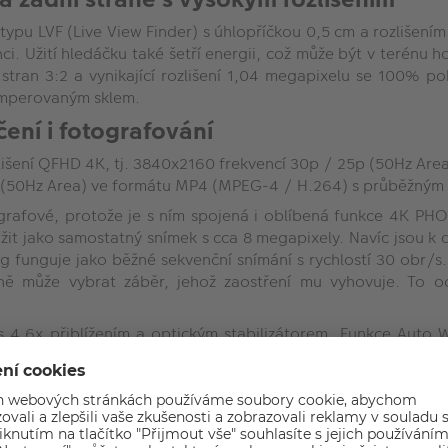
pu LVF (Live View Finder) s úhlopříčkou 0,5 cm a rozlišením
ci. Užití hledáčku také šetří energii, což může být v terénu 
stran 3:2 a vynikající rozlišení 1,04 megapixelu se 100% po
temperovaným sklem.
čení i fotografování
lišení QFHD 4K, tj. 3840x2160 frekvencí 30p / 25p (50Hz Area
50p(50Hz Area) ve formátu MP4 (MPEG-4 / H.264) s průběžným
otografové, protože je s ním spojená i oblíbená funkce 4K P
it jako samostatný snímek s cca 8 megapixely. Navíc jsou k 
 funguje jako běžné sekvenční snímání s rychlostí 30 obr/s. K
 může vybrat záběr, jehož zaostření mu vyhovuje. To ocen
s 4,6x přiblížením a optickým stabilizátorem. Funkce Auto W
zpomalených záběrů – přístroj umožňuje natáčet v rozlišení H
litní obraz a rozlišení 20,4 MPix
 High Sensitivity MOS s vynikajícím rozlišením 20,4 Mpx. V 