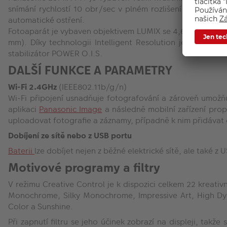
snímání rychlostí 10 obr/sec v plném rozlišení s mechan
automatické ostření.
Fotoaparát je vybaven objektivem LUMIX se 4,6x zoomem, kt
mm). Díky technologii Intelligent Resolution je k dispozi
stabilizátor POWER O.I.S.
DALŠÍ FUNKCE A PARAMETRY
Wi-Fi 2.4GHz
(IEEE802.11b/g/n)
Wi-Fi připojení usnadňuje fotografování a zároveň umožň
aplikaci
Panasonic Image
a následně mobilní zařízení prop
uploadovat fotografie a záznamy, případně k nim přidávat
Dobíjení ze sítě nebo z USB portu
Baterii
lze dobíjet nejen z běžné elektrické sítě, ale také 
Motivové programy a filtry
V režimu Creative Control je k dispozici celkem 22 kreat
Monochrome, Silky Monochrome, Impressive Art, High Dynam
Color a Sunshine.
Při zapnutí filtru se jeho účinek zobrazí na displeji, tak