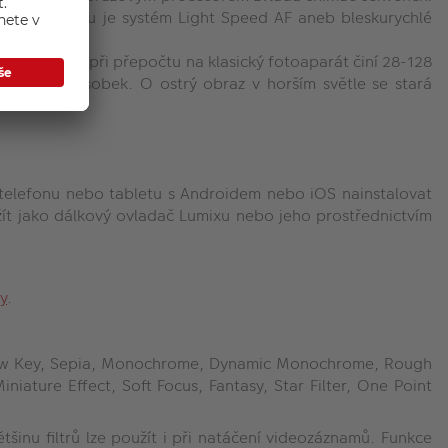
Další výhodou je systém Light Speed AF aneb bleskurychlé
zdálenosti při přepočtu na klasický fotoaparát činí 28-128
ětší na 9,1násobek. O ostrý obraz v horším světle se stará
 telefonu nebo tabletu s Androidem nebo iOS nainstalovat
užít jako dálkový ovladač Lumixu nebo jeho prostřednictvím
y
.
ey, Low Key, Sepia, Monochrome, Dynamic Monochrome, Rough
ature Effect, Soft Focus, Fantasy, Star Filter, One Point
tšinu filtrů lze použít i při natáčení videozáznamů. Funkce