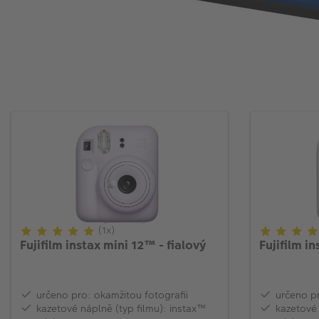
(1x)
Fujifilm instax mini 12™ - fialový
Fujifilm in
určeno pro: okamžitou fotografii
určeno pr
kazetové náplně (typ filmu): instax™
kazetové 