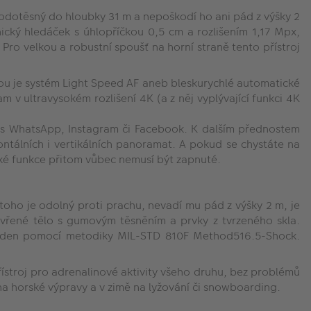
odotěsný do hloubky 31 m a nepoškodí ho ani pád z výšky 2
ický hledáček s úhlopříčkou 0,5 cm a rozlišením 1,17 Mpx,
ro velkou a robustní spoušť na horní straně tento přístroj
dou je systém Light Speed AF aneb bleskurychlé automatické
m v ultravysokém rozlišení 4K (a z něj vyplývající funkci 4K
řes WhatsApp, Instagram či Facebook. K dalším přednostem
zontálních i vertikálních panoramat. A pokud se chystáte na
ické funkce přitom vůbec nemusí být zapnuté.
oho je odolný proti prachu, nevadí mu pád z výšky 2 m, je
avřené tělo s gumovým těsněním a prvky z tvrzeného skla.
roveden pomocí metodiky MIL-STD 810F Method516.5-Shock.
stroj pro adrenalinové aktivity všeho druhu, bez problémů
 na horské výpravy a v zimě na lyžování či snowboarding.