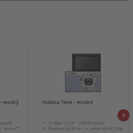
 - modrý
Yashica Tank - modrá
ografii
12 Mpx 1/2,8 " CMOS snímač
): instax™
‎Rychlost až 10 sn./s, video až 4K/30p