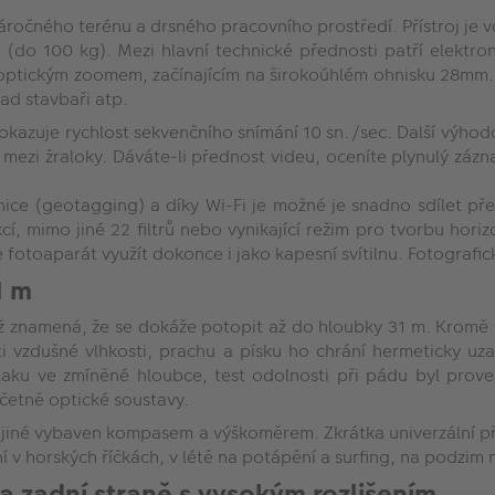
ročného terénu a drsného pracovního prostředí. Přístroj je v
 (do 100 kg). Mezi hlavní technické přednosti patří elektron
optickým zoomem, začínajícím na širokoúhlém ohnisku 28mm. P
lad stavbaři atp.
okazuje rychlost sekvenčního snímání 10 sn./sec. Další výho
 mezi žraloky. Dáváte-li přednost videu, oceníte plynulý zázna
dnice (geotagging) a díky Wi-Fi je možné je snadno sdílet p
í, mimo jiné 22 filtrů nebo vynikající režim pro tvorbu hori
ze fotoaparát využít dokonce i jako kapesní svítilnu. Fotograf
1 m
ož znamená, že se dokáže potopit až do hloubky 31 m. Kromě t
ti vzdušné vlhkosti, prachu a písku ho chrání hermeticky uz
 tlaku ve zmíněné hloubce, test odolnosti při pádu byl p
četně optické soustavy.
jiné vybaven kompasem a výškoměrem. Zkrátka univerzální pří
ní v horských říčkách, v létě na potápění a surfing, na podzim
na zadní straně s vysokým rozlišením