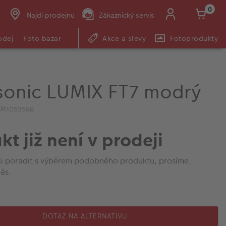
0
Najdi prodejnu
Zákaznický servis
odej
Foto bazar
Akce a slevy
Fotoprodukty
sonic LUMIX FT7 modrý
IM1053588
kt již není v prodeji
li poradit s výběrem podobného produktu, prosíme,
ás.
DOTAZ NA ALTERNATIVU