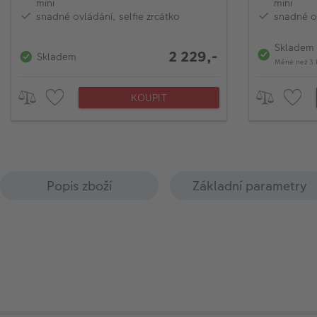
mini
mini
snadné ovládání, selfie zrcátko
snadné ov
Skladem
2 229,-
Skladem
Méně než 3 
KOUPIT
Popis zboží
Základní parametry