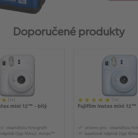
Doporučené produkty
(1x)
(1x)
stax mini 12™ - bílý
Fujifilm instax mini 12™
o: okamžitou fotografii
určeno pro: okamžitou fot
náplně (typ filmu): instax™
kazetové náplně (typ filmu