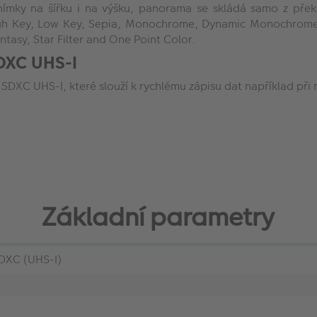
mky na šířku i na výšku, panorama se skládá samo z překr
ys, High Key, Low Key, Sepia, Monochrome, Dynamic Monochro
tasy, Star Filter and One Point Color.
SDXC UHS-I
SDXC UHS-I, které slouží k rychlému zápisu dat například při
Základní parametry
XC (UHS-I)