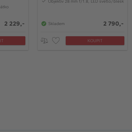
Objektiv 28 mm f/1.8, LED světlo/blesk
cátko
2 229,-
2 790,-
Skladem
IT
KOUPIT