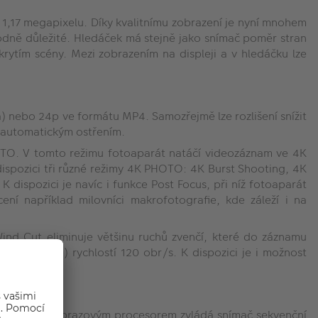
 1,17 megapixelu. Díky kvalitnímu zobrazení je nyní mnohem
hodně důležité. Hledáček má stejně jako snímač poměr stran
krytím scény. Mezi zobrazením na displeji a v hledáčku lze
) nebo 24p ve formátu MP4. Samozřejmě lze rozlišení snížit
 automatickým ostřením.
HOTO. V tomto režimu fotoaparát natáčí videozáznam ve 4K
dispozici tři různé režimy 4K PHOTO: 4K Burst Shooting, 4K
 dispozici je navíc i funkce Post Focus, při níž fotoaparát
í například milovníci makrofotografie, kde záleží i na
ind Cut eliminuje většinu ruchů zvenčí, které do záznamu
D (1280x720) rychlostí 120 obr/s. K dispozici je i možnost
kombinaci s obrazovým procesorem zvládá snímač sekvenční