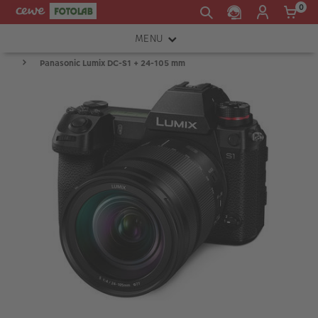
0
MENU
Panasonic Lumix DC-S1 + 24-105 mm
FOTOAPARÁTY
OBJEKTIVY
ATELIÉR
INSTAX™
TISKÁRNY A SKENERY
FOTOBRAŠNY
PŘÍSLUŠENSTVÍ
RÁMEČKY
FOTOALBA