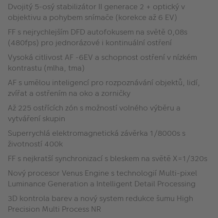
Dvojitý 5-osý stabilizátor II generace 2 + optický v
objektivu a pohybem snímače (korekce až 6 EV)
FF s nejrychlejším DFD autofokusem na světě 0,08s
(480fps) pro jednorázové i kontinuální ostření
Vysoká citlivost AF -6EV a schopnost ostření v nízkém
kontrastu (mlha, tma)
AF s umělou inteligencí pro rozpoznávání objektů, lidí,
zvířat a ostřením na oko a zorničky
Až 225 ostřících zón s možností volného výběru a
vytváření skupin
Superrychlá elektromagnetická závěrka 1/8000s s
životností 400k
FF s nejkratší synchronizací s bleskem na světě X=1/320s
Nový procesor Venus Engine s technologií Multi-pixel
Luminance Generation a Intelligent Detail Processing
3D kontrola barev a nový system redukce šumu High
Precision Multi Process NR