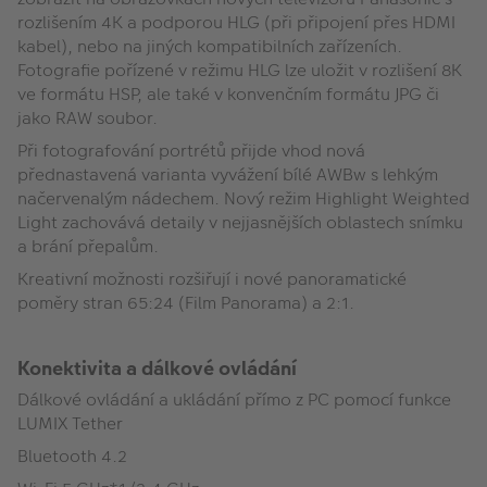
rozlišením 4K a podporou HLG (při připojení přes HDMI
kabel), nebo na jiných kompatibilních zařízeních.
Fotografie pořízené v režimu HLG lze uložit v rozlišení 8K
ve formátu HSP, ale také v konvenčním formátu JPG či
jako RAW soubor.
Při fotografování portrétů přijde vhod nová
přednastavená varianta vyvážení bílé AWBw s lehkým
načervenalým nádechem. Nový režim Highlight Weighted
Light zachovává detaily v nejjasnějších oblastech snímku
a brání přepalům.
Kreativní možnosti rozšiřují i nové panoramatické
poměry stran 65:24 (Film Panorama) a 2:1.
Konektivita a dálkové ovládání
Dálkové ovládání a ukládání přímo z PC pomocí funkce
LUMIX Tether
Bluetooth 4.2