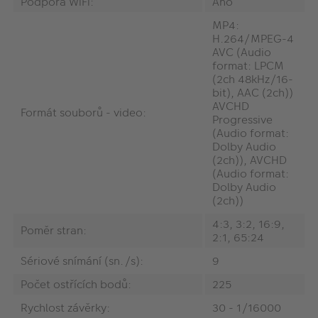
Podpora WiFi:
Ano
MP4:
H.264/MPEG-4
AVC (Audio
format: LPCM
(2ch 48kHz/16-
bit), AAC (2ch))
AVCHD
Formát souborů - video:
Progressive
(Audio format:
Dolby Audio
(2ch)), AVCHD
(Audio format:
Dolby Audio
(2ch))
4:3, 3:2, 16:9,
Poměr stran:
2:1, 65:24
Sériové snímání (sn./s):
9
Počet ostřících bodů:
225
Rychlost závěrky:
30 - 1/16000