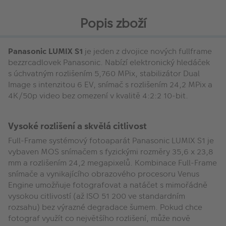
Popis zboží
Panasonic LUMIX S1
je jeden z dvojice nových fullframe
bezzrcadlovek Panasonic. Nabízí elektronický hledáček
s úchvatným rozlišením 5,760 MPix, stabilizátor Dual
Image s intenzitou 6 EV, snímač s rozlišením 24,2 MPix a
4K/50p video bez omezení v kvalitě 4:2:2 10-bit.
Vysoké rozlišení a skvělá citlivost
Full-Frame systémový fotoaparát Panasonic LUMIX S1 je
vybaven MOS snímačem s fyzickými rozměry 35,6 x 23,8
mm a rozlišením 24,2 megapixelů. Kombinace Full-Frame
snímače a vynikajícího obrazového procesoru Venus
Engine umožňuje fotografovat a natáčet s mimořádně
vysokou citlivostí (až ISO 51 200 ve standardním
rozsahu) bez výrazné degradace šumem. Pokud chce
fotograf využít co největšího rozlišení, může nově