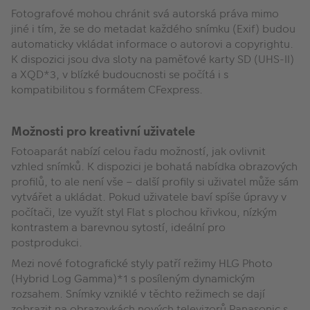
Fotografové mohou chránit svá autorská práva mimo
jiné i tím, že se do metadat každého snímku (Exif) budou
automaticky vkládat informace o autorovi a copyrightu.
K dispozici jsou dva sloty na paměťové karty SD (UHS-II)
a XQD*3, v blízké budoucnosti se počítá i s
kompatibilitou s formátem CFexpress.
Možnosti pro kreativní uživatele
Fotoaparát nabízí celou řadu možností, jak ovlivnit
vzhled snímků. K dispozici je bohatá nabídka obrazových
profilů, to ale není vše – další profily si uživatel může sám
vytvářet a ukládat. Pokud uživatele baví spíše úpravy v
počítači, lze využít styl Flat s plochou křivkou, nízkým
kontrastem a barevnou sytostí, ideální pro
postprodukci.
Mezi nové fotografické styly patří režimy HLG Photo
(Hybrid Log Gamma)*1 s posíleným dynamickým
rozsahem. Snímky vzniklé v těchto režimech se dají
zobrazit na obrazovkách nových televizorů Panasonic s