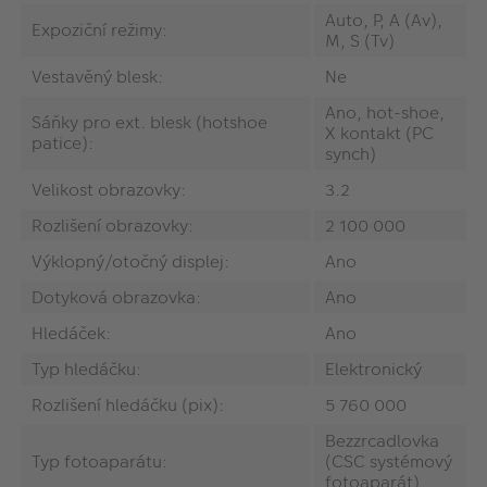
Auto, P, A (Av),
Expoziční režimy:
M, S (Tv)
Vestavěný blesk:
Ne
Ano, hot-shoe,
Sáňky pro ext. blesk (hotshoe
X kontakt (PC
patice):
synch)
Velikost obrazovky:
3.2
Rozlišení obrazovky:
2 100 000
Výklopný/otočný displej:
Ano
Dotyková obrazovka:
Ano
Hledáček:
Ano
Typ hledáčku:
Elektronický
Rozlišení hledáčku (pix):
5 760 000
Bezzrcadlovka
Typ fotoaparátu:
(CSC systémový
fotoaparát)