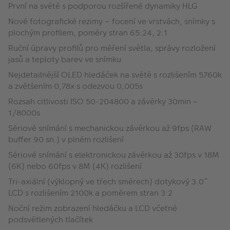
První na světě s podporou rozšířené dynamiky HLG
Nové fotografické reżimy – focení ve vrstvách, snímky s
plochým profilem, poměry stran 65:24, 2:1
Ruční úpravy profilů pro měření světla, správy rozložení
jasů a teploty barev ve snímku
Nejdetailnější OLED hledáček na světě s rozlišením 5760k
a zvětšením 0,78x s odezvou 0,005s
Rozsah citlivosti ISO 50-204800 a závěrky 30min –
1/8000s
Sériové snímání s mechanickou závěrkou až 9fps (RAW
buffer 90 sn.) v plném rozlišení
Sériové snímání s elektronickou závěrkou až 30fps v 18M
(6K) nebo 60fps v 8M (4K) rozlišení
Tri-axiální (výklopný ve třech směrech) dotykový 3.0“
LCD s rozlišením 2100k a poměrem stran 3:2
Noční režim zobrazení hledáčku a LCD včetně
podsvětlených tlačítek