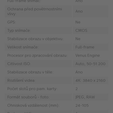
Full-frame snímač:
Ano
Ochrana před povětrnostními
Ano
vlivy:
GPS:
Ne
Typ snímače:
CMOS
Stabilizace obrazu v objektivu:
Ne
Velikost snímače:
Full-frame
Procesor pro zpracování obrazu:
Venus Engine
Citlivost ISO:
Auto, 50-51 200
Stabilizace obrazu v těle:
Ano
Rozlišení videa:
4K: 3840 x 2160
Počet slotů pro pam. karty:
2
Formát souborů - foto:
JPEG, RAW
Ohnisková vzdálenost (mm):
24-105