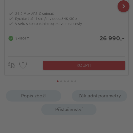
24,2 Mpx APS-C snímač
Rychlost až 11 sn. /s, video až 4K/30p
V setu s kompaktním objektivem na cesty
26 990,-
Skladem
KOUPIT
Popis zboží
Základní parametry
Příslušenství