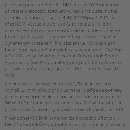
připojení přes standardní HDMI. V roce 2019 dostanou
uživatelé k dispozici softwarový klíč, jímž bude možné
odemknout možnost natáčet 4K 60/50p 4:2:2 10-bit
přes HDMI výstup a 30p/25p/24p ve 4:2:2 10-bit i
interně. Po této softwarové aktualizaci bude možné ve
fotoaparátu využít i standard V Log s profesionálním
dynamickým rozsahem. Pro záznam ve 4K/60p a pro
funkci High Speed Video platí časová omezení, 4K/30p
a Full HD lze natáčet bez omezení. Funkce High Speed
Video umožňuje 2x zpomalený pohyb při 60 sn/s ve 4K,
případně až 6x zpomalení ve Full HD s frekvencí až 180
sn/s.
K dispozici je i linkový vstup pro 3,5 mm mikrofon a
rovněž 3,5 mm výstup pro sluchátka. V případě potřeby
je možné vylepšit zvuk pomocí mikrofonního adaptéru
DMW-XLR1 v patici pro externí blesk. Do něj lze připojit
profesionální mikrofony a další zdroje s konektorem XLR.
Plnohodnotný HDMI konektor lze bezpečně přichytit k
těle S1 přes přiložený adaptér a zabránit tak nechtěnému