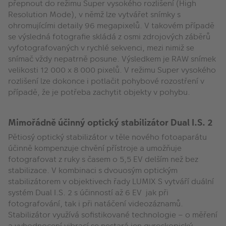
přepnout do režimu Super vysokého rozlišení (High
Resolution Mode), v němž lze vytvářet snímky s
ohromujícími detaily 96 megapixelů. V takovém případě
se výsledná fotografie skládá z osmi zdrojových záběrů
vyfotografovaných v rychlé sekvenci, mezi nimiž se
snímač vždy nepatrně posune. Výsledkem je RAW snímek
velikosti 12 000 x 8 000 pixelů. V režimu Super vysokého
rozlišení lze dokonce i potlačit pohybové rozostření v
případě, že je potřeba zachytit objekty v pohybu.
Mimořádně účinný optický stabilizátor Dual I.S. 2
Pětiosý optický stabilizátor v těle nového fotoaparátu
účinně kompenzuje chvění přístroje a umožňuje
fotografovat z ruky s časem o 5,5 EV delším než bez
stabilizace. V kombinaci s dvouosým optickým
stabilizátorem v objektivech řady LUMIX S vytváří duální
systém Dual I.S. 2 s účinností až 6 EV jak při
fotografování, tak i při natáčení videozáznamů.
Stabilizátor využívá sofistikované technologie – o měření
a vyhodnocení vibrací se nestará jen gyroskopický