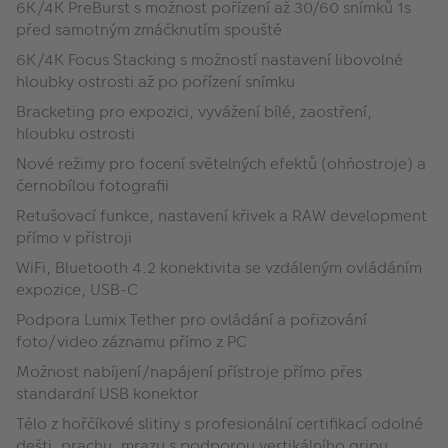
6K/4K PreBurst s možnost pořízení až 30/60 snímků 1s
před samotným zmáčknutím spouště
6K/4K Focus Stacking s možností nastavení libovolné
hloubky ostrosti až po pořízení snímku
Bracketing pro expozici, vyvážení bílé, zaostření,
hloubku ostrosti
Nové režimy pro focení světelných efektů (ohňostroje) a
černobílou fotografii
Retušovací funkce, nastavení křivek a RAW development
přímo v přístroji
WiFi, Bluetooth 4.2 konektivita se vzdáleným ovládáním
expozice, USB-C
Podpora Lumix Tether pro ovládání a pořizování
foto/video záznamu přímo z PC
Možnost nabíjení/napájení přístroje přímo přes
standardní USB konektor
Tělo z hořčíkové slitiny s profesionální certifikací odolné
dešti, prachu, mrazu s podporou vertikálního gripu