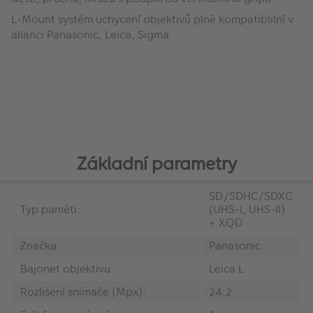
L-Mount systém uchycení objektivů plně kompatiblilní v
alianci Panasonic, Leica, Sigma
Základní parametry
SD/SDHC/SDXC
Typ paměti:
(UHS-I, UHS-II)
+ XQD
Značka:
Panasonic
Bajonet objektivu:
Leica L
Rozlišení snímače (Mpx):
24.2