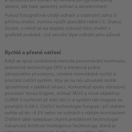
senzor, ale také samotný snímač a akcelerometr.
Pokud fotografové chtějí odhalit a odstranit zdroj či
příčinu chvění, mohou využít speciální režim I.S. Status
Scope, v němž se na displeji zobrazí míra chvění v
grafické podobě, což umožní lépe odhalit jeho původ.
Rychlé a přesné ostření
Když se spojí osvědčená metoda porovnávání kontrastu,
jedinečná technologie DFD a blesková práce
obrazového procesoru, vznikne mimořádně rychlý a
precizní ostřící systém. Aby se na něj uživatelé mohli
spolehnout v jakékoli situaci, komunikují spolu obrazový
procesor Venus Engine, snímač MOS a nové objektivy
LUMIX S rychlostí až 480 obr/s a systém tak reaguje za
pouhých 0,08 s. Ostřící technologie funguje i při slabém
světle až do -6 EV nebo ve scénách s nízkým kontrastem.
Ostření dále vylepšuje chytrá prediktivní technologie
Advanced Artificial Intelligence Technology, která je