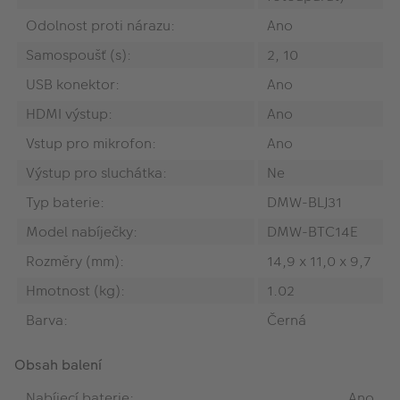
Odolnost proti nárazu:
Ano
Samospoušť (s):
2, 10
USB konektor:
Ano
HDMI výstup:
Ano
Vstup pro mikrofon:
Ano
Výstup pro sluchátka:
Ne
Typ baterie:
DMW-BLJ31
Model nabíječky:
DMW-BTC14E
Rozměry (mm):
14,9 x 11,0 x 9,7
Hmotnost (kg):
1.02
Barva:
Černá
Obsah balení
Nabíjecí baterie:
Ano