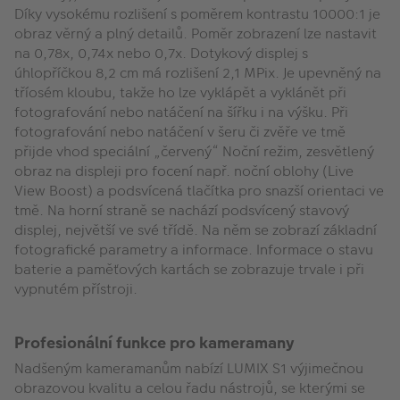
Díky vysokému rozlišení s poměrem kontrastu 10000:1 je
obraz věrný a plný detailů. Poměr zobrazení lze nastavit
na 0,78x, 0,74x nebo 0,7x. Dotykový displej s
úhlopříčkou 8,2 cm má rozlišení 2,1 MPix. Je upevněný na
tříosém kloubu, takže ho lze vyklápět a vyklánět při
fotografování nebo natáčení na šířku i na výšku. Při
fotografování nebo natáčení v šeru či zvěře ve tmě
přijde vhod speciální „červený“ Noční režim, zesvětlený
obraz na displeji pro focení např. noční oblohy (Live
View Boost) a podsvícená tlačítka pro snazší orientaci ve
tmě. Na horní straně se nachází podsvícený stavový
displej, největší ve své třídě. Na něm se zobrazí základní
fotografické parametry a informace. Informace o stavu
baterie a paměťových kartách se zobrazuje trvale i při
vypnutém přístroji.
Profesionální funkce pro kameramany
Nadšeným kameramanům nabízí LUMIX S1 výjimečnou
obrazovou kvalitu a celou řadu nástrojů, se kterými se