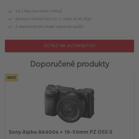
24,2 Mpx full-frame snímač
Rychlost snímání až 9 sn./s video až 4K/60p
S objektivem pro široké spektrum využití
DOTAZ NA ALTERNATIVU
Doporučené produkty
AKCE
Sony Alpha A6400a + 16-50mm PZ OSS II