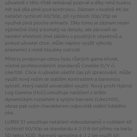
uživatelé v této třídě setkávají poprvé a díky nimž budou
mít svá díla plně pod kontrolou. Záznam v kvalitě 4K lze
natáčet rychlostí 60/50p, při rychlosti 30p/25p se
využívá plná plocha snímače. Díky tomu je záznam nejen
výjimečně čistý a bohatý na detaily, ale zároveň se
nemění efektivní úhel záběru u použitých objektivů a
pokud uživatel chce, může naplno využít výhody
pramenící z nízké hloubky ostrosti.
Přístroj podporuje celou řadu různých gama křivek,
včetně profesionálních standardů Cinelike D/V či
Like709. Chce-li uživatel ušetřit čas při zpracování, může
využít nový režim se slabším kontrastem a barevnou
sytostí, který nabízí univerzální využití. Nový profil Hybrid
Log Gamma (HLG) umožňuje natáčení s širším
dynamickým rozsahem a sytými barvami (Like2100),
obraz pak svým charakterem odpovídá vidění lidského
oka.
LUMIX S1 umožňuje natáčení videozáznamů v rozlišení 4K
rychlostí 60/50p ve standardu 4:2:0 8-bit přímo na kartu
SD nebo XQD. Barevný sampling 4:2:2 lze využít při