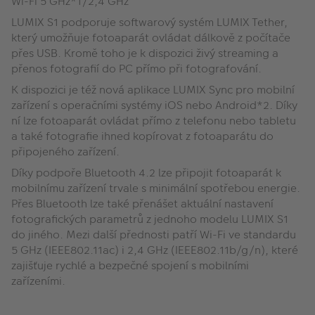
Wi-Fi 5 GHz*1/2,4 GHz
LUMIX S1 podporuje softwarový systém LUMIX Tether,
který umožňuje fotoaparát ovládat dálkově z počítače
přes USB. Kromě toho je k dispozici živý streaming a
přenos fotografií do PC přímo při fotografování.
K dispozici je též nová aplikace LUMIX Sync pro mobilní
zařízení s operačními systémy iOS nebo Android*2. Díky
ní lze fotoaparát ovládat přímo z telefonu nebo tabletu
a také fotografie ihned kopírovat z fotoaparátu do
připojeného zařízení.
Díky podpoře Bluetooth 4.2 lze připojit fotoaparát k
mobilnímu zařízení trvale s minimální spotřebou energie.
Přes Bluetooth lze také přenášet aktuální nastavení
fotografických parametrů z jednoho modelu LUMIX S1
do jiného. Mezi další přednosti patří Wi-Fi ve standardu
5 GHz (IEEE802.11ac) i 2,4 GHz (IEEE802.11b/g/n), které
zajišťuje rychlé a bezpečné spojení s mobilními
zařízeními.