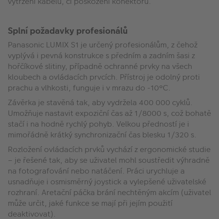
vytržení kabelu, či poškození konektoru.
Splní požadavky profesionálů
Panasonic LUMIX S1 je určený profesionálům, z čehož
vyplývá i pevná konstrukce s předním a zadním šasi z
hořčíkové slitiny, případně ochranné prvky na všech
kloubech a ovládacích prvcích. Přístroj je odolný proti
prachu a vlhkosti, funguje i v mrazu do -10°C.
Závěrka je stavěná tak, aby vydržela 400 000 cyklů.
Umožňuje nastavit expoziční čas až 1/8000 s, což bohatě
stačí i na hodně rychlý pohyb. Velkou předností je i
mimořádně krátký synchronizační čas blesku 1/320 s.
Rozložení ovládacích prvků vychází z ergonomické studie
– je řešené tak, aby se uživatel mohl soustředit výhradně
na fotografování nebo natáčení. Práci urychluje a
usnadňuje i osmisměrný joystick a vylepšené uživatelské
rozhraní. Aretační páčka brání nechtěným akcím (uživatel
může určit, jaké funkce se mají při jejím použití
deaktivovat).