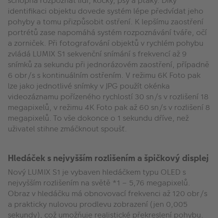
schopná rozpoznat lidi, kočky, psy a ptáky. Díky
identifikaci objektu dovede systém lépe předvídat jeho
pohyby a tomu přizpůsobit ostření. K lepšímu zaostření
portrétů zase napomáhá systém rozpoznávání tváře, očí
a zorniček. Při fotografování objektů v rychlém pohybu
zvládá LUMIX S1 sekvenční snímání s frekvencí až 9
snímků za sekundu při jednorázovém zaostření, případně
6 obr/s s kontinuálním ostřením. V režimu 6K Foto pak
lze jako jednotlivé snímky v JPG použít okénka
videozáznamu pořízeného rychlostí 30 sn/s v rozlišení 18
megapixelů, v režimu 4K Foto pak až 60 sn/s v rozlišení 8
megapixelů. To vše dokonce o 1 sekundu dříve, než
uživatel stihne zmáčknout spoušť.
Hledáček s nejvyšším rozlišením a špičkový displej
Nový LUMIX S1 je vybaven hledáčkem typu OLED s
nejvyšším rozlišením na světě *1 – 5,76 megapixelů.
Obraz v hledáčku má obnovovací frekvenci až 120 obr/s
a prakticky nulovou prodlevu zobrazení (jen 0,005
sekundy), což umožňuje realistické překreslení pohybu.