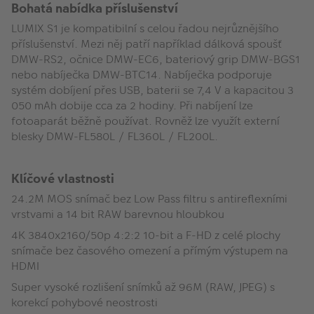
Bohatá nabídka příslušenství
LUMIX S1 je kompatibilní s celou řadou nejrůznějšího
příslušenství. Mezi něj patří například dálková spoušť
DMW-RS2, očnice DMW-EC6, bateriový grip DMW-BGS1
nebo nabíječka DMW-BTC14. Nabíječka podporuje
systém dobíjení přes USB, baterii se 7,4 V a kapacitou 3
050 mAh dobije cca za 2 hodiny. Při nabíjení lze
fotoaparát běžně používat. Rovněž lze využít externí
blesky DMW-FL580L / FL360L / FL200L.
Klíčové vlastnosti
24.2M MOS snímač bez Low Pass filtru s antireflexními
vrstvami a 14 bit RAW barevnou hloubkou
4K 3840x2160/50p 4:2:2 10-bit a F-HD z celé plochy
snímače bez časového omezení a přímým výstupem na
HDMI
Super vysoké rozlišení snímků až 96M (RAW, JPEG) s
korekcí pohybové neostrosti