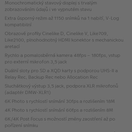
Monochromatický stavový displej s trvalým
zobrazováním údajů i ve vypnutém stavu
Extra úsporný režim až 1150 snímků na 1 nabití, V-Log
kompatibilní
Obrazové profily Cinelike D, Cinelike V, Like709,
Like2100, plnohodnotný HDMI konektor s mechanickou
aretací
Rychlo a pomalosběrná kamera 48fps – 180fps, vstup
pro externí mikrofon 3,5 jack
Duální sloty pro SD a XQD karty s podporou UHS-II a
Relay Rec, Backup Rec nebo Allocation Rec
Sluchátkový výstup 3,5 jack, podpora XLR mikrofonů
(adaptér DMW-XLR1)
6K Photo s rychlostí snímání 30fps a rozlišením 18M
4K Photo s rychlostí snímání 60fps a rozlišením 8M
6K/4K Post Focus s možností změny zaostření až po
pořízení snímku