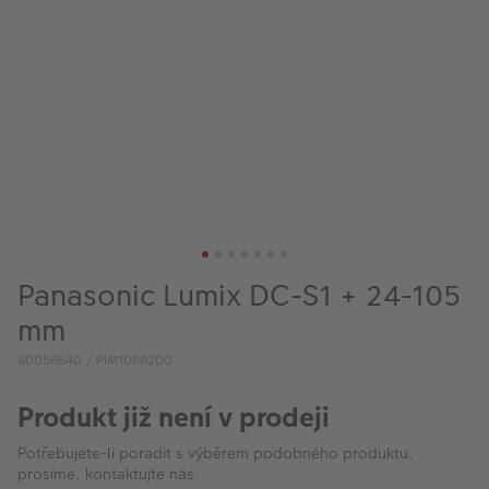
VÝPRODEJ
FOTO BAZAR
Akce a slevy
Fotoprodukty
Panasonic Lumix DC-S1 + 24-105
mm
80056640 / PIM1066200
Produkt již není v prodeji
Potřebujete-li poradit s výběrem podobného produktu,
prosíme, kontaktujte nás.