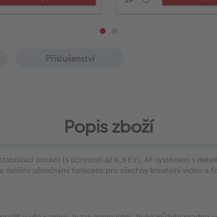
Příslušenství
Popis zboží
bilizací obrazu (s účinností až 6,5 EV), AF systémem s detek
a dalšími užitečnými funkcemi pro všechny kreativní video a 
ám prožít si vše naplno. Je tak kompaktní, že ho můžete snad