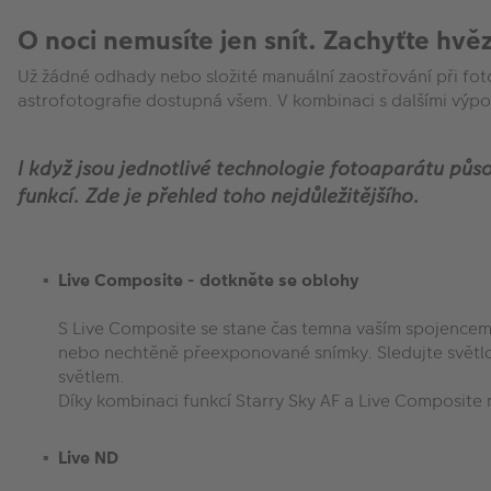
O noci nemusíte jen snít. Zachyťte hv
Už žádné odhady nebo složité manuální zaostřování při fot
astrofotografie dostupná všem. V kombinaci s dalšími výpoč
I když jsou jednotlivé technologie fotoaparátu půs
funkcí. Zde je přehled toho nejdůležitějšího.
Live Composite - dotkněte se oblohy
S Live Composite se stane čas temna vaším spojencem
nebo nechtěně přeexponované snímky. Sledujte světlo
světlem.
Díky kombinaci funkcí Starry Sky AF a Live Composite
Live ND