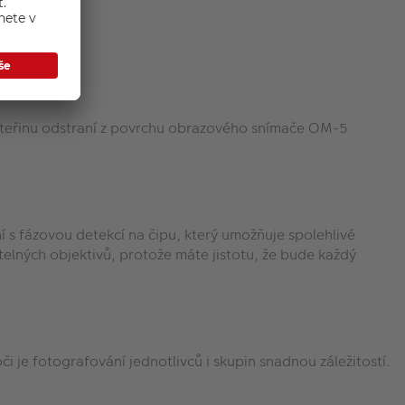
velké výbavy.
em.
 vteřinu odstraní z povrchu obrazového snímače OM-5
s fázovou detekcí na čipu, který umožňuje spolehlivé
ětelných objektivů, protože máte jistotu, že bude každý
i je fotografování jednotlivců i skupin snadnou záležitostí.