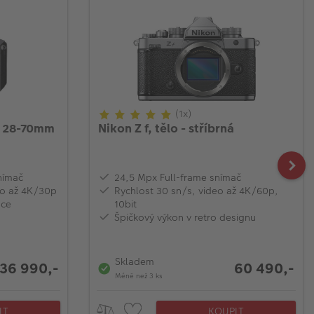
(1x)
 + 28-70mm
Nikon Z f, tělo - stříbrná
nímač
24,5 Mpx Full-frame snímač
deo až 4K/30p
Rychlost 30 sn/s, video až 4K/60p,
ace
10bit
Špičkový výkon v retro designu
Skladem
36 990,-
60 490,-
Méně než 3 ks
IT
KOUPIT