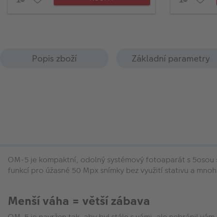
Popis zboží
Základní parametry
OM-5 je kompaktní, odolný systémový fotoaparát s 5osou sta
funkcí pro úžasné 50 Mpx snímky bez využití stativu a mnoh
Menší váha = větší zábava
OM-5 je navržen tak, aby byl stále s vámi, ale nebránil v