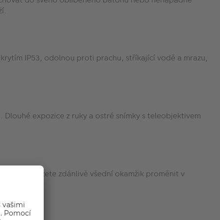
í.
krytím IP53, odolnou proti prachu, stříkající vodě a mrazu,
e. Dlouhé expozice z ruky a ostré snímky s teleobjektivem
u (ND16) můžete zdánlivě všední okamžik proměnit v