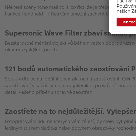
Některé scény toho mají tolik co říct, že je třeba se do nic
Funkce Handheld Hi-Res vám umožní zachytit úžasné 50MP s
Supersonic Wave Filter zbaví snímač p
Bezstarostné měnění objektivů během vašich dobrodružství
okamžitě jakýkoli prach.
121 bodů automatického zaostřování 
Soustřeďte se na ideální okamžik, ne na zaostřování. OM-
zaostřování v každé situaci a v jakémkoli prostředí. Snadno
detail vašeho příběhu správně zaostřen.
Zaostřete na to nejdůležitější. Vylepše
Fotografování lidí, na kterých vám záleží, by mělo být plné
Jediným stiskem tlačítka nebo dotykem obrazovky rozhodnět