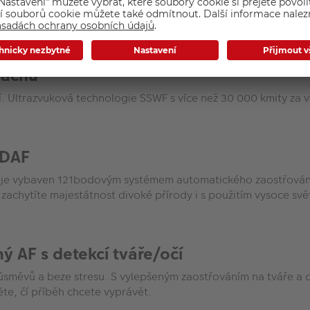
h pustit ve velkém. S OM-5 pořídíte velké snímky bez nutnosti 
nímky bez nutnosti vláčet se s těžkým fotoaparátem a stativ
rachu
. Ultrazvuková technologie SSWF s více než 30 000 kmity za
PDAF
5 je vybaven 121bodovým systémem automatického zaostřování 
 zachytíte majestátnost divoké přírody i s použitím vysoce sv
ný AF s detekcí tváře/očí
 úsměvů a beze stresu. S vylepšeným zaostřováním na tváře a oč
e, čí příběh chcete vyprávět.