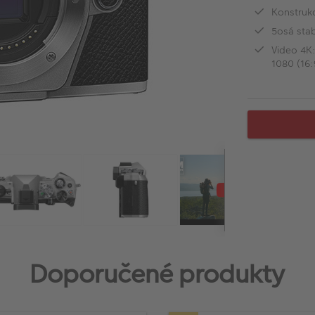
Konstrukc
5osá stab
Video 4K:
1080 (16
Doporučené produkty