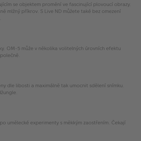
ícím se objektem promění ve fascinující plovoucí obrazy.
čně mlžný příkrov. S Live ND můžete také bez omezení
.
y. OM-5 může v několika volitelných úrovních efektu
společně.
ény dle libosti a maximálně tak umocnit sdělení snímku.
džungle.
u po umělecké experimenty s měkkým zaostřením. Čekají