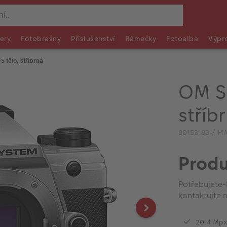
ery
Fotobrašny
Příslušenství
Rámečky
Fotoalba
Výpr
 tělo, stříbrná
OM S
stříb
80153183 / PI
Produ
Potřebujete-
kontaktujte n
20.4 Mpx 