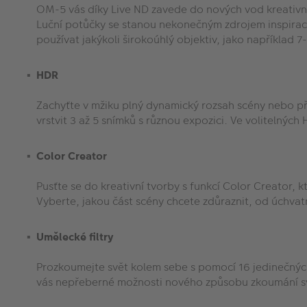
OM-5 vás díky Live ND zavede do nových vod kreativní
Luční potůčky se stanou nekonečným zdrojem inspirace
používat jakýkoli širokoúhlý objektiv, jako například
HDR
Zachyťte v mžiku plný dynamický rozsah scény nebo př
vrstvit 3 až 5 snímků s různou expozici. Ve voliteln
Color Creator
Pusťte se do kreativní tvorby s funkcí Color Creator, 
Vyberte, jakou část scény chcete zdůraznit, od úchva
Umělecké filtry
Prozkoumejte svět kolem sebe s pomocí 16 jedinečnýc
vás nepřeberné možnosti nového způsobu zkoumání s