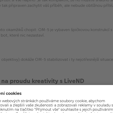
tak připraven zachytit váš příběh, ale nebude obtížnou přítěž
chto okamžiků chopit: OM-5 je vybaven špičkovou konstrukcí s 
bot, které nic nezastaví.
objektivy) dokáže OM-5 stabilizovat i ty nejotřesnější situac
 na proudu kreativity s LiveND
tenciál na maximum. Díky až čtyřem expozičním krokům efekt
ruky