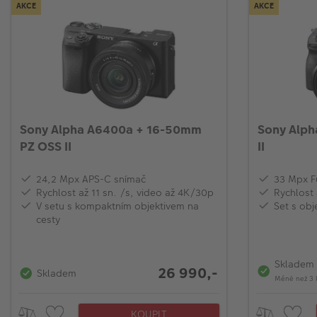
AKCE
AKCE
Sony Alpha A6400a + 16-50mm
Sony Alph
PZ OSS II
II
24,2 Mpx APS-C snímač
33 Mpx F
Rychlost až 11 sn. /s, video až 4K/30p
Rychlost 
V setu s kompaktním objektivem na
Set s obj
cesty
Skladem
26 990,-
Skladem
Méně než 3 
KOUPIT