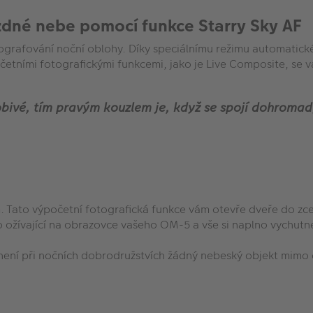
ězdné nebe pomocí funkce Starry Sky AF
ografování noční oblohy. Díky speciálnímu režimu automatické
etními fotografickými funkcemi, jako je Live Composite, se vá
obivé, tím pravým kouzlem je, když se spojí dohromad
. Tato výpočetní fotografická funkce vám otevře dveře do z
 ožívající na obrazovce vašeho OM-5 a vše si naplno vychut
 není při nočních dobrodružstvích žádný nebeský objekt mimo