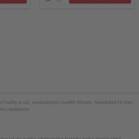
cí tváře a očí, vestavěným LiveND filtrem, Handheld Hi-Res
foto nadšence.
no schovat do svého oblíbeného batohu nebo nenápadně