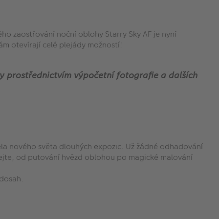
ho zaostřování noční oblohy Starry Sky AF je nyní
m otevírají celé plejády možností!
y prostřednictvím výpočetní fotografie a dalších
cela nového světa dlouhých expozic. Už žádné odhadování
nejte, od putování hvězd oblohou po magické malování
 dosah.