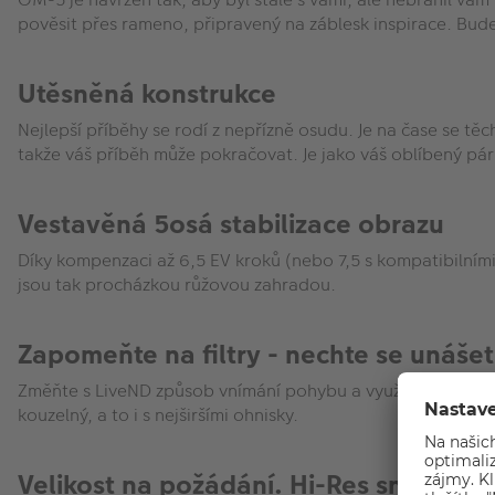
pověsit přes rameno, připravený na záblesk inspirace. Bude 
Utěsněná konstrukce
Nejlepší příběhy se rodí z nepřízně osudu. Je na čase se tě
takže váš příběh může pokračovat. Je jako váš oblíbený pár 
Vestavěná 5osá stabilizace obrazu
Díky kompenzaci až 6,5 EV kroků (nebo 7,5 s kompatibilními 
jsou tak procházkou růžovou zahradou.
Zapomeňte na filtry - nechte se unášet
Změňte s LiveND způsob vnímání pohybu a využijte jeho po
kouzelný, a to i s nejširšími ohnisky.
Velikost na požádání. Hi-Res snímky z 