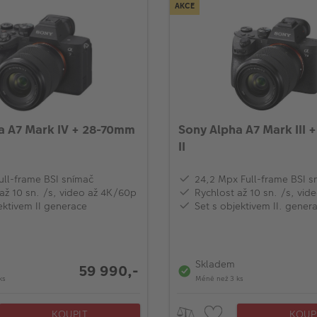
AKCE
a A7 Mark IV + 28-70mm
Sony Alpha A7 Mark III
II
ull-frame BSI snímač
24,2 Mpx Full-frame BSI s
až 10 sn. /s, video až 4K/60p
Rychlost až 10 sn. /s, vi
ektivem II generace
Set s objektivem II. gener
Skladem
59 990,-
ks
Méně než 3 ks
KOUPIT
KOUP