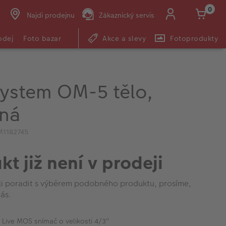
0
Najdi prodejnu
Zákaznický servis
odej
Foto bazar
Akce a slevy
Fotoprodukty
ystem OM-5 tělo,
rná
M1182745
kt již není v prodeji
li poradit s výběrem podobného produktu, prosíme,
ás.
Live MOS snímač o velikosti 4/3"