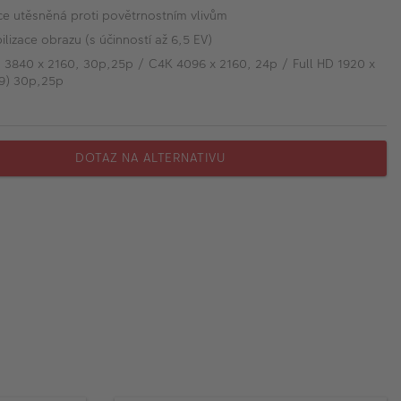
e utěsněná proti povětrnostním vlivům
ilizace obrazu (s účinností až 6,5 EV)
 3840 x 2160, 30p,25p / C4K 4096 x 2160, 24p / Full HD 1920 x
:9) 30p,25p
DOTAZ NA ALTERNATIVU