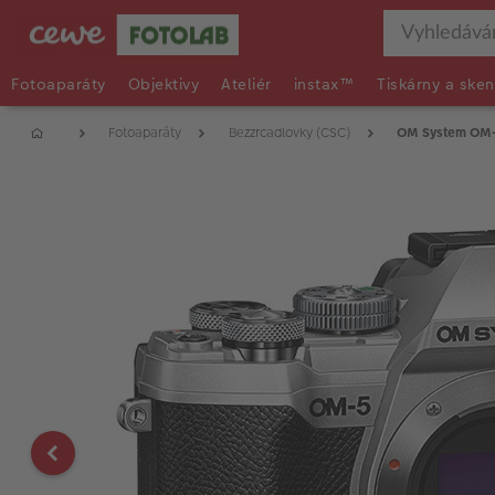
Fotoaparáty
Objektivy
Ateliér
instax™
Tiskárny a sken
Fotoaparáty
Bezzrcadlovky (CSC)
OM System OM-5