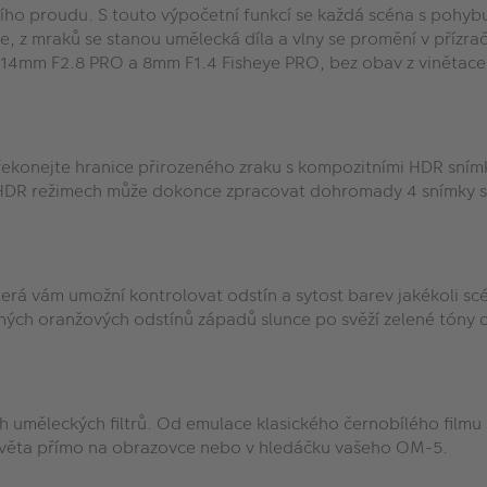
ho proudu. S touto výpočetní funkcí se každá scéna s pohybuj
, z mraků se stanou umělecká díla a vlny se promění v přízra
 7-14mm F2.8 PRO a 8mm F1.4 Fisheye PRO, bez obav z vinětace
ekonejte hranice přirozeného zraku s kompozitními HDR snímk
ých HDR režimech může dokonce zpracovat dohromady 4 snímky 
která vám umožní kontrolovat odstín a sytost barev jakékoli sc
tných oranžových odstínů západů slunce po svěží zelené tóny 
h uměleckých filtrů. Od emulace klasického černobílého film
věta přímo na obrazovce nebo v hledáčku vašeho OM-5.