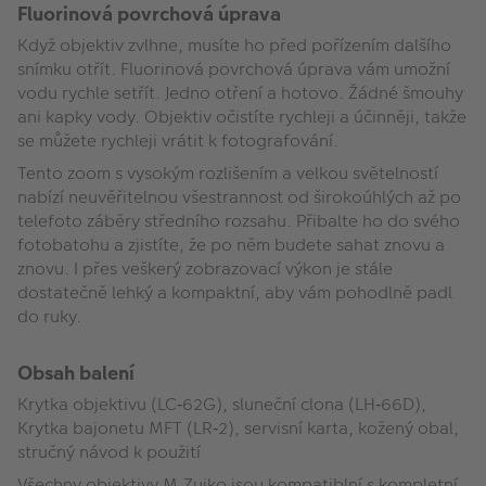
Fluorinová povrchová úprava
Když objektiv zvlhne, musíte ho před pořízením dalšího
snímku otřít. Fluorinová povrchová úprava vám umožní
vodu rychle setřít. Jedno otření a hotovo. Žádné šmouhy
ani kapky vody. Objektiv očistíte rychleji a účinněji, takže
se můžete rychleji vrátit k fotografování.
Tento zoom s vysokým rozlišením a velkou světelností
nabízí neuvěřitelnou všestrannost od širokoúhlých až po
telefoto záběry středního rozsahu. Přibalte ho do svého
fotobatohu a zjistíte, že po něm budete sahat znovu a
znovu. I přes veškerý zobrazovací výkon je stále
dostatečně lehký a kompaktní, aby vám pohodlně padl
do ruky.
Obsah balení
Krytka objektivu (LC‑62G), sluneční clona (LH‑66D),
Krytka bajonetu MFT (LR‑2), servisní karta, kožený obal,
stručný návod k použití
Všechny objektivy M.Zuiko jsou kompatiblní s kompletní