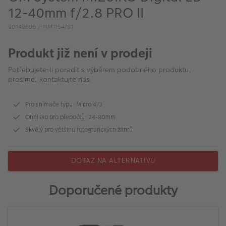
VÝPRODEJ
12-40mm f/2.8 PRO II
FOTO BAZAR
80148696 / PIM1154781
Akce a slevy
Produkt již není v prodeji
Fotoprodukty
Potřebujete-li poradit s výběrem podobného produktu,
prosíme, kontaktujte nás.
Pro snímače typu: Micro 4/3
Ohnisko pro přepočtu: 24-80mm
Skvělý pro většinu fotografických žánrů
DOTAZ NA ALTERNATIVU
Doporučené produkty