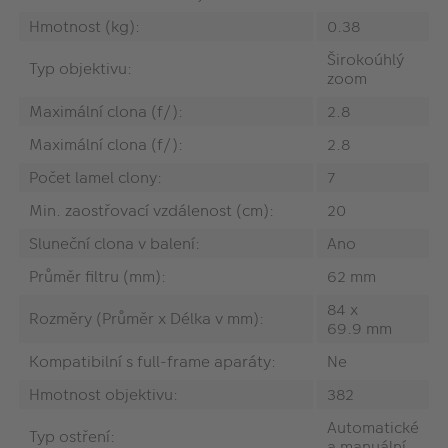
Hmotnost (kg):
0.38
Širokoúhlý
Typ objektivu:
zoom
Maximální clona (f/):
2.8
Maximální clona (f/):
2.8
Počet lamel clony:
7
Min. zaostřovací vzdálenost (cm):
20
Sluneční clona v balení:
Ano
Průměr filtru (mm):
62 mm
84 x
Rozměry (Průměr x Délka v mm):
69.9 mm
Kompatibilní s full-frame aparáty:
Ne
Hmotnost objektivu:
382
Automatické
Typ ostření:
a manuální