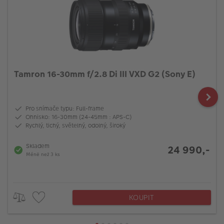
Tamron 16-30mm f/2.8 Di III VXD G2 (Sony E)
Pro snímače typu: Full-frame
Ohnisko: 16-30mm (24-45mm : APS-C)
Rychlý, tichý, světelný, odolný, široký
Skladem
24 990,-
Méně než 3 ks
KOUPIT