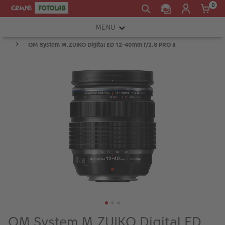
0
MENU
OM System M.ZUIKO Digital ED 12-40mm f/2.8 PRO II
FOTOAPARÁTY
OBJEKTIVY
ATELIÉR
INSTAX™
TISKÁRNY A SKENERY
FOTOBRAŠNY
PŘÍSLUŠENSTVÍ
RÁMEČKY
FOTOALBA
OM System M.ZUIKO Digital ED