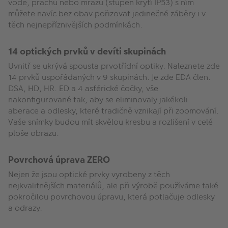
vodě, prachu nebo mrazu (stupeň krytí IP53) s ním
můžete navíc bez obav pořizovat jedinečné záběry i v
těch nejnepříznivějších podmínkách.
14 optických prvků v devíti skupinách
Uvnitř se ukrývá spousta prvotřídní optiky. Naleznete zde
14 prvků uspořádaných v 9 skupinách. Je zde EDA člen.
DSA, HD, HR. ED a 4 asférické čočky, vše
nakonfigurované tak, aby se eliminovaly jakékoli
aberace a odlesky, které tradičně vznikají při zoomování.
Vaše snímky budou mít skvělou kresbu a rozlišení v celé
ploše obrazu.
Povrchová úprava ZERO
Nejen že jsou optické prvky vyrobeny z těch
nejkvalitnějších materiálů, ale při výrobě používáme také
pokročilou povrchovou úpravu, která potlačuje odlesky
a odrazy.