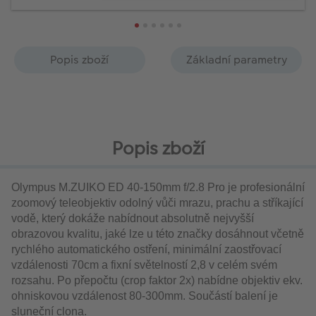
Popis zboží
Základní parametry
Popis zboží
Olympus M.ZUIKO ED 40-150mm f/2.8 Pro je profesionální
zoomový teleobjektiv odolný vůči mrazu, prachu a stříkající
vodě, který dokáže nabídnout absolutně nejvyšší
obrazovou kvalitu, jaké lze u této značky dosáhnout včetně
rychlého automatického ostření, minimální zaostřovací
vzdálenosti 70cm a fixní světelností 2,8 v celém svém
rozsahu. Po přepočtu (crop faktor 2x) nabídne objektiv ekv.
ohniskovou vzdálenost 80-300mm. Součástí balení je
sluneční clona.