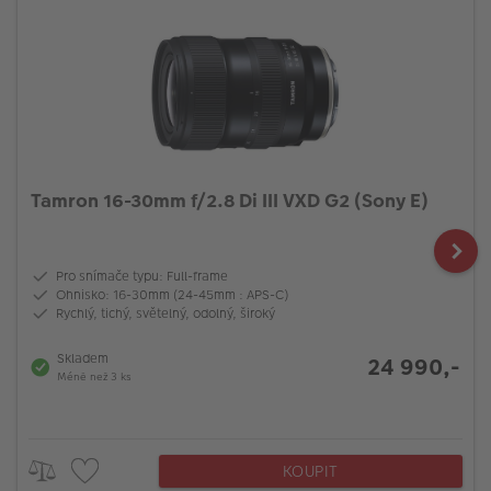
Tamron 16-30mm f/2.8 Di III VXD G2 (Sony E)
Pro snímače typu: Full-frame
Ohnisko: 16-30mm (24-45mm : APS-C)
Rychlý, tichý, světelný, odolný, široký
Skladem
24 990,-
Méně než 3 ks
KOUPIT