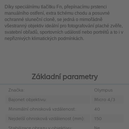
Díky speciálnímu tlačítku Fn, přepínacímu prstenci
manuálního ostření, extra tichému chodu a posuvné
ochranné sluneční cloně, se jedná o mimořádně
všestranný objektiv ideální pro fotografování plaché zvěře,
svatební obřadů, sportovních událostí nebo portrétů a to i v
nepřiznivých klimatických podmínkách.
Základní parametry
Značka:
Olympus
Bajonet objektivu:
Micro 4/3
Minimální ohnisková vzdálenost:
40
Nejdelší ohnisková vzdálenost (mm):
150
Stabilizace obrazu v objektivu:
Ne