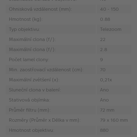
Ohnisková vzdálenost (mm):
40 - 150
Hmotnost (kg):
0.88
Typ objektivu:
Telezoom
Maximální clona (f/):
22
Maximální clona (f/):
2.8
Počet lamel clony:
9
Min. zaostřovací vzdálenost (cm):
70
Maximální zvětšení (x):
0,21x
Sluneční clona v balení:
Ano
Stativová objímka:
Ano
Průměr filtru (mm):
72 mm
Rozměry (Průměr x Délka v mm):
79 x 160 mm
Hmotnost objektivu:
880