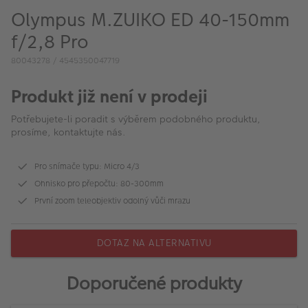
VÝPRODEJ
Olympus M.ZUIKO ED 40-150mm
FOTO BAZAR
f/2,8 Pro
80043278 / 4545350047719
Akce a slevy
Produkt již není v prodeji
Fotoprodukty
Potřebujete-li poradit s výběrem podobného produktu,
prosíme, kontaktujte nás.
Pro snímače typu: Micro 4/3
Ohnisko pro přepočtu: 80-300mm
První zoom teleobjektiv odolný vůči mrazu
DOTAZ NA ALTERNATIVU
Doporučené produkty