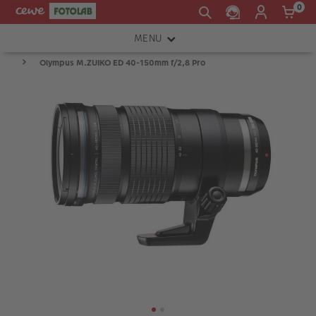
0
MENU
Olympus M.ZUIKO ED 40-150mm f/2,8 Pro
FOTOAPARÁTY
OBJEKTIVY
ATELIÉR
INSTAX™
TISKÁRNY A SKENERY
FOTOBRAŠNY
PŘÍSLUŠENSTVÍ
RÁMEČKY
FOTOALBA