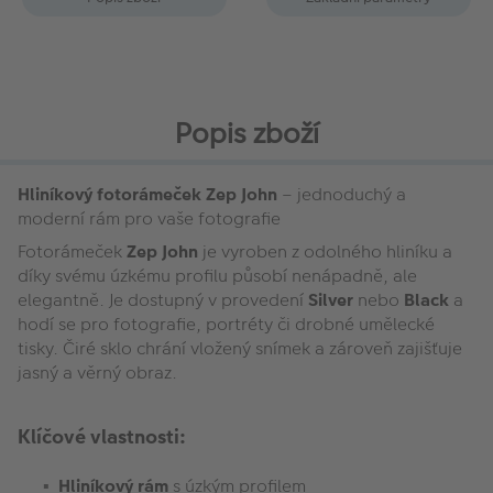
Popis zboží
Hliníkový fotorámeček Zep John
– jednoduchý a
moderní rám pro vaše fotografie
Fotorámeček
Zep John
je vyroben z odolného hliníku a
díky svému úzkému profilu působí nenápadně, ale
elegantně. Je dostupný v provedení
Silver
nebo
Black
a
hodí se pro fotografie, portréty či drobné umělecké
tisky. Čiré sklo chrání vložený snímek a zároveň zajišťuje
jasný a věrný obraz.
Klíčové vlastnosti:
Hliníkový rám
s úzkým profilem