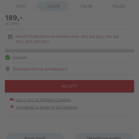
7x10
10x15
13x18
15x20
189,-
vč. DPH
MNOŽSTEVNÍ SLEVY na veškeré rámy: 10% (od 2ks), 15% (od
5ks), 20% (od 10ks)
Skladem
Dostupnost na prodejnách
KOUPIT
Nad 2 000 Kč DOPRAVA ZDARMA
Vyzvednutí na prodejně bez poplatku
Popis zboží
Základní parametry