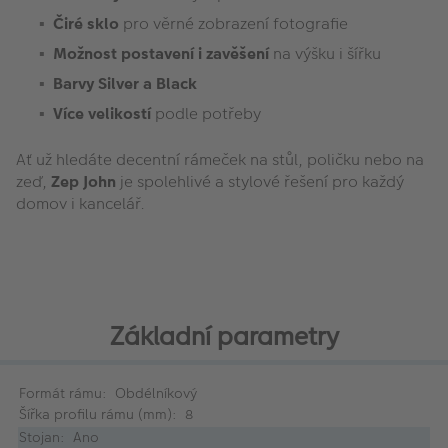
Čiré sklo
pro věrné zobrazení fotografie
Možnost postavení i zavěšení
na výšku i šířku
Barvy Silver a Black
Více velikostí
podle potřeby
Ať už hledáte decentní rámeček na stůl, poličku nebo na
zeď,
Zep John
je spolehlivé a stylové řešení pro každý
domov i kancelář.
Základní parametry
Formát rámu: Obdélníkový
Šířka profilu rámu (mm): 8
Stojan: Ano