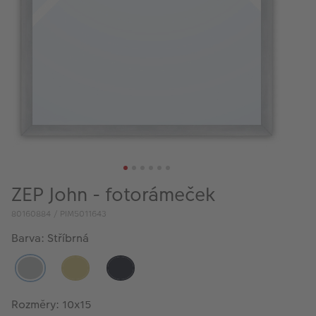
VÝPRODEJ
FOTO BAZAR
Akce a slevy
Fotoprodukty
ZEP John - fotorámeček
80160884 / PIM5011643
Barva: Stříbrná
Rozměry: 10x15