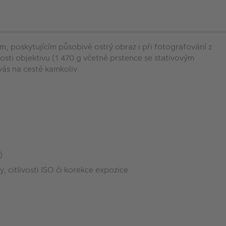
 poskytujícím působivě ostrý obraz i při fotografování z
nosti objektivu (1 470 g včetně prstence se stativovým
vás na cestě kamkoliv.
)
 citlivosti ISO či korekce expozice