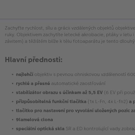
Zachyťte rychlost, sílu a grácii vzdálených objektů objek
ruky. Objektivem zachytíte letecké akrobacie, ptáky v letu i
závitem) a těžištěm blíže k tělu fotoaparátu je tento dlou
Hlavní přednosti:
nejlehčí
objektiv s pevnou ohniskovou vzdáleností 60
rychlé a přesné
automatické zaostřování
stabilizátor obrazu s účinkem až 5,5 EV
(6 EV při použ
přizpůsobitelná funkční tlačítka
(1x L-Fn, 4x L-fn2)
a p
tlačítko pro nastavení pro vyvolání uložených pozic z
9lamelová clona
speciální optická skla
SR a ED kontrolující vady zobr