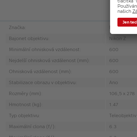
Značka:
Nikon
Bajonet objektivu:
Nikon Z
Minimální ohnisková vzdálenost:
600
Nejdelší ohnisková vzdálenost (mm):
600
Ohnisková vzdálenost (mm):
600
Stabilizace obrazu v objektivu:
Ano
Rozměry (mm):
106,5 x 278
Hmotnost (kg):
1.47
Typ objektivu:
Teleobjektiv
Maximální clona (f/):
6.3