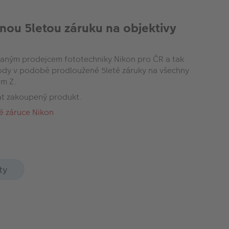
nou 5letou záruku na objektivy
ným prodejcem fototechniky Nikon pro ČR a tak
hody v podobě prodloužené 5leté záruky na všechny
em Z.
at zakoupený produkt.
é záruce Nikon
ty