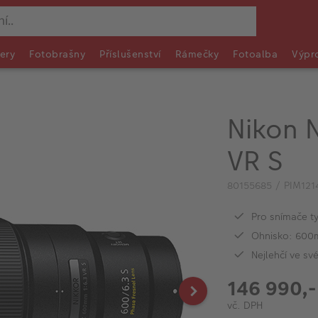
ery
Fotobrašny
Příslušenství
Rámečky
Fotoalba
Výpr
Nikon 
VR S
80155685 / PIM121
Pro snímače ty
Ohnisko: 600
Nejlehčí ve své
146 990,-
vč. DPH