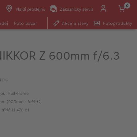
0
Najdi prodejnu
Zákaznický servis
odej
Foto bazar
Akce a slevy
Fotoprodukty
NIKKOR Z 600mm f/6.3
4176
pu: Full-frame
mm (900mm : APS-C)
 třídě (1 470 g)