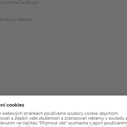
tu reflexů a závoje
totám a vlhkosti