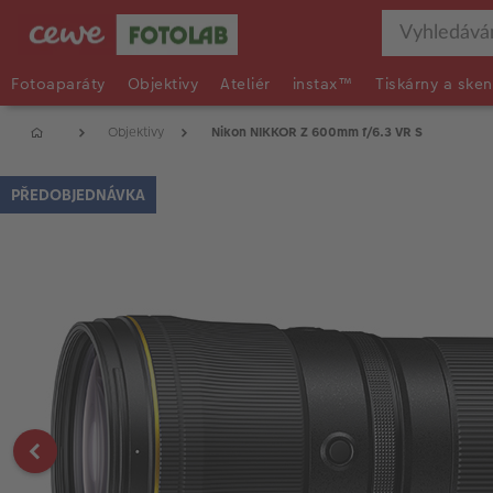
Fotoaparáty
Objektivy
Ateliér
instax™
Tiskárny a sken
Objektivy
Nikon NIKKOR Z 600mm f/6.3 VR S
PŘEDOBJEDNÁVKA