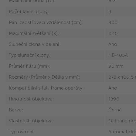
Maximální clona (f/):
6.3
Počet lamel clony:
9
Min. zaostřovací vzdálenost (cm):
400
Maximální zvětšení (x):
0,15
Sluneční clona v balení:
Ano
Typ sluneční clony:
HB-105A
Průměr filtru (mm):
95 mm
Rozměry (Průměr x Délka v mm):
278 x 106.5
Kompatibilní s full-frame aparáty:
Ano
Hmotnost objektivu:
1390
Barva:
Černá
Vlastnosti objektivu:
Ochrana prot
Typ ostření:
Automatické