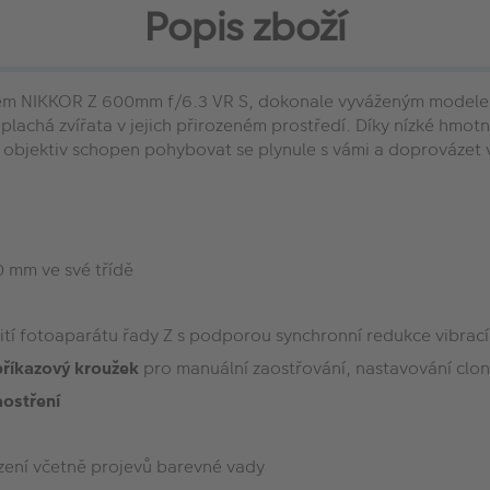
Popis zboží
tivem NIKKOR Z 600mm f/6.3 VR S, dokonale vyváženým modelem,
 plachá zvířata v jejich přirozeném prostředí. Díky nízké hmot
hý objektiv schopen pohybovat se plynule s vámi a doprovázet 
0 mm ve své třídě
ití fotoaparátu řady Z s podporou synchronní redukce vibrací
říkazový kroužek
pro manuální zaostřování, nastavování clony,
aostření
azení včetně projevů barevné vady