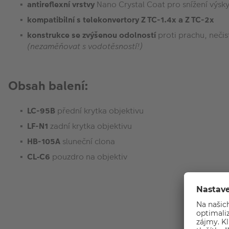
antireflexní vrstvy
Nano Crystal Coat pro snížení výsky
kompatibilní s telekonvertory Z TC-1.4x a Z TC-2x
konstrukce se zvýšenou odolností
proti prachu, nečis
(nezaměňovat s vodotěsností!)
Obsah balení:
LC-95B
přední krytka objektivu
LF-N1
zadní krytka objektivu
HB-105A
sluneční clona
CL‑C6
pouzdro na objektiv