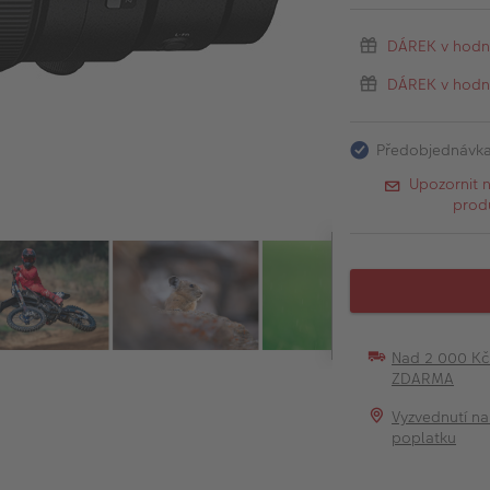
DÁREK v hodn
DÁREK v hodno
Předobjednávk
Upozornit 
prod
Nad 2 000 K
ZDARMA
Vyzvednutí na
poplatku