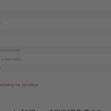
m
ompatibilní
 a manuální
a
ontakty na výrobce