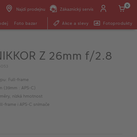
0
Najdi prodejnu
Zákaznický servis
odej
Foto bazar
Akce a slevy
Fotoprodukty
NIKKOR Z 26mm f/2.8
3053
pu: Full-frame
m (39mm : APS-C)
změry, nízká hmotnost
ull-frame i APS-C snímače