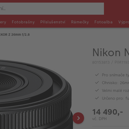
ery
Fotobrašny
Příslušenství
Rámečky
Fotoalba
Výpr
KKOR Z 26mm f/2.8
Nikon 
80153813 / PIM119
Pro snímače ty
Ohnisko: 26m
Velmi malé ro
Určeno pro: f
14 490,-
vč. DPH