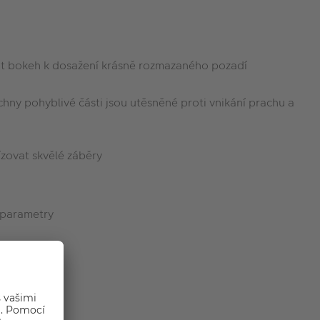
znit bokeh k dosažení krásně rozmazaného pozadí
y pohyblivé části jsou utěsněné proti vnikání prachu a
ízovat skvělé záběry
í parametry