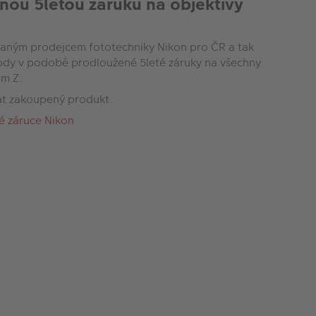
nou 5letou záruku na objektivy
ným prodejcem fototechniky Nikon pro ČR a tak
hody v podobě prodloužené 5leté záruky na všechny
em Z.
at zakoupený produkt.
é záruce Nikon