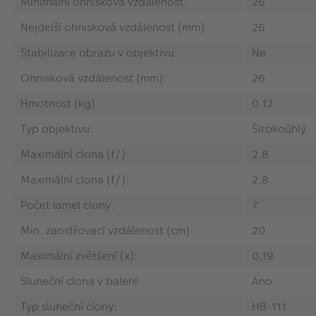
Minimální ohnisková vzdálenost:
26
Nejdelší ohnisková vzdálenost (mm):
26
Stabilizace obrazu v objektivu:
Ne
Ohnisková vzdálenost (mm):
26
Hmotnost (kg):
0.12
Typ objektivu:
Širokoúhlý
Maximální clona (f/):
2.8
Maximální clona (f/):
2.8
Počet lamel clony:
7
Min. zaostřovací vzdálenost (cm):
20
Maximální zvětšení (x):
0,19
Sluneční clona v balení:
Ano
Typ sluneční clony:
HB-111