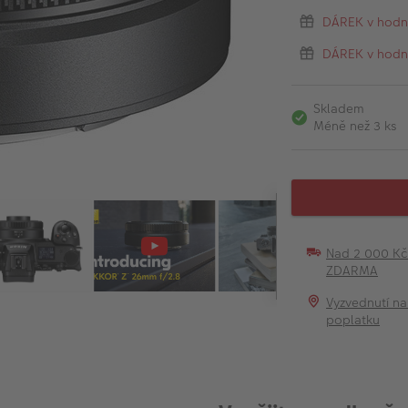
DÁREK v hodn
DÁREK v hodno
Skladem
Méně než 3 ks
Nad 2 000 K
ZDARMA
Vyzvednutí na
poplatku