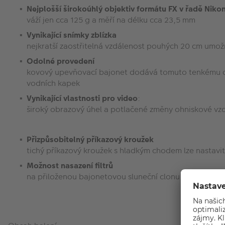
Nejplošší širokoúhlý objektiv formátu FX v řadě Niko
váží jen cca 125 g a měří na délku cca 23,5 mm
Vynikající snímky zblízka
nejkratší zaostřitelná vzdálenost pouhých 20 cm umož
Odolné provedení
kovový upevňovací bajonet dodává tomuto tenkému obj
vodních kapek
Vynikající vlastnosti pro video
:
široký obrazový úhel a potlačené změny ohniskové vzd
Přizpůsobitelný příkazový kroužek
tichý příkazový kroužek s hladkým chodem lze nastavit 
Možnost nasazení filtrů
na přiloženou bajonetovou sluneční clonu lze našroub