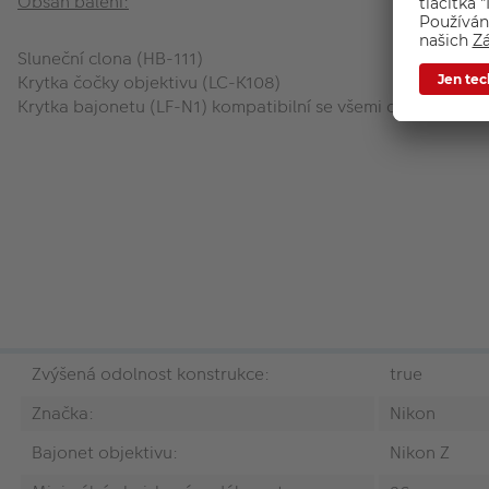
Obsah balení:
Sluneční clona (HB-111)
Krytka čočky objektivu (LC-K108)
Krytka bajonetu (LF-N1) kompatibilní se všemi objektivy u
Zvýšená odolnost konstrukce:
true
Značka:
Nikon
Bajonet objektivu:
Nikon Z