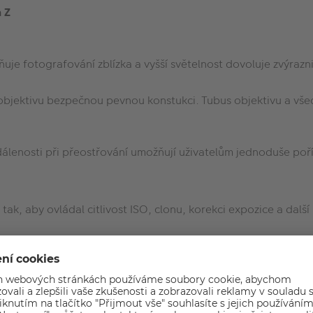
n Z
ňuje fotografování zblízka a vyšší světelnost dovoluje zvýra
ektivu bezpečnou pevnou konstukci. Tubus objektivu a všechn
álenosti při přeostřování umožňují uživatelům jednoduše poř
tak, aby ovládal citlivost ISO, clonu, korekci expozice a dalš
ovat filtry o průměru 52 mm