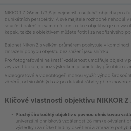
NIKKOR Z 26mm f/2,8 je nejmenší a nejlehčí objektiv pro fu
z unikátních perspektiv. A své majitele rozhodně nehodlá 
součástí balení a i samotná konstrukce objektivu je na vyso
kapek, takže s objektivem můžete fotit i za nepříznivého poča
Bajonet Nikon Z s velkým průměrem poskytuje v kombinaci se 
zmrazení pohybu objektu bez snížení jasu snímku.
Pro fotografování na kratší vzdálenost umožňuje objektiv p
zvýraznit bokeh, jehož výsledkem je umělecky působící ro
Videografové a videoblogeři mohou využít výhod širokoúhl
záběrů, od širokúhlých až po detailní záběry při rozhovore
Klíčové vlastnosti objektivu NIKKOR Z
Plochý širokoúhlý objektiv s pevnou ohniskovou vzd
univerzální ohnisková vzdálenost 26 mm (ekvivalent oh
výsledky i za nízké hladiny osvětlení a zmrazíte pohyb 