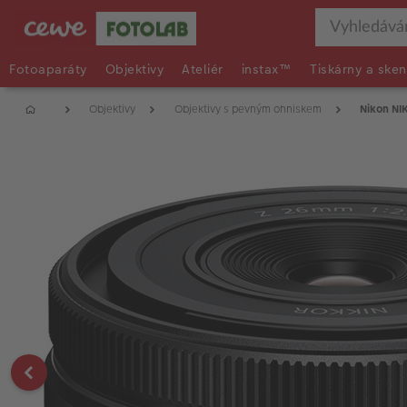
Fotoaparáty
Objektivy
Ateliér
instax™
Tiskárny a sken
Objektivy
Objektivy s pevným ohniskem
Nikon NI