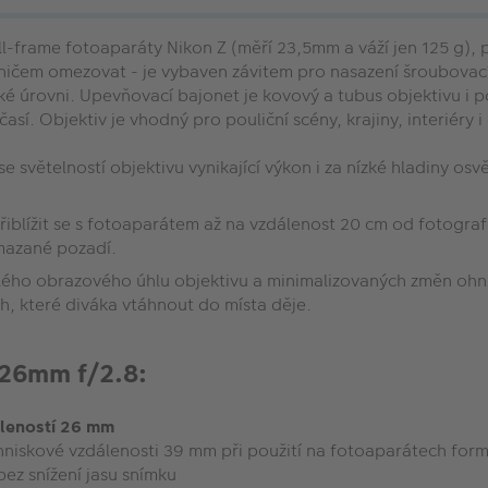
ll-frame fotoaparáty Nikon Z (měří 23,5mm a váží jen 125 g), 
v ničem omezovat - je vybaven závitem pro nasazení šroubovací
ké úrovni. Upevňovací bajonet je kovový a tubus objektivu i p
sí. Objektiv je vhodný pro pouliční scény, krajiny, interiéry i
světelností objektivu vynikající výkon i za nízké hladiny osv
řiblížit se s fotoaparátem až na vzdálenost 20 cm od fotograf
zmazané pozadí.
ého obrazového úhlu objektivu a minimalizovaných změn ohnis
ch, které diváka vtáhnout do místa děje.
 26mm f/2.8:
áleností 26 mm
niskové vzdálenosti 39 mm při použití na fotoaparátech formát
bez snížení jasu snímku