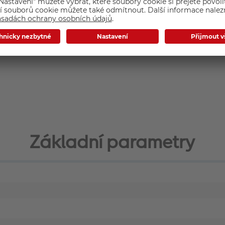
rčenými pro bezzrcadlovky řady Nikon Z
Základní parametry