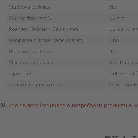
Stativová objímka:
Ne
Průměr filtru (mm):
52 mm
Rozměry (Průměr x Délka v mm):
23.5 x 70 m
Kompatibilní s full-frame aparáty:
Ano
Hmotnost objektivu:
125
Vlastnosti objektivu:
Full-frame k
Typ ostření:
Automatické
Zoom nebo pevná optika:
Pevná optik
Zde najdete informace o bezpečnosti produktu a k