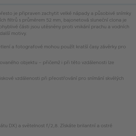
přesto je připraven zachytit velké nápady a působivé snímky
ch filtrů s průměrem 52 mm, bajonetová sluneční clona je
ohyblivé části jsou utěsněny proti vnikání prachu a vodních
 další motivy.
ětlení a fotografové mohou použít kratší časy závěrky pro
ovaného objektu – přičemž i při této vzdálenosti lze
kové vzdálenosti při přeostřování pro snímání skvělých
u DX) a světelnost f/2,8. Získáte brilantní a ostré