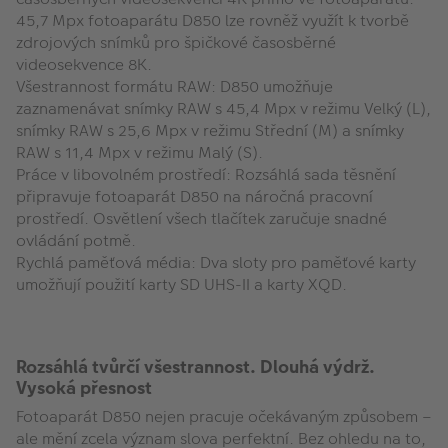
45,7 Mpx fotoaparátu D850 lze rovněž využít k tvorbě
zdrojových snímků pro špičkové časosběrné
videosekvence 8K.
Všestrannost formátu RAW:
D850 umožňuje
zaznamenávat snímky RAW s 45,4 Mpx v režimu Velký (L),
snímky RAW s 25,6 Mpx v režimu Střední (M) a snímky
RAW s 11,4 Mpx v režimu Malý (S).
Práce v libovolném prostředí:
Rozsáhlá sada těsnění
připravuje fotoaparát D850 na náročná pracovní
prostředí. Osvětlení všech tlačítek zaručuje snadné
ovládání potmě.
Rychlá paměťová média:
Dva sloty pro paměťové karty
umožňují použití karty SD UHS-II a karty XQD.
Rozsáhlá tvůrčí všestrannost. Dlouhá výdrž.
Vysoká přesnost
Fotoaparát D850 nejen pracuje očekávaným způsobem –
ale mění zcela význam slova perfektní. Bez ohledu na to,