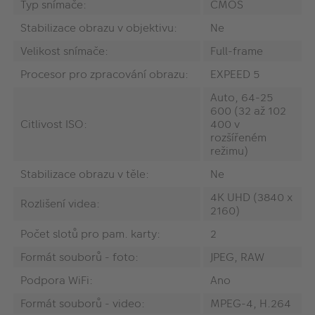
Typ snímače:
CMOS
Stabilizace obrazu v objektivu:
Ne
Velikost snímače:
Full-frame
Procesor pro zpracování obrazu:
EXPEED 5
Auto, 64-25
600 (32 až 102
Citlivost ISO:
400 v
rozšířeném
režimu)
Stabilizace obrazu v těle:
Ne
4K UHD (3840 x
Rozlišení videa:
2160)
Počet slotů pro pam. karty:
2
Formát souborů - foto:
JPEG, RAW
Podpora WiFi:
Ano
Formát souborů - video:
MPEG-4, H.264