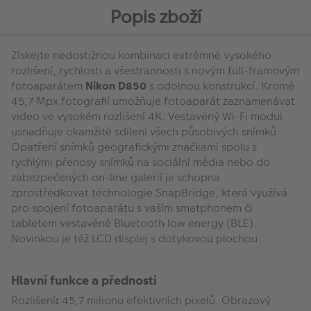
Popis zboží
Získejte nedostižnou kombinaci extrémně vysokého
rozlišení, rychlosti a všestrannosti s novým full-framovým
fotoaparátem
Nikon D850
s odolnou konstrukcí. Kromě
45,7 Mpx fotografií umožňuje fotoaparát zaznamenávat
video ve vysokém rozlišení 4K. Vestavěný Wi-Fi modul
usnadňuje okamžité sdílení všech působivých snímků.
Opatření snímků geografickými značkami spolu s
rychlými přenosy snímků na sociální média nebo do
zabezpečených on-line galerií je schopna
zprostředkovat technologie SnapBridge, která využívá
pro spojení fotoaparátu s vaším smatphonem či
tabletem vestavěné Bluetooth low energy (BLE).
Novinkou je též LCD displej s dotykovou plochou.
Hlavní funkce a přednosti
Rozlišení
:
45,7 milionu efektivních pixelů. Obrazový