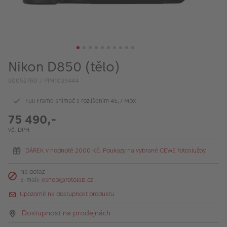
VÝPRODEJ
FOTO BAZAR
Akce a slevy
Nikon D850 (tělo)
Fotoprodukty
80052760 / PIM1039444
Full Frame snímač s rozlišením 45,7 Mpx
75 490,-
vč. DPH
DÁREK v hodnotě 2000 Kč: Poukazy na vybrané CEWE fotoslužby
Na dotaz
E-mail:
eshop@fotolab.cz
Upozornit na dostupnost produktu
Dostupnost na prodejnách