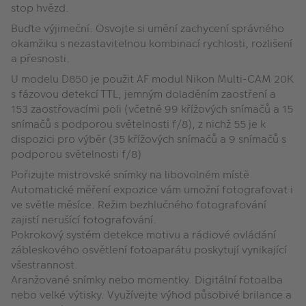
stop hvězd.
Buďte výjimeční. Osvojte si umění zachycení správného
okamžiku s nezastavitelnou kombinací rychlosti, rozlišení
a přesnosti.
U modelu D850 je použit AF modul Nikon Multi-CAM 20K
s fázovou detekcí TTL, jemným doladěním zaostření a
153 zaostřovacími poli (včetně 99 křížových snímačů a 15
snímačů s podporou světelnosti f/8), z nichž 55 je k
dispozici pro výběr (35 křížových snímačů a 9 snímačů s
podporou světelnosti f/8)
Pořizujte mistrovské snímky na libovolném místě.
Automatické měření expozice vám umožní fotografovat i
ve světle měsíce. Režim bezhlučného fotografování
zajistí nerušící fotografování.
Pokrokový systém detekce motivu a rádiové ovládání
zábleskového osvětlení fotoaparátu poskytují vynikající
všestrannost.
Aranžované snímky nebo momentky. Digitální fotoalba
nebo velké výtisky. Využívejte výhod působivé brilance a