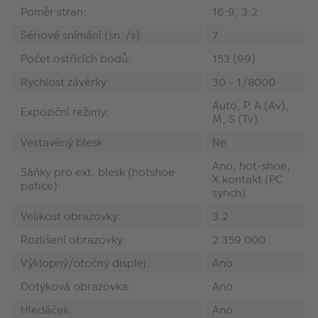
Poměr stran:
16:9, 3:2
Sériové snímání (sn./s):
7
Počet ostřících bodů:
153 (99)
Rychlost závěrky:
30 - 1/8000
Auto, P, A (Av),
Expoziční režimy:
M, S (Tv)
Vestavěný blesk:
Ne
Ano, hot-shoe,
Sáňky pro ext. blesk (hotshoe
X kontakt (PC
patice):
synch)
Velikost obrazovky:
3.2
Rozlišení obrazovky:
2 359 000
Výklopný/otočný displej:
Ano
Dotyková obrazovka:
Ano
Hledáček:
Ano