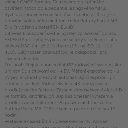
snímač CMOS formátu FX s technologií přímého
osvětlení fotodiod a bez antialiasingového filtru.
Rychlost sériového snímání:
7 sn./s nebo až 9 sn./s s
použitím volitelného multifunkčního Battery Packu MB-
D18 (s vloženou baterií EN-EL18B).
Citlivost k působení světla: Systém zpracování obrazu
EXPEED 5 poskytuje výjimečné snímky v celém rozsahu
citlivostí ISO 64–25 600 (lze rozšířit na ISO 32 - 102
400). Celý rozsah citlivostí ISO je k dispozici i pro
záznam 4K videa.
Přesnost:
Stejný fenomenální 153bodový AF systém jako
u Nikon D5 s citlivostí od −4 EV. Měření expozice od −3
EV pro možnost přesných automatických expozic i při
slabém osvětlení.
Videosekvence 4K bez výřezu a
prodlužovacího faktoru:
Záznam videosekvencí 4K/UHD
ve formátu kinofilmu při 30p bez omezení výřezem a
prodlužovacím faktorem. Při použití multifunkčního
Battery Packu MB-D18 lze snímat po dobu více než tří
hodin.
Vestavěné časosběrné videosekvence 4K:
Záznam
časosběrných videosekvencí 4K přímo ve fotoaparátu.