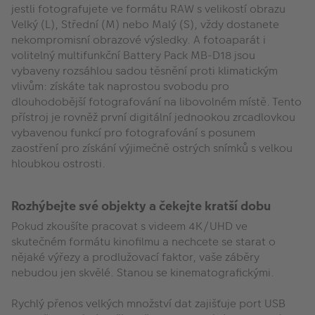
jestli fotografujete ve formátu RAW s velikostí obrazu
Velký (L), Střední (M) nebo Malý (S), vždy dostanete
nekompromisní obrazové výsledky. A fotoaparát i
volitelný multifunkční Battery Pack MB-D18 jsou
vybaveny rozsáhlou sadou těsnění proti klimatickým
vlivům: získáte tak naprostou svobodu pro
dlouhodobější fotografování na libovolném místě. Tento
přístroj je rovněž první digitální jednookou zrcadlovkou
vybavenou funkcí pro fotografování s posunem
zaostření pro získání výjimečně ostrých snímků s velkou
hloubkou ostrosti.
Rozhýbejte své objekty a čekejte kratší dobu
Pokud zkoušíte pracovat s videem 4K/UHD ve
skutečném formátu kinofilmu a nechcete se starat o
nějaké výřezy a prodlužovací faktor, vaše záběry
nebudou jen skvělé. Stanou se kinematografickými.
Rychlý přenos velkých množství dat zajišťuje port USB