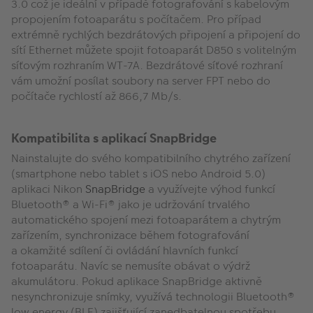
3.0 což je ideální v případě fotografování s kabelovým
propojením fotoaparátu s počítačem. Pro případ
extrémně rychlých bezdrátových připojení a připojení do
sítí Ethernet můžete spojit fotoaparát D850 s volitelným
síťovým rozhraním WT-7A. Bezdrátové síťové rozhraní
vám umožní posílat soubory na server FPT nebo do
počítače rychlostí až 866,7 Mb/s.
Kompatibilita s aplikací SnapBridge
Nainstalujte do svého kompatibilního chytrého zařízení
(smartphone nebo tablet s iOS nebo Android 5.0)
aplikaci Nikon
SnapBridge
a využívejte výhod funkcí
Bluetooth® a Wi-Fi® jako je udržování trvalého
automatického spojení mezi fotoaparátem a chytrým
zařízením, synchronizace během fotografování
a okamžité sdílení či ovládání hlavních funkcí
fotoaparátu. Navíc se nemusíte obávat o výdrž
akumulátoru. Pokud aplikace SnapBridge aktivně
nesynchronizuje snímky, využívá technologii Bluetooth®
low energy (BLE) zajišťující zanedbatelnou spotřebu