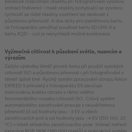
bleskové rozpoznání objektu při fotografování vysokou
snímací frekvencí: i malé objekty pohybující se vysokou
rychlostí za nízké hladiny osvětlení lze sledovat s
působivou přesností. A dva sloty pro paměťovou kartu
ve fotoaparátu umožňují používat kartu SD UHS-II a
kartu XQD – což je nejrychlejší možná kombinace.
Vyjímečná citlivost k působení světla, nuancím a
výrazům
Zažijte výsledky téměř prosté šumu při použití vysokých
citlivostí ISO a působivou přesnost i při fotografování v
téměř úplné tmě. Rychlý systém zpracování obrazu Nikon
EXPEED 5 převzatý z fotoaparátu D5 zaručuje
mistrovskou kvalitu obrazu v rámci celého
fenomenálního rozsahu citlivostí ISO. Citlivý systém
automatického zaostřování pracuje s neuvěřitelnou
přesností již od hodnoty jasu −3 EV u všech
zaostřovacích polí a od hodnoty jasu −4 EV (ISO 100, 20
°C) v místě středního zaostřovacího pole. Snímač měření
expozice RGB 180K (180 000 pixelů) a pokrokový systém