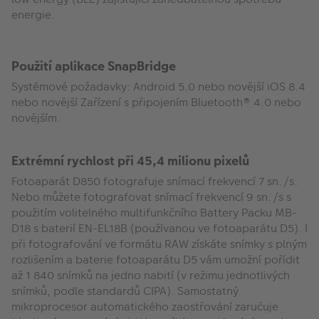
energie.
Použití aplikace SnapBridge
Systémové požadavky: Android 5.0 nebo novější iOS 8.4
nebo novější Zařízení s připojením Bluetooth® 4.0 nebo
novějším.
Extrémní rychlost při 45,4 milionu pixelů
Fotoaparát D850 fotografuje snímací frekvencí 7 sn./s.
Nebo můžete fotografovat snímací frekvencí 9 sn./s s
použitím volitelného multifunkčního Battery Packu MB-
D18 s baterií EN-EL18B (používanou ve fotoaparátu D5). I
při fotografování ve formátu RAW získáte snímky s plným
rozlišením a baterie fotoaparátu D5 vám umožní pořídit
až 1 840 snímků na jedno nabití (v režimu jednotlivých
snímků, podle standardů CIPA). Samostatný
mikroprocesor automatického zaostřování zaručuje