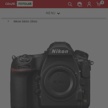
0
MENU
Nikon D850 (tělo)
FOTOAPARÁTY
OBJEKTIVY
ATELIÉR
INSTAX™
TISKÁRNY A SKENERY
FOTOBRAŠNY
PŘÍSLUŠENSTVÍ
RÁMEČKY
FOTOALBA