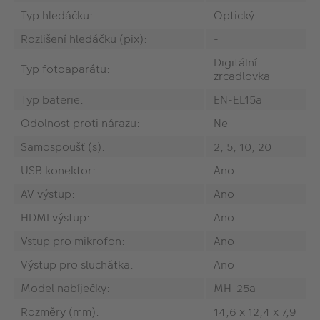
Typ hledáčku:
Optický
Rozlišení hledáčku (pix):
-
Digitální
Typ fotoaparátu:
zrcadlovka
Typ baterie:
EN-EL15a
Odolnost proti nárazu:
Ne
Samospoušť (s):
2, 5, 10, 20
USB konektor:
Ano
AV výstup:
Ano
HDMI výstup:
Ano
Vstup pro mikrofon:
Ano
Výstup pro sluchátka:
Ano
Model nabíječky:
MH-25a
Rozměry (mm):
14,6 x 12,4 x 7,9