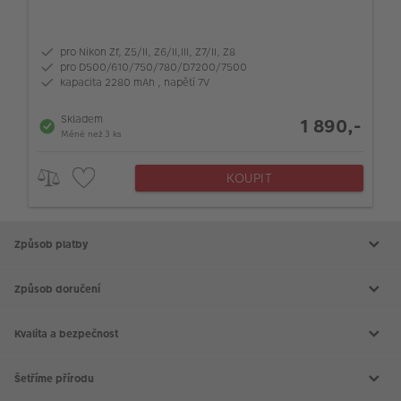
pro Nikon Zf, Z5/II, Z6/II,III, Z7/II, Z8
pro D500/610/750/780/D7200/7500
kapacita 2280 mAh , napětí 7V
Skladem
1 890,-
Méně než 3 ks
KOUPIT
Způsob platby
Způsob doručení
Kvalita a bezpečnost
Šetříme přírodu