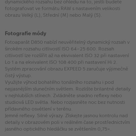
dynamického rozsahu bez ohledu na to, jestli budete
fotografovat ve formátu RAW s nastavením velikosti
obrazu Velký (L), Střední (M) nebo Malý (S).
Fotografie módy
Fotoaparát D850 nabízí neuvěřitelný dynamický rozsah v
širokém rozsahu citlivostí ISO 64–25 600. Rozsah
citlivostí lze rozšířit až na ekvivalent ISO 32 při nastavení
Lo 1 a na ekvivalent ISO 108 400 při nastavení Hi 2.
Systém zpracování obrazu EXPEED 5 zaručuje výjimečně
čistý výstup.
Využijte výhod bohatého tonálního rozsahu i pod
nejjasnějším slunečním světlem. Rozlište brilantně detaily
v nejhlubších stínech. Zvládněte snadno reflexy nebo
studiová LED světla. Nebo rozjasněte noc bez nutnosti
přídavného osvětlení v terénu.
Jemné reflexy. Silné výrazy. Získejte jasnou kontrolu nad
detaily v obrazovém poli v reálném čase prostřednictvím
jasného optického hledáčku se zvětšením 0,75×.