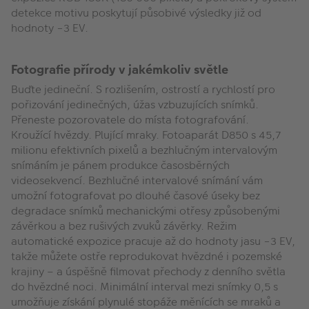
detekce motivu poskytují působivé výsledky již od
hodnoty −3 EV.
Fotografie přírody v jakémkoliv světle
Buďte jedineční. S rozlišením, ostrostí a rychlostí pro
pořizování jedinečných, úžas vzbuzujících snímků.
Přeneste pozorovatele do místa fotografování.
Kroužící hvězdy. Plující mraky. Fotoaparát D850 s 45,7
milionu efektivních pixelů a bezhlučným intervalovým
snímáním je pánem produkce časosběrných
videosekvencí. Bezhlučné intervalové snímání vám
umožní fotografovat po dlouhé časové úseky bez
degradace snímků mechanickými otřesy způsobenými
závěrkou a bez rušivých zvuků závěrky. Režim
automatické expozice pracuje až do hodnoty jasu −3 EV,
takže můžete ostře reprodukovat hvězdné i pozemské
krajiny – a úspěšně filmovat přechody z denního světla
do hvězdné noci. Minimální interval mezi snímky 0,5 s
umožňuje získání plynulé stopáže měnících se mraků a