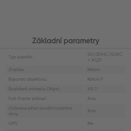
Základní parametry
SD/SDHC/SDXC
Typ paměti:
+ XQD
Značka:
Nikon
Bajonet objektivu:
Nikon F
Rozlišení snímače (Mpx):
45.7
Full-frame snímač:
Ano
Ochrana před povětrnostními
Ano
vlivy:
GPS:
Ne