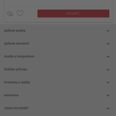
KOUPIT
Způsob platby
Způsob doručení
Kvalita a bezpečnost
Šetříme přírodu
Produkty a služby
Aktuální akce
Slovník fotografických pojmů
Informace
Prodejny CEWE
Fotografické soutěže
Kontakt
Doprava a platba
CEWE FOTOSVĚT
Všeobecné obchodní podmínky
Reklamace a odstoupení od smlouvy