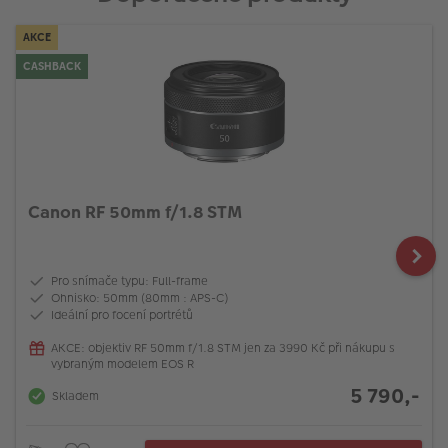
AKCE
CASHBACK
Canon RF 50mm f/1.8 STM
Pro snímače typu: Full-frame
Ohnisko: 50mm (80mm : APS-C)
Ideální pro focení portrétů
AKCE: objektiv RF 50mm f/1.8 STM jen za 3990 Kč při nákupu s
vybraným modelem EOS R
5 790,-
Skladem