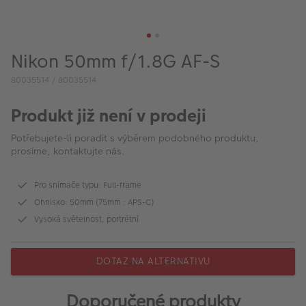
VÝPRODEJ
FOTO BAZAR
Nikon 50mm f/1.8G AF-S
Akce a slevy
80035514 / 80035514
Fotoprodukty
Produkt již není v prodeji
Potřebujete-li poradit s výběrem podobného produktu,
prosíme, kontaktujte nás.
Pro snímače typu: Full-frame
Ohnisko: 50mm (75mm : APS-C)
Vysoká světelnost, portrétní
DOTAZ NA ALTERNATIVU
Doporučené produkty