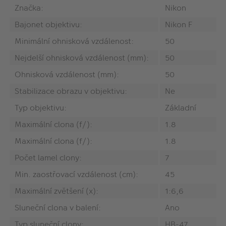
Značka:
Nikon
Bajonet objektivu:
Nikon F
Minimální ohnisková vzdálenost:
50
Nejdelší ohnisková vzdálenost (mm):
50
Ohnisková vzdálenost (mm):
50
Stabilizace obrazu v objektivu:
Ne
Typ objektivu:
Základní
Maximální clona (f/):
1.8
Maximální clona (f/):
1.8
Počet lamel clony:
7
Min. zaostřovací vzdálenost (cm):
45
Maximální zvětšení (x):
1:6,6
Sluneční clona v balení:
Ano
Typ sluneční clony:
HB-47