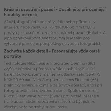
Krásné rozostření pozadí - Dosáhněte přirozenější
hloubky ostrosti
Ať už fotografujete portréty, jídlo nebo přírodu - v
interiéru nebo venku - AF-S NIKKOR 50 mm f/1,8 G
poskytuje krásné přirozené rozostření pozadí (Bokeh). A
jeho ohnisková vzdálenost 50 mm je ideální pro
vytvoření přirozené perspektivy na vašich fotografiích.
Zachyťte každý detail - Fotografujte vždy ostré
portréty
Technologie Nikon Super Integrated Coating (SIC)
zvyšuje efektivitu přenosu světla a nabízí vynikající
barevnou konzistenci a snížené odlesky, zatímco AF-S
NIKKOR 50 mm f/1,8 G Aspherical Lens Element (AS)
prakticky eliminuje koma a další typy aberací, a to i při
fotografování na otevřenou clonu. Spolu s motorem
Nikon Silent Wave Motor (SWM) pro rychlé, přesné a
tiché automatické zaostření a můžete si být jisti, že
všechny vaše portréty budou ostré.