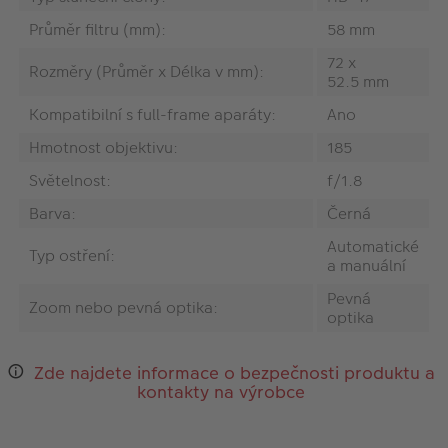
Průměr filtru (mm):
58 mm
72 x
Rozměry (Průměr x Délka v mm):
52.5 mm
Kompatibilní s full-frame aparáty:
Ano
Hmotnost objektivu:
185
Světelnost:
f/1.8
Barva:
Černá
Automatické
Typ ostření:
a manuální
Pevná
Zoom nebo pevná optika:
optika
Zde najdete informace o bezpečnosti produktu a
kontakty na výrobce