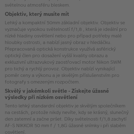
světelnou atmosféru bleskem.
Objektiv, který musíte mít
Lehký a kompaktní 50mm základní objektiv. Objektiv se
vyznačuje vysokou světelností f/1,8 , která je ideální pro
nízké hladiny osvětlení nebo pro případ potřeby malé
hloubky ostrosti, a nabízí jasný obraz v hledáčku.
Přepracovaná optická konstrukce využívá asférický
optický člen pro dosažení vyšší kvality obrazu a
exkluzivní ultrazvukový zaostřovací motor Nikon SWM
pro tichý a rychlý provoz. Objektiv nabízí vynikající
poměr ceny a výkonu a je skvělým příslušenstvím pro
fotografy s omezeným rozpočtem.
Skvělý v jakémkoli světle - Získejte úžasné
výsledky při nízkém osvětlení
Tento lehký standardní objektiv je skvělým společníkem
na cestách, protože nikdy nevíte, kdy se krásný, slunečný
den zatemní a začne pršet. Díky světelnosti f/1,8 zachytí
AF-S NIKKOR 50 mm f / 1,8G úžasné snímky i při slabém
osvětlení.