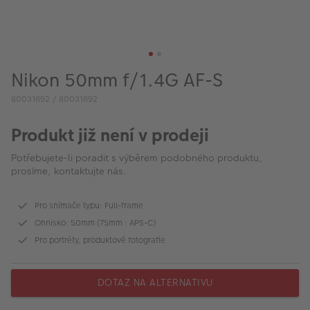
VÝPRODEJ
FOTO BAZAR
Akce a slevy
Nikon 50mm f/1.4G AF-S
Fotoprodukty
80031692 / 80031692
Produkt již není v prodeji
Potřebujete-li poradit s výběrem podobného produktu,
prosíme, kontaktujte nás.
Pro snímače typu: Full-frame
Ohnisko: 50mm (75mm : APS-C)
Pro portréty, produktové fotografie
DOTAZ NA ALTERNATIVU