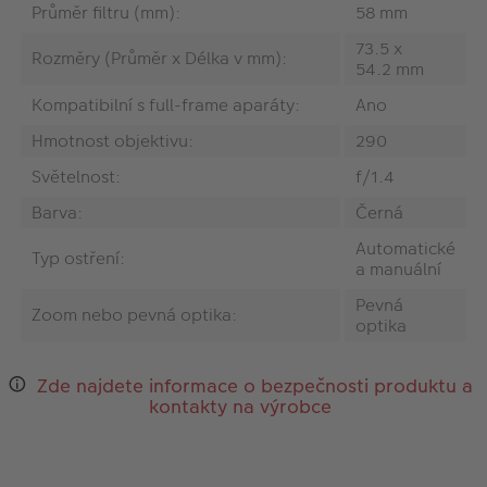
Průměr filtru (mm):
58 mm
73.5 x
Rozměry (Průměr x Délka v mm):
54.2 mm
Kompatibilní s full-frame aparáty:
Ano
Hmotnost objektivu:
290
Světelnost:
f/1.4
Barva:
Černá
Automatické
Typ ostření:
a manuální
Pevná
Zoom nebo pevná optika:
optika
Zde najdete informace o bezpečnosti produktu a
kontakty na výrobce