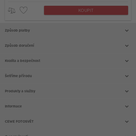
KOUPIT
Způsob platby
Způsob doručení
Kvalita a bezpečnost
Šetříme přírodu
Produkty a služby
Aktuální akce
Slovník fotografických pojmů
Informace
Prodejny CEWE
Fotografické soutěže
Kontakt
Doprava a platba
CEWE FOTOSVĚT
Všeobecné obchodní podmínky
Reklamace a odstoupení od smlouvy
CEWE FOTOKNIHA
Nákup na splátky
CEWE fotokalendáře