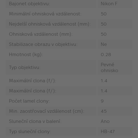
Bajonet objektivu:
Nikon F
Minimální ohnisková vzdálenost:
50
Nejdelší ohnisková vzdálenost (mm):
50
Ohnisková vzdálenost (mm):
50
Stabilizace obrazu v objektivu:
Ne
Hmotnost (kg):
0.28
Pevné
Typ objektivu:
ohnisko
Maximální clona (f/):
1.4
Maximální clona (f/):
1.4
Počet lamel clony:
9
Min. zaostřovací vzdálenost (cm):
45
Sluneční clona v balení:
Ano
Typ sluneční clony:
HB-47