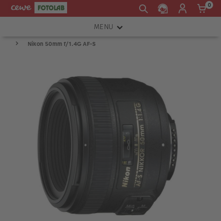
0
MENU
Nikon 50mm f/1.4G AF-S
FOTOAPARÁTY
OBJEKTIVY
ATELIÉR
INSTAX™
TISKÁRNY A SKENERY
FOTOBRAŠNY
PŘÍSLUŠENSTVÍ
RÁMEČKY
FOTOALBA