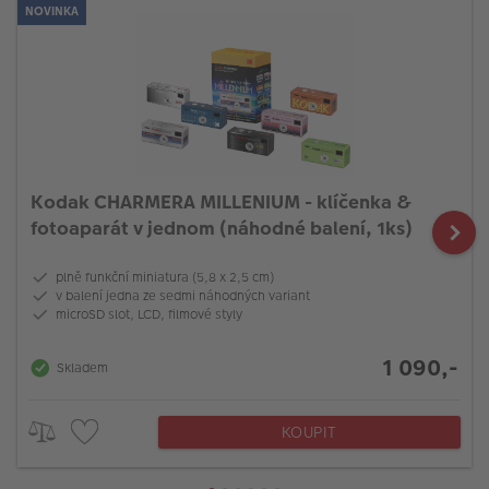
NOVINKA
Kodak CHARMERA MILLENIUM - klíčenka &
fotoaparát v jednom (náhodné balení, 1ks)
plně funkční miniatura (5,8 x 2,5 cm)
v balení jedna ze sedmi náhodných variant
microSD slot, LCD, filmové styly
1 090,-
Skladem
KOUPIT