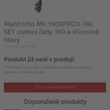
VÝPRODEJ
FOTO BAZAR
Manfrotto MK 190XPRO3-3W,
Akce a slevy
SET stativu řady 190 a třícestné
Fotoprodukty
hlavy
80045696 / 80045696
Produkt již není v prodeji
Potřebujete-li poradit s výběrem podobného produktu,
prosíme, kontaktujte nás.
DOTAZ NA ALTERNATIVU
Doporučené produkty