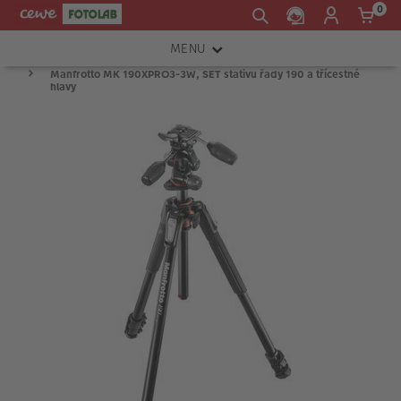
0
MENU
Manfrotto MK 190XPRO3-3W, SET stativu řady 190 a třícestné
FOTOAPARÁTY
hlavy
OBJEKTIVY
ATELIÉR
INSTAX™
TISKÁRNY A SKENERY
FOTOBRAŠNY
PŘÍSLUŠENSTVÍ
RÁMEČKY
FOTOALBA