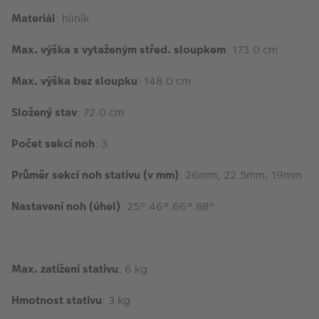
Materiál
: hliník
Max. výška s vytaženým střed. sloupkem
: 173.0 cm
Max. výška bez sloupku
: 148.0 cm
Složený stav
: 72.0 cm
Počet sekcí noh
: 3
Průměr sekcí noh stativu (v mm)
: 26mm, 22.5mm, 19mm
Nastavení noh (úhel)
: 25°.46°.66°.88°
Max. zatížení
stativu
: 6 kg
Hmotnost stativu
: 3 kg