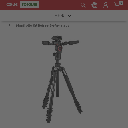
0
MENU
Manfrotto Kit Befree 3-Way stativ
FOTOAPARÁTY
OBJEKTIVY
ATELIÉR
INSTAX™
TISKÁRNY A SKENERY
FOTOBRAŠNY
PŘÍSLUŠENSTVÍ
RÁMEČKY
FOTOALBA