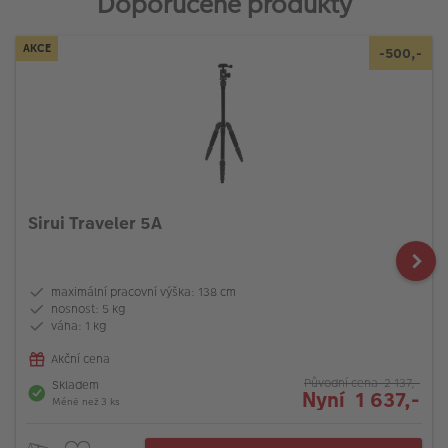
Doporučené produkty
AKCE
-500,-
Sirui Traveler 5A
maximální pracovní výška: 138 cm
nosnost: 5 kg
váha: 1 kg
Akční cena
Původní cena 2 137,-
Skladem
Nyní 1 637,-
Méně než 3 ks