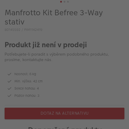
VÝPRODEJ
Manfrotto Kit Befree 3-Way
FOTO BAZAR
stativ
Akce a slevy
80145592 / PIM1142419
Fotoprodukty
Produkt již není v prodeji
Potřebujete-li poradit s výběrem podobného produktu,
prosíme, kontaktujte nás.
Nosnost: 6 kg
Min. výška: 42 cm
Sekce nohou: 4
Pozice nohou: 3
DOTAZ NA ALTERNATIVU