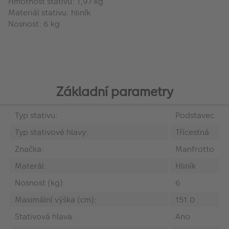
Hmotnost stativu: 1,97 kg
Materiál stativu: hliník
Nosnost: 6 kg
Základní parametry
Typ stativu:
Podstavec
Typ stativové hlavy:
Třícestná
Značka:
Manfrotto
Materál:
Hliník
Nosnost (kg):
6
Maximální výška (cm):
151.0
Stativová hlava:
Ano