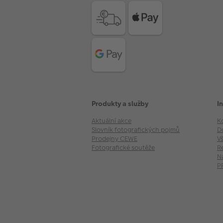
Produkty a služby
I
Aktuální akce
K
Slovník fotografických pojmů
D
Prodejny CEWE
V
Fotografické soutěže
R
N
P