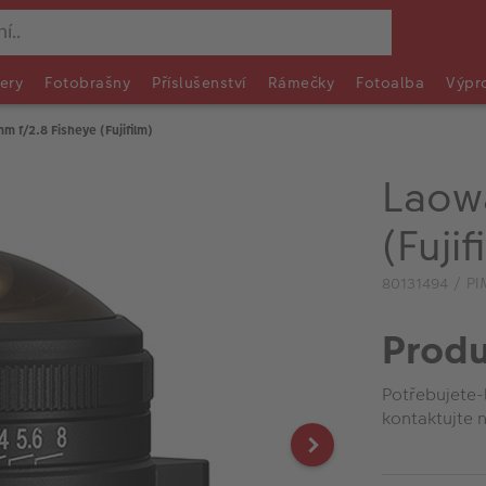
ery
Fotobrašny
Příslušenství
Rámečky
Fotoalba
Výpr
 f/2.8 Fisheye (Fujifilm)
Laow
(Fujif
80131494 / P
Produ
Potřebujete-
kontaktujte n