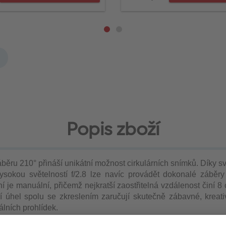
Popis zboží
áběru 210°
přináší unikátní možnost cirkulárních snímků. Díky 
ysokou světelností f/2.8 lze navíc provádět dokonalé záběry
í je manuální, přičemž nejkratší
zaostřitelná vzdálenost činí 8
ní úhel spolu se zkreslením zaručují
skutečně zábavné, kreativ
uálních prohlídek.