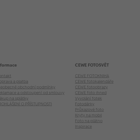
nformace
CEWE FOTOSVĚT
ontakt
CEWE FOTOKNIHA
oprava a platba
CEWE fotokalendáře
šeobecné obchodní podmínky
CEWE fotoobrazy
eklamace a odstoupení od smlouvy
CEWE foto ihned
ákup na splátky
Vyvolání fotek
ROHLÁŠENÍ O PŘÍSTUPNOSTI
Fotodárky
Průkazové foto
Kryty na mobil
Foto na plátno
Inspirace