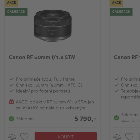
AKCE
AKCE
CASHBACK
CASHBACK
Canon RF 50mm f/1.8 STM
Canon RF 
Pro snímače typu: Full-frame
Pro sníma
Ohnisko: 50mm (80mm : APS-C)
Ohnisko:
Ideální pro focení portrétů
Teleobjek
reportáž
AKCE: objektiv RF 50mm f/1.8 STM jen
za 3990 Kč při nákupu s vybraným
modelem EOS R
Skladem
5 790,-
Skladem
Méně než 3 
KOUPIT