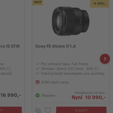
AKCE
-4 200,-
ro IS STM
Sony FE 85mm f/1.8
ame
Pro snímače typu: Full-frame
APS-C)
Ohnisko: 85mm (127.5mm : APS-C)
 detailů
Odolný kratší teleobjektiv pro portréty
SONY Akční cena
Původní cena 15 190,-
16 990,-
Skladem
Nyní 10 990,-
IT
KOUPIT