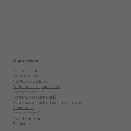
O společnosti
O CEWE Color a.s.
Kariéra v CEWE
CEWE a udržitelnost
Podporujeme a pomáháme
Nastavení cookies
Ochrana osobních údajů
Ochrana osobních údajů - marketingové akce
Compliance
Loga ke stažení
Novinky emailem
Fotolab.sk