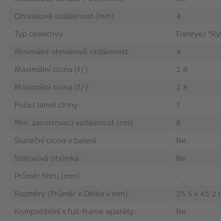
Ohnisková vzdálenost (mm):
4
Typ objektivu:
Fisheye/"Ry
Minimální ohnisková vzdálenost:
4
Maximální clona (f/):
2.8
Maximální clona (f/):
2.8
Počet lamel clony:
7
Min. zaostřovací vzdálenost (cm):
8
Sluneční clona v balení:
Ne
Stativová objímka:
Ne
Průměr filtru (mm):
-
Rozměry (Průměr x Délka v mm):
25.5 x 45.2
Kompatibilní s full-frame aparáty:
Ne