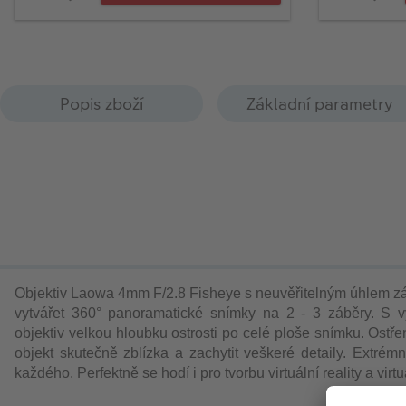
Popis zboží
Základní parametry
Objektiv
Laowa 4mm F/2.8 Fisheye
s neuvěřitelným úhlem z
vytvářet 360° panoramatické snímky na 2 - 3 záběry.
S v
objektiv
velkou hloubku ostrosti po celé ploše snímku. Ostřen
objekt skutečně zblízka a zachytit veškeré detaily. Extrém
každého. Perfektně se hodí i pro
tvorbu virtuální reality
a virt