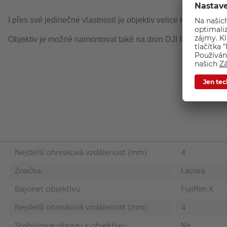
I přes své jedinečné vlastnosti je objektiv velice kompaktní a
Objektiv je možné namontovat také na dron DJI Inspire X5 a p
Nejdelší ohnisková vzdálenost (mm):
4
Značka:
Laowa
Bajonet objektivu:
Fujifilm X
Nejdelší ohnisková vzdálenost (mm):
4
Stabilizace obrazu v objektivu:
Ne