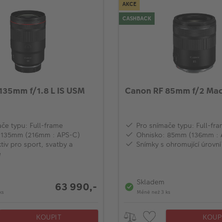
AKCE
CASHBACK
135mm f/1.8 L IS USM
Canon RF 85mm f/2 Mac
če typu: Full-frame
Pro snímače typu: Full-fr
 135mm (216mm : APS-C)
Ohnisko: 85mm (136mm : 
tiv pro sport, svatby a
Snímky s ohromující úrovní
e
Skladem
63 990,-
ks
Méně než 3 ks
KOUPIT
KOUP