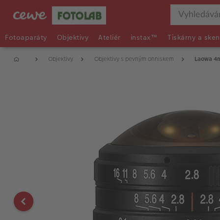
Fotoaparáty
Objektivy
Ateliér
instax™
Tiskárny a sken
Objektivy
Objektivy s pevným ohniskem
Laowa 4mm