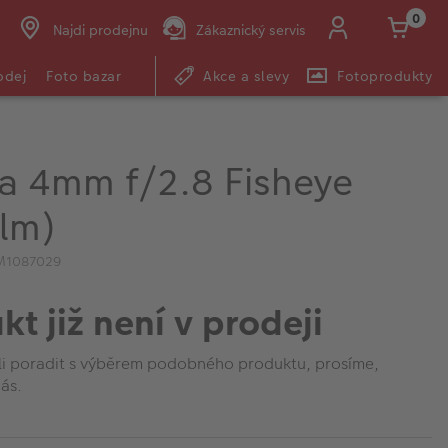
0
Najdi prodejnu
Zákaznický servis
odej
Foto bazar
Akce a slevy
Fotoprodukty
a 4mm f/2.8 Fisheye
ilm)
IM1087029
kt již není v prodeji
li poradit s výběrem podobného produktu, prosíme,
ás.