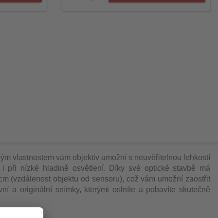
svým vlastnostem vám objektiv umožní s neuvěřitelnou lehkostí
 i při nízké hladině osvětlení. Díky své optické stavbě má
 cm
(vzdálenost objektu od sensoru), což vám umožní zaostřit
ní a originální snímky, kterými oslníte a pobavíte skutečně