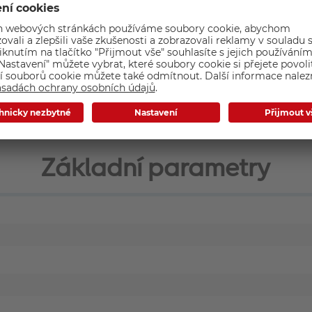
 váží pouhých 135g. Lze jej tak vzít kamkoli a kdykoli s sebou.
ořizovat nevídaně originální video záběry.
Základní parametry