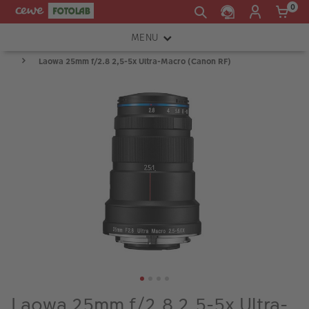
0
MENU
Laowa 25mm f/2.8 2,5-5x Ultra-Macro (Canon RF)
FOTOAPARÁTY
OBJEKTIVY
ATELIÉR
INSTAX™
TISKÁRNY A SKENERY
FOTOBRAŠNY
PŘÍSLUŠENSTVÍ
RÁMEČKY
FOTOALBA
Laowa 25mm f/2.8 2,5-5x Ultra-