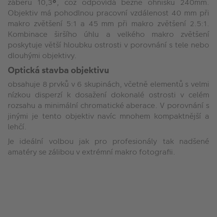
záběru 10,3
°
, což odpovídá běžně ohnisku 240mm.
Objektiv má pohodlnou pracovní vzdálenost 40 mm při
makro zvětšení 5:1 a 45 mm při makro zvětšení 2.5:1.
Kombinace širšího úhlu a velkého makro zvětšení
poskytuje větší hloubku ostrosti v porovnání s tele nebo
dlouhými objektivy.
Optická stavba objektivu
obsahuje 8 prvků v 6 skupinách, včetně elementů s velmi
nízkou disperzí k dosažení dokonalé ostrosti v celém
rozsahu a minimální chromatické aberace. V porovnání s
jinými je tento objektiv navíc mnohem kompaktnější a
lehčí.
Je ideální volbou jak pro profesionály tak nadšené
amatéry se zálibou v extrémní makro fotografii.