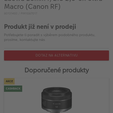
VÝPRODEJ
Macro (Canon RF)
FOTO BAZAR
80131493 / PIM1087017
Akce a slevy
Produkt již není v prodeji
Fotoprodukty
Potřebujete-li poradit s výběrem podobného produktu,
prosíme, kontaktujte nás.
DOTAZ NA ALTERNATIVU
Doporučené produkty
AKCE
CASHBACK