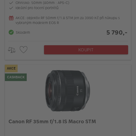
Ohnisko: 50mm (80mm : APS-C)
Ideální pro focení portrétů
AKCE: objektiv RF 50mm f/1.8 STM jen za 3990 Kč při nákupu s
vybraným modelem EOS R
5 790,-
Skladem
KOUPIT
AKCE
CASHBACK
Canon RF 35mm f/1.8 IS Macro STM