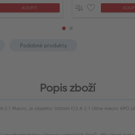
KOUPIT
KOUP
Podobné produkty
Popis zboží
2:1 Macro, je objektiv 100mm f/2.8 2:1 Ultra-macro APO j
ní apochromatickou úpravou optických členů, díky které zcela