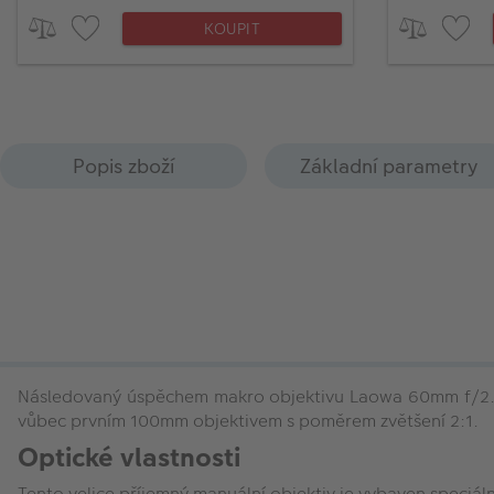
KOUPIT
Popis zboží
Základní parametry
Následovaný úspěchem makro objektivu Laowa 60mm f/2.8 
vůbec prvním 100mm objektivem s poměrem zvětšení 2:1.
Optické vlastnosti
Tento velice příjemný manuální objektiv je vybaven speciál