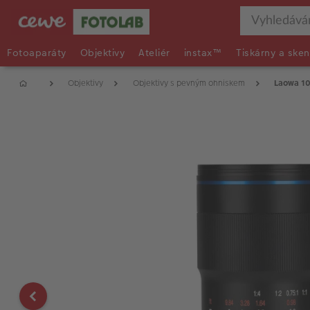
Fotoaparáty
Objektivy
Ateliér
instax™
Tiskárny a sken
Objektivy
Objektivy s pevným ohniskem
Laowa 10