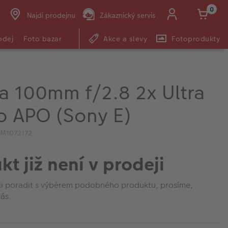
0
Najdi prodejnu
Zákaznický servis
odej
Foto bazar
Akce a slevy
Fotoprodukty
 100mm f/2.8 2x Ultra
o APO (Sony E)
IM1072172
kt již není v prodeji
li poradit s výběrem podobného produktu, prosíme,
ás.