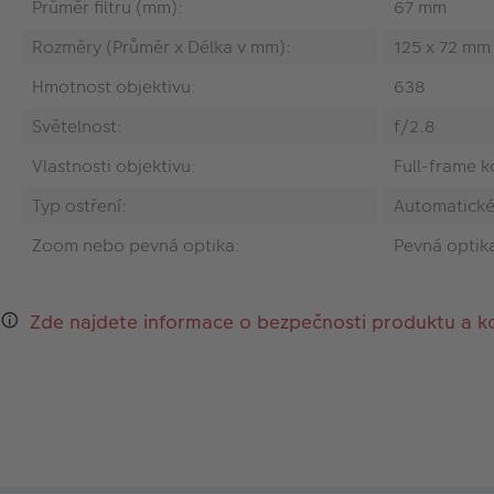
Průměr filtru (mm):
67 mm
Rozměry (Průměr x Délka v mm):
125 x 72 mm
Hmotnost objektivu:
638
Světelnost:
f/2.8
Vlastnosti objektivu:
Full-frame k
Typ ostření:
Automatické
Zoom nebo pevná optika:
Pevná optik
Zde najdete informace o bezpečnosti produktu a k