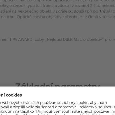
pokryje senzor typu full frame a zaostří v rozmezí 2:1 až neko
ostření na nekonečno objektiv skvěle poslouží i při portrétní 
 trhu. Optická stavba objektivu obsahuje 12 členů v 10 skupi
enění TIPA AWARD, coby „Nejlepší DSLR Macro objektiv“ pro 
Základní parametry