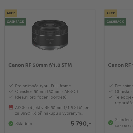
AKCE
AKCE
CASHBACK
CASHBACK
Canon RF 50mm f/1.8 STM
Canon RF 
Pro snímače typu: Full-frame
Pro sníma
Ohnisko: 50mm (80mm : APS-C)
Ohnisko:
Ideální pro focení portrétů
Teleobjek
reportáž
AKCE: objektiv RF 50mm f/1.8 STM jen
za 3990 Kč při nákupu s vybraným
modelem EOS R
Skladem
5 790,-
Skladem
Méně než 3 