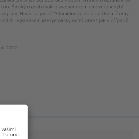
nečno. Široký rozsah makro zvětšení vám umožní zachytit
fotografii. Navíc se pyšní 13 lamelovou clonou. Rozměrem je
nách. Výsledkem je krystalicky ostrý obraz jak v případě
rok 2020.