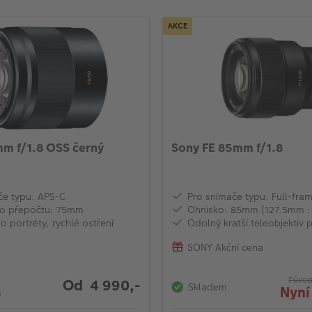
AKCE
m f/1.8 OSS černý
Sony FE 85mm f/1.8
če typu: APS-C
Pro snímače typu: Full-fra
o přepočtu: 75mm
Ohnisko: 85mm (127.5mm :
 portréty, rychlé ostření
Odolný kratší teleobjektiv 
SONY Akční cena
Původ
Od 4 990,-
Skladem
Nyní
s