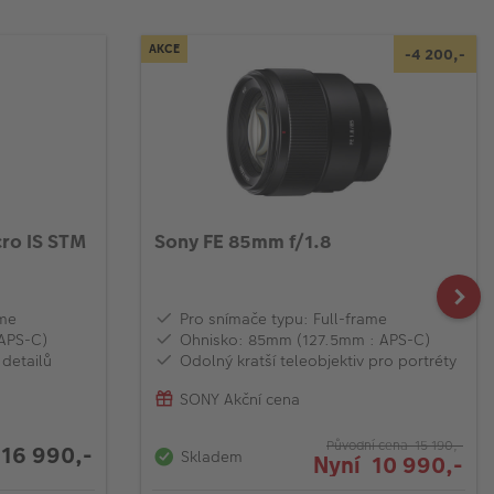
AKCE
-4 200,-
ro IS STM
Sony FE 85mm f/1.8
ame
Pro snímače typu: Full-frame
APS-C)
Ohnisko: 85mm (127.5mm : APS-C)
 detailů
Odolný kratší teleobjektiv pro portréty
SONY Akční cena
Původní cena 15 190,-
16 990,-
Skladem
Nyní 10 990,-