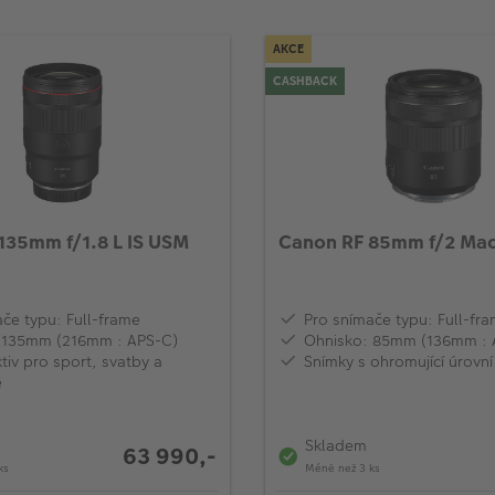
AKCE
CASHBACK
135mm f/1.8 L IS USM
Canon RF 85mm f/2 Mac
če typu: Full-frame
Pro snímače typu: Full-fr
 135mm (216mm : APS-C)
Ohnisko: 85mm (136mm : 
tiv pro sport, svatby a
Snímky s ohromující úrovní
e
Skladem
63 990,-
ks
Méně než 3 ks