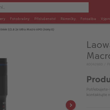
ery
Fotobrašny
Příslušenství
Rámečky
Fotoalba
Výpr
0mm f/2.8 2x Ultra Macro APO (Sony E)
Laowa
Macr
80062860 / P
Produ
Potřebujete-
kontaktujte n