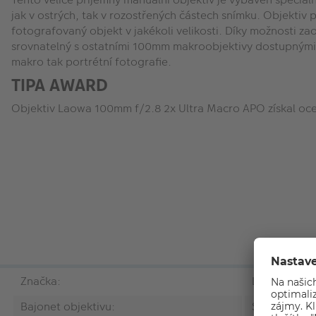
jak v ostrých, tak v rozostřených částech snímku. Objektiv 
fotografovaný objekt v jakékoli velikosti. Díky možnosti za
srovnatelný s ostatními 100mm makroobjektivy dostupnými na
makro tak portrétní fotografie.
TIPA AWARD
Objektiv Laowa 100mm f/2.8 2x Ultra Macro APO získal oc
Značka:
Laowa
Bajonet objektivu:
Sony E