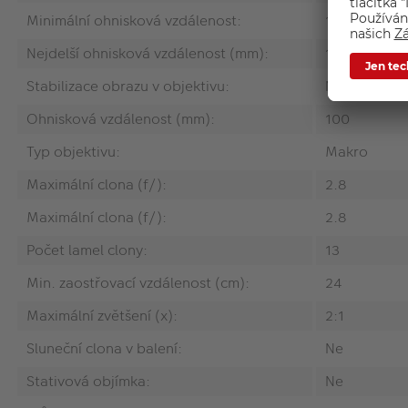
Minimální ohnisková vzdálenost:
100
Nejdelší ohnisková vzdálenost (mm):
100
Stabilizace obrazu v objektivu:
Ne
Ohnisková vzdálenost (mm):
100
Typ objektivu:
Makro
Maximální clona (f/):
2.8
Maximální clona (f/):
2.8
Počet lamel clony:
13
Min. zaostřovací vzdálenost (cm):
24
Maximální zvětšení (x):
2:1
Sluneční clona v balení:
Ne
Stativová objímka:
Ne