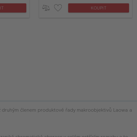
IT
KOUPIT
iž druhým členem produktové řady makroobjektivů Laowa a
 zaniká chromatická aberace v celém ostřícím rozsahu a to