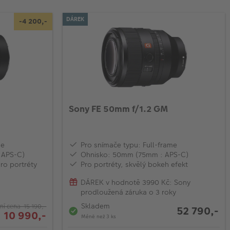
DÁREK
-4 200,-
Sony FE 50mm f/1.2 GM
me
Pro snímače typu: Full-frame
 APS-C)
Ohnisko: 50mm (75mm : APS-C)
pro portréty
Pro portréty, skvělý bokeh efekt
DÁREK v hodnotě 3990 Kč: Sony
prodloužená záruka o 3 roky
Skladem
ní cena 15 190,-
52 790,-
 10 990,-
Méně než 3 ks