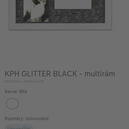
VÝPRODEJ
FOTO BAZAR
Akce a slevy
Fotoprodukty
KPH GLITTER BLACK - multirám
80163064 / PIM5014278
Barva: Bílá
Rozměry: Univerzální
Univerzální