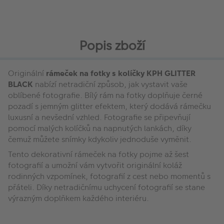
Popis zboží
Originální
rámeček na fotky s kolíčky KPH GLITTER
BLACK
nabízí netradiční způsob, jak vystavit vaše
oblíbené fotografie. Bílý rám na fotky doplňuje černé
pozadí s jemným glitter efektem, který dodává rámečku
luxusní a nevšední vzhled. Fotografie se připevňují
pomocí malých kolíčků na napnutých lankách, díky
čemuž můžete snímky kdykoliv jednoduše vyměnit.
Tento dekorativní rámeček na fotky pojme až šest
fotografií a umožní vám vytvořit originální koláž
rodinných vzpomínek, fotografií z cest nebo momentů s
přáteli. Díky netradičnímu uchycení fotografií se stane
výrazným doplňkem každého interiéru.