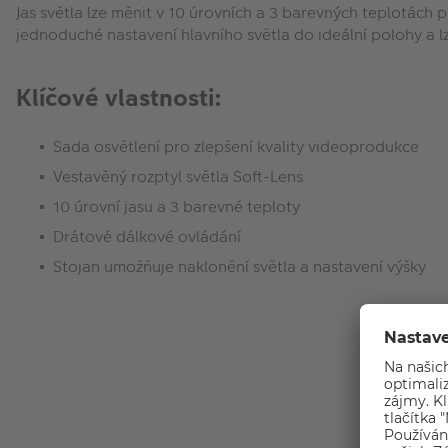
Jas světla lze měnit v 10 úrovních a 3 barevných teplotác
jednoduché nastavení hlavního světla do ideální polohy a l
Klíčové vlastnosti:
Sada osvětlení pro zlepšení kvality videoprodukce
Vestavěný rozptyl světla Soft-Lens
10 úrovní jasu a 3 barevné teploty
Drátové dálkové ovládání
Stojan umožňuje naklonění světla a nastavení výšky