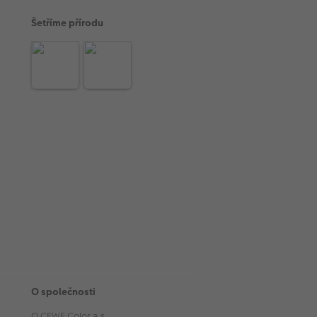
Šetříme přírodu
O společnosti
O CEWE Color a.s.