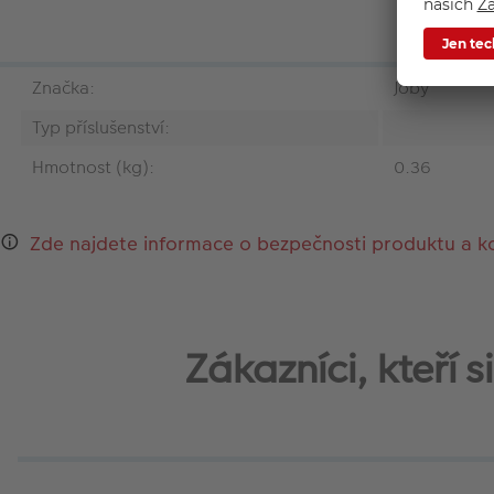
Značka:
Joby
Typ příslušenství:
Hmotnost (kg):
0.36
Zde najdete informace o bezpečnosti produktu a k
Zákazníci, kteří 