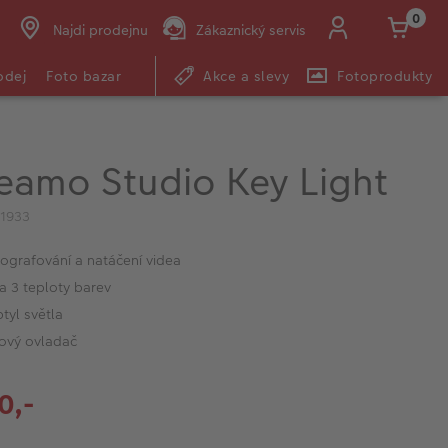
0
Najdi prodejnu
Zákaznický servis
odej
Foto bazar
Akce a slevy
Fotoprodukty
eamo Studio Key Light
1933
ografování a natáčení videa
 a 3 teploty barev
tyl světla
ový ovladač
0,-