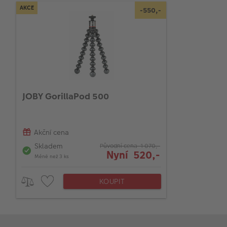
AKCE
-550,-
JOBY GorillaPod 500
Akční cena
Skladem
Původní cena 1 070,-
Nyní 520,-
Méně než 3 ks
KOUPIT