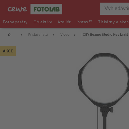
Fotoaparáty
Objektivy
Ateliér
instax™
Tiskárny a sken
Příslušenství
Video
JOBY Beamo Studio Key Light
AKCE