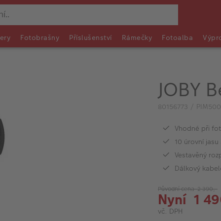
ery
Fotobrašny
Příslušenství
Rámečky
Fotoalba
Výpr
JOBY B
80156773 / PIM500
Vhodné při fot
10 úrovní jasu
Vestavěný rozp
Dálkový kabel
Původní cena 2 390,-
Nyní 1 49
vč. DPH