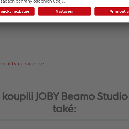
Základní parametry
ontakty na výrobce
si koupili JOBY Beamo Studio 
také: