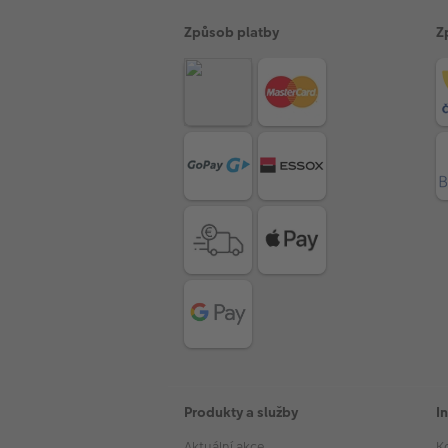
Způsob platby
Z
Produkty a služby
I
Aktuální akce
K