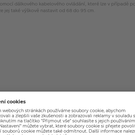
h pomocí dálkového kabelového ovládání, které lze v případě p
ze jej také výškově nastavit od 68 do 95 cm.