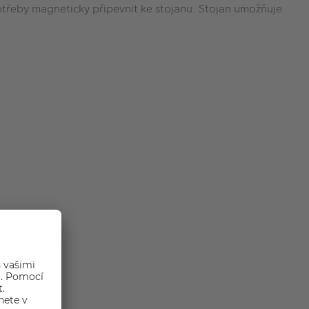
otřeby magneticky připevnit ke stojanu. Stojan umožňuje