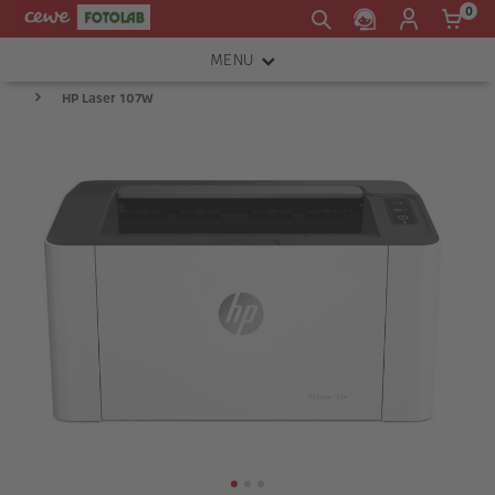
0
MENU
HP Laser 107W
FOTOAPARÁTY
OBJEKTIVY
ATELIÉR
INSTAX™
TISKÁRNY A SKENERY
FOTOBRAŠNY
PŘÍSLUŠENSTVÍ
RÁMEČKY
FOTOALBA