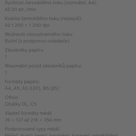
Rychlost černobílého tisku (normální, A4):
Až 20 str./min
Kvalita černobílého tisku (nejlepší):
Až 1 200 × 1 200 dpi
Možnosti oboustranného tisku:
Ruční (s podporou ovladače)
Zásobníky papíru:
1
Maximální počet zásobníků papíru:
1
Formáty papíru:
A4, A5, A5 (LEF), B5 (JIS)
Oficio
Obálky DL, C5
Vlastní formáty médií
76 × 127 až 216 × 356 mm
Podporované typy médií
Běžný, tlustý, tenký, bavlněný, barevný, předtištěný,