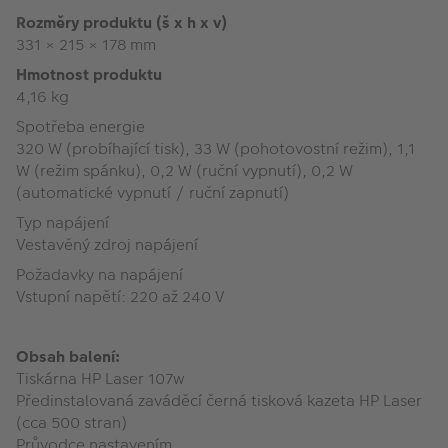
Rozměry produktu (š x h x v)
331 × 215 × 178 mm
Hmotnost produktu
4,16 kg
Spotřeba energie
320 W (probíhající tisk), 33 W (pohotovostní režim), 1,1
W (režim spánku), 0,2 W (ruční vypnutí), 0,2 W
(automatické vypnutí / ruční zapnutí)
Typ napájení
Vestavěný zdroj napájení
Požadavky na napájení
Vstupní napětí: 220 až 240 V
Obsah balení:
Tiskárna HP Laser 107w
Předinstalovaná zaváděcí černá tisková kazeta HP Laser
(cca 500 stran)
Průvodce nastavením