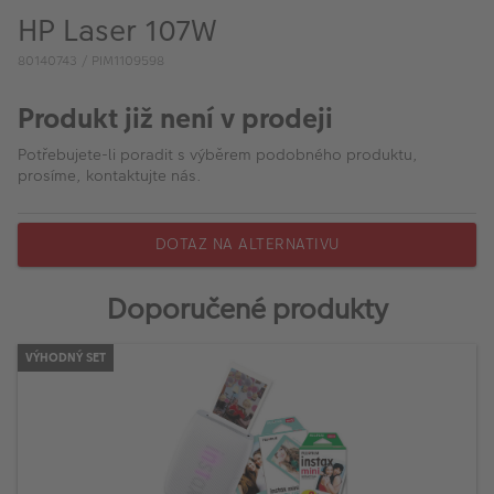
VÝPRODEJ
HP Laser 107W
FOTO BAZAR
80140743 / PIM1109598
Akce a slevy
Produkt již není v prodeji
Fotoprodukty
Potřebujete-li poradit s výběrem podobného produktu,
prosíme, kontaktujte nás.
DOTAZ NA ALTERNATIVU
Doporučené produkty
VÝHODNÝ SET