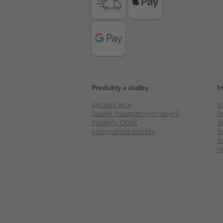
Produkty a služby
I
Aktuální akce
K
Slovník fotografických pojmů
D
Prodejny CEWE
V
Fotografické soutěže
R
N
P