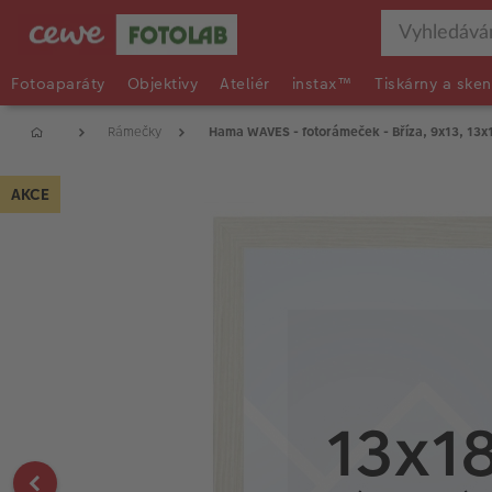
Fotoaparáty
Objektivy
Ateliér
instax™
Tiskárny a sken
Rámečky
Hama WAVES - fotorámeček - Bříza, 9x13, 13x
AKCE