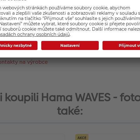
Typ rámu: Klasický
Pasparta: Ano
Značka: Hama
Materiál rámu: Dřevo
Barva rámu: Bříza
ontakty na výrobce
 si koupili Hama WAVES - fot
také:
AKCE