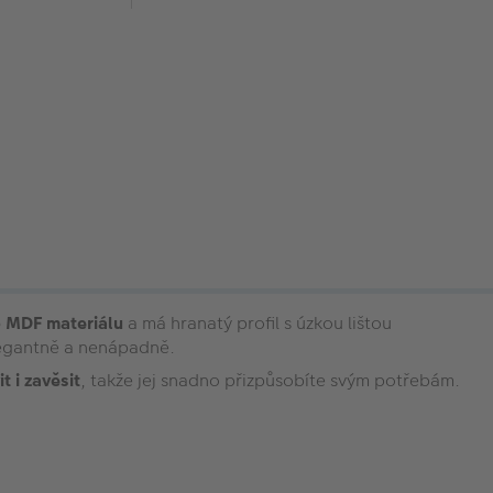
o MDF materiálu
a má hranatý profil s úzkou lištou
elegantně a nenápadně.
t i zavěsit
, takže jej snadno přizpůsobíte svým potřebám.