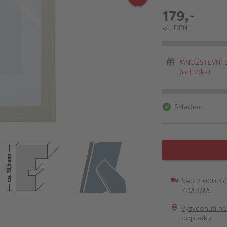
179,-
vč. DPH
MNOŽSTEVNÍ SL
(od 10ks)
Skladem
Nad 2 000 K
ZDARMA
Vyzvednutí na
poplatku