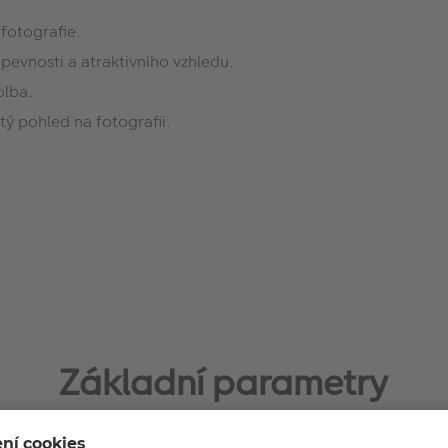
 fotografie.
pevnosti a atraktivního vzhledu.
olba.
tý pohled na fotografii.
Základní parametry