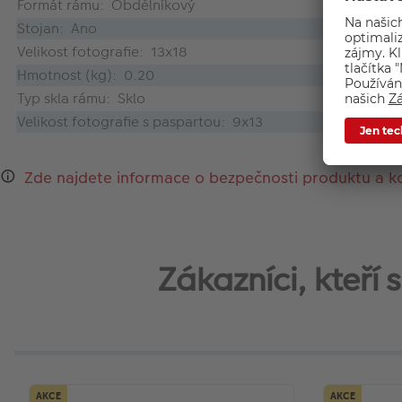
Formát rámu: Obdélníkový
Stojan: Ano
Velikost fotografie: 13x18
Hmotnost (kg): 0.20
Typ skla rámu: Sklo
Velikost fotografie s paspartou: 9x13
Zde najdete informace o bezpečnosti produktu a k
Zákazníci, kteří
AKCE
AKCE