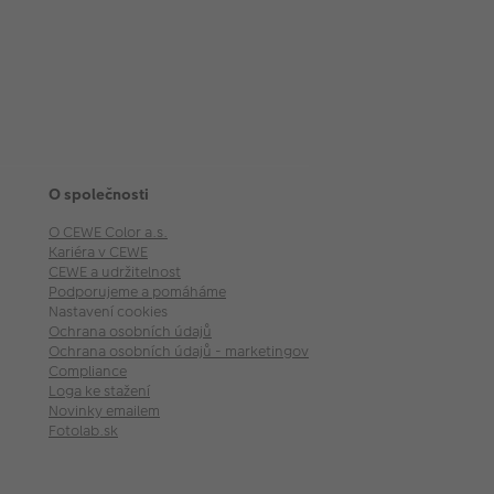
O společnosti
O CEWE Color a.s.
Kariéra v CEWE
CEWE a udržitelnost
Podporujeme a pomáháme
Nastavení cookies
Ochrana osobních údajů
Ochrana osobních údajů - marketingové akce
Compliance
Loga ke stažení
Novinky emailem
Fotolab.sk