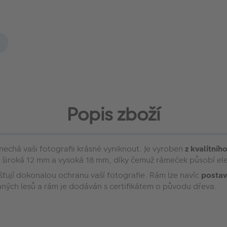
Popis zboží
echá vaši fotografii krásně vyniknout. Je vyroben
z kvalitníh
a je široká 12 mm a vysoká 18 mm, díky čemuž rámeček působí 
išťují dokonalou ochranu vaší fotografie. Rám lze navíc
postavi
ných lesů a rám je dodáván s certifikátem o původu dřeva.