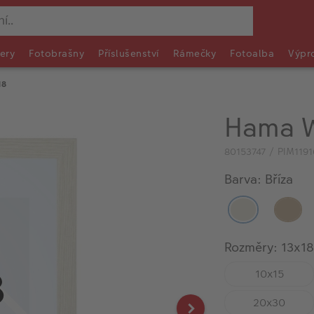
ery
Fotobrašny
Příslušenství
Rámečky
Fotoalba
Výpr
18
Hama W
80153747 / PIM119
Barva: Bříza
Rozměry: 13x18
10x15
20x30