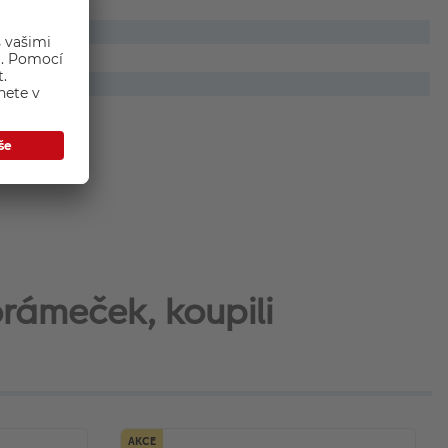
orámeček, koupili
AKCE