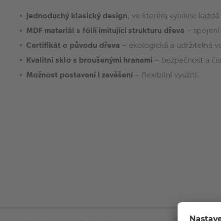
Jednoduchý klasický design
, ve kterém vynikne každá
MDF materiál s fólií imitující strukturu dřeva
– spojení 
Certifikát o původu dřeva
– ekologická a udržitelná v
Kvalitní sklo s broušenými hranami
– bezpečnost a čis
Možnost postavení i zavěšení
– flexibilní využití.