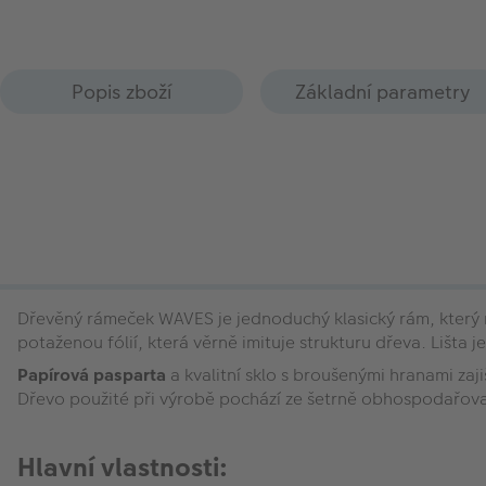
Popis zboží
Základní parametry
Dřevěný rámeček WAVES je jednoduchý klasický rám, který n
potaženou fólií, která věrně imituje strukturu dřeva. Lišt
Papírová pasparta
a kvalitní sklo s broušenými hranami zaj
Dřevo použité při výrobě pochází ze šetrně obhospodařova
Hlavní vlastnosti: