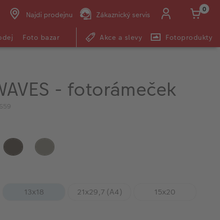
0
Najdi prodejnu
Zákaznický servis
odej
Foto bazar
Akce a slevy
Fotoprodukty
AVES - fotorámeček
1659
13x18
21x29,7 (A4)
15x20